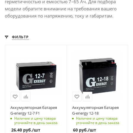
герметичностью и емкостью 7–65 Ач. Для подбора
модели обратите внимание на требования вашего
оборудования по напряжению, току и габаритам.
ФИЛЬТР
Технология
Технология
AGM
AGM
Высота с клеммой, мм
Высота с клеммой, мм
98
167
Номинальное
Номинальное
напряжение, В
напряжение, В
12
12
Код типоразмера АКБ
Код типоразмера АКБ
Аккумуляторная батарея
Аккумуляторная батарея
12_7
12_18
G-energy 12-7 F1
G-energy 12-18
Наличие и цену товара
Наличие и цену товара
Размеры изделия
Размеры изделия
уточняйте в день заказа
уточняйте в день заказа
(ДхШхВ), мм
(ДхШхВ), мм
26.40
руб.
/шт
60
руб.
/шт
151 x 65 x 94
181 x 77 x 167