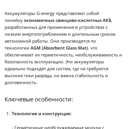
16.3
6
Клеммы
Аккумуляторы G-energy представляют собой
F1
линейку
экономичных свинцово-кислотных АКБ
,
Вес, кг
разработанных для применения в устройствах с
3
низким энергопотреблением и длительным сроком
автономной работы. Они производятся по
технологии
AGM (Absorbent Glass Mat)
, что
обеспечивает их герметичность, необслуживаемость и
безопасность эксплуатации. Эти аккумуляторы
идеально подходят для систем, где не требуются
высокие токи разряда, но важна стабильность и
долговечность.
Ключевые особенности:
Технология и конструкция
:
- Герметичные необслуживаемые модули с