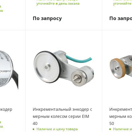
уточняйте в день заказа
уточняйте 
а
за
По запросу
По запр
нкодер
Инкрементальный энкодер с
Инкремент
мерным колесом серии EIM
мерным ко
а
40
50
за
Наличие и цену товара
Наличие и