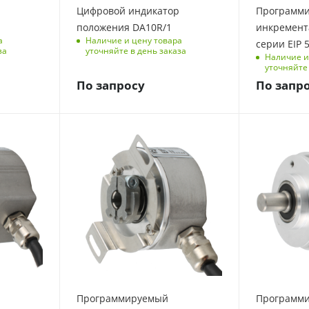
Цифровой индикатор
Программ
положения DA10R/1
инкремент
а
Наличие и цену товара
серии EIP 
за
уточняйте в день заказа
Наличие и
уточняйте 
По запросу
По запр
Программируемый
Программ