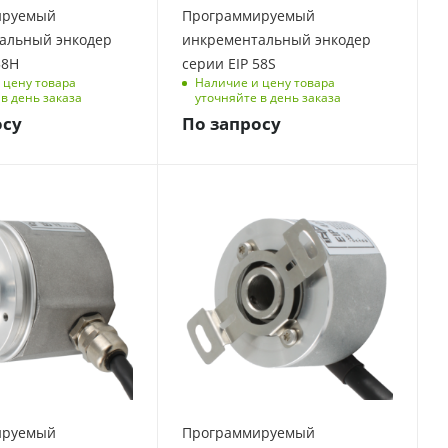
ируемый
Программируемый
альный энкодер
инкрементальный энкодер
58H
серии EIP 58S
 цену товара
Наличие и цену товара
в день заказа
уточняйте в день заказа
осу
По запросу
ируемый
Программируемый