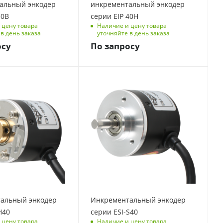
альный энкодер
инкрементальный энкодер
50B
серии EIP 40H
 цену товара
Наличие и цену товара
в день заказа
уточняйте в день заказа
осу
По запросу
альный энкодер
Инкрементальный энкодер
H40
серии ESI-S40
 цену товара
Наличие и цену товара