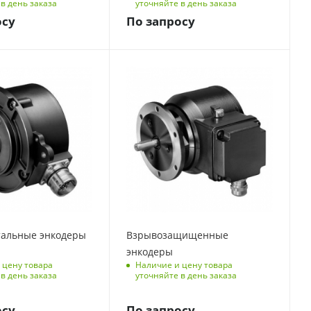
в день заказа
уточняйте в день заказа
осу
По запросу
Способ подключения
болт заземления
Номинальная
выходная мощность,
Вт*
12W, n>= 3000 об/
мин
альные энкодеры
Взрывозащищенные
энкодеры
 цену товара
Наличие и цену товара
в день заказа
уточняйте в день заказа
осу
По запросу