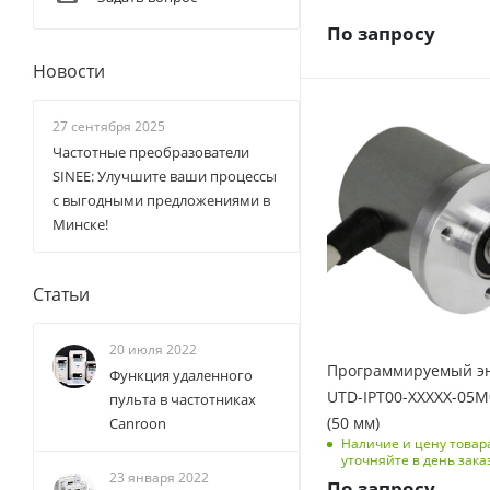
По запросу
Новости
27 сентября 2025
Частотные преобразователи
SINEE: Улучшите ваши процессы
с выгодными предложениями в
Минске!
Статьи
20 июля 2022
Программируемый э
Функция удаленного
UTD-IPT00-XXXXX-05
пульта в частотниках
(50 мм)
Canroon
Наличие и цену товар
уточняйте в день зака
23 января 2022
По запросу