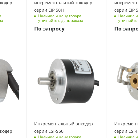
кодер
инкрементальный энкодер
инкремент
серии EIP 50H
серии EIP 
а
Наличие и цену товара
Наличие и
за
уточняйте в день заказа
уточняйте 
По запросу
По запр
Инкрементальный энкодер
Инкремент
кодер
серии ESI-S50
серии ESI-
Наличие и цену товара
Наличие и