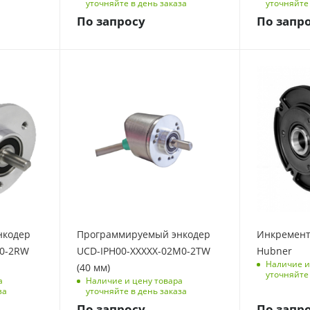
уточняйте в день заказа
уточняйте 
По запросу
По запр
нкодер
Программируемый энкодер
Инкремент
M0-2RW
UCD-IPH00-XXXXX-02M0-2TW
Hubner
Наличие и
(40 мм)
уточняйте 
а
Наличие и цену товара
за
уточняйте в день заказа
По запросу
По запр