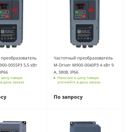
фаз
Количество фаз
3
щиты
Степень защиты
IP66
тота, Гц
Выходная частота, Гц
0-500
елия
Размеры изделия
(ДхШхВ), мм
 преобразователь
Частотный преобразователь
4
255,1/127/155,22
900-0055P3 5,5 кВт
M-Driver M900-0040P3 4 кВт 9
 ток, А
Номинальный ток, А
 IP66
А, 380В, IP66
9
 цену товара
Наличие и цену товара
в день заказа
уточняйте в день заказа
ая
Перегрузочная
способность
осу
По запросу
 мин, 180
150 % на 1 мин, 180
% на 3 с
Вт
Мощность, кВт
7.5