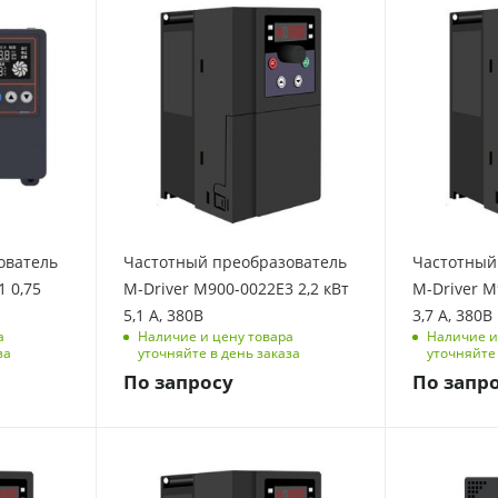
2.2
1.5
Количество фаз
Количество 
3
3
Выходная частота, Гц
Выходная час
0-500
0-500
Размеры изделия
Размеры изд
(ДхШхВ), мм
(ДхШхВ), мм
86/106/153
86/106/153
Номинальный ток, А
Номинальный
ователь
Частотный преобразователь
Частотный
5.1
3.7
 0,75
M-Driver M900-0022E3 2,2 кВт
M-Driver M
Перегрузочная
Перегрузочн
5,1 А, 380В
3,7 А, 380В
способность
способность
а
Наличие и цену товара
Наличие и
150 % на 1 мин, 180
150 % на 1
за
уточняйте в день заказа
уточняйте 
% на 3 с
% на 3 с
По запросу
По запр
Мощность, кВт
Мощность, к
0.75
15