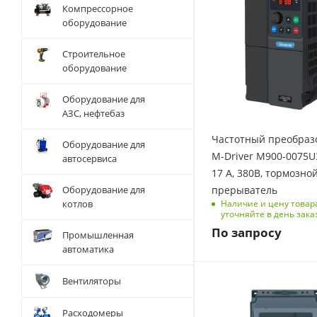
Компрессорное
Количество фаз
оборудование
3
Встроенный
Строительное
тормозной
оборудование
прерыватель
да
Оборудование для
Выходная частота, Гц
АЗС, нефтебаз
0-500
Частотный преобраз
Оборудование для
Размеры изделия
M-Driver M900-0075U3
автосервиса
(ДхШхВ), мм
17 А, 380В, тормозно
114/192/228
Оборудование для
прерыватель
Номинальный ток, А
котлов
Наличие и цену товар
17
уточняйте в день зака
По запросу
Перегрузочная
Промышленная
способность
автоматика
150 % на 1 мин, 180
% на 3 с
Вентиляторы
Мощность, кВт
2.2
Расходомеры