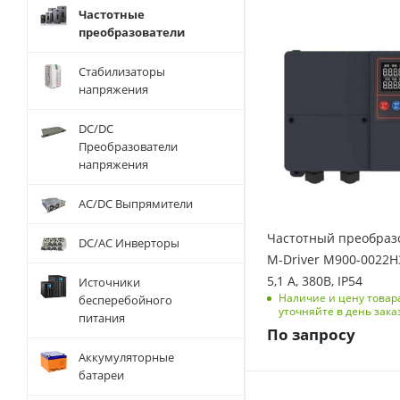
Частотные
Мощность, кВт
преобразователи
2.2
Стабилизаторы
Количество фаз
напряжения
3
Выходная частота, Гц
DC/DC
0-500
Преобразователи
напряжения
Размеры изделия
(ДхШхВ), мм
145,5/162/71,5
AC/DC Выпрямители
Номинальный ток, А
Частотный преобраз
DC/AC Инверторы
5.1
M-Driver M900-0022Н3 2,2 кВт
Перегрузочная
5,1 А, 380В, IP54
Источники
способность
Наличие и цену товар
бесперебойного
150 % на 1 мин, 180
уточняйте в день зака
питания
% на 3 с
По запросу
Аккумуляторные
батареи
Мощность, кВт