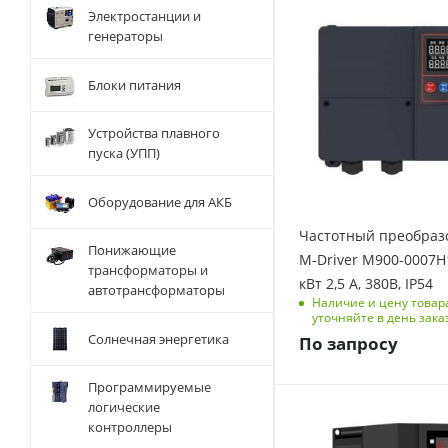
Электростанции и
0.75
генераторы
Количество фаз
1
Блоки питания
Выходная частота, Гц
0-500
Устройства плавного
Размеры изделия
пуска (УПП)
(ДхШхВ), мм
145,5/162/71,5
Оборудование для АКБ
Номинальный ток, А
Частотный преобраз
4
Понижающие
M-Driver M900-0007Н1
трансформаторы и
Перегрузочная
кВт 2,5 А, 380В, IP54
автотрансформаторы
способность
Наличие и цену товар
150 % на 1 мин, 180
уточняйте в день зака
% на 3 с
Солнечная энергетика
По запросу
Программируемые
логические
Мощность, кВт
контроллеры
1.5