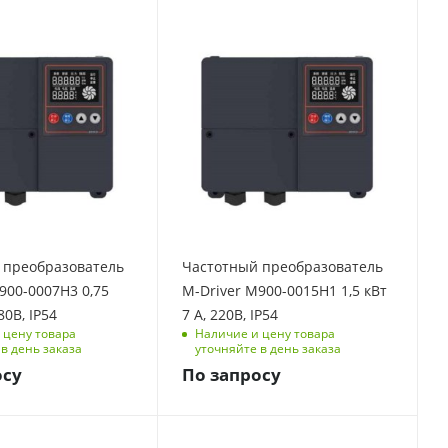
Вт
Мощность, кВт
1.5
фаз
Количество фаз
1
тота, Гц
Выходная частота, Гц
0-500
елия
Размеры изделия
(ДхШхВ), мм
1,5
145,5/162/71,5
 ток, А
Номинальный ток, А
 преобразователь
Частотный преобразователь
7
900-0007Н3 0,75
M-Driver M900-0015H1 1,5 кВт
ая
Перегрузочная
80В, IP54
7 А, 220В, IP54
способность
 цену товара
Наличие и цену товара
 мин, 180
150 % на 1 мин, 180
в день заказа
уточняйте в день заказа
% на 3 с
осу
По запросу
Вт
Мощность, кВт