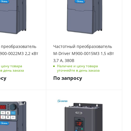
тота, Гц
Выходная частота, Гц
0-500
елия
Размеры изделия
(ДхШхВ), мм
86/123/153
 ток, А
Номинальный ток, А
 преобразователь
Частотный преобразователь
3.7
900-0022M3 2,2 кВт
M-Driver M900-0015M3 1,5 кВт
ая
Перегрузочная
3,7 А, 380В
способность
 цену товара
Наличие и цену товара
 мин, 180
150 % на 1 мин, 180
в день заказа
уточняйте в день заказа
% на 3 с
осу
По запросу
Вт
Мощность, кВт
75
фаз
Количество фаз
3
тота, Гц
Встроенный