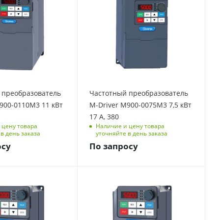
фаз
Количество фаз
3
тота, Гц
Выходная частота, Гц
0-500
елия
Размеры изделия
(ДхШхВ), мм
228
106/166,3/201
 ток, А
Номинальный ток, А
 преобразователь
Частотный преобразователь
17
900-0110M3 11 кВт
M-Driver M900-0075M3 7,5 кВт
ая
Перегрузочная
17 А, 380
способность
 цену товара
Наличие и цену товара
 мин, 180
150 % на 1 мин, 180
в день заказа
уточняйте в день заказа
% на 3 с
осу
По запросу
Вт
Мощность, кВт
1.5
фаз
Количество фаз
3