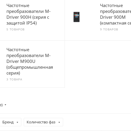
Частотные
Частотные
преобразователи M-
преобразоват
Driver 900H (серия с
Driver 900M
защитой IP54)
(компактная с
5 ТОВАРОВ
9 ТОВАРОВ
Частотные
преобразователи M-
Driver M900U
(общепромышленная
серия)
3 ТОВАРА
е)
Бренд
Количество фаз