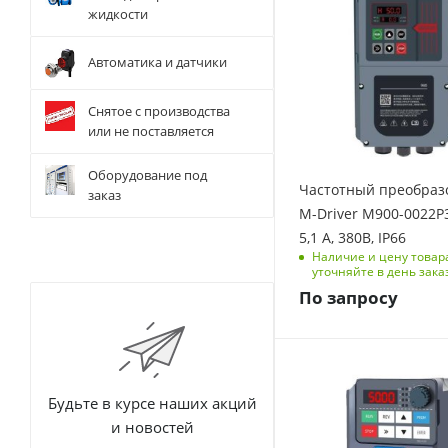
Количество фаз
жидкости
3
Степень защиты
Автоматика и датчики
IP66
Выходная частота, Гц
Снятое с производства
0-500
или не поставляется
Размеры изделия
Оборудование под
(ДхШхВ), мм
Частотный преобраз
заказ
255,1/127/155,22
M-Driver M900-0022P3
Номинальный ток, А
5,1 А, 380В, IP66
5.1
Наличие и цену товар
уточняйте в день зака
Перегрузочная
По запросу
способность
150 % на 1 мин, 180
% на 3 с
Мощность, кВт
5.5
Будьте в курсе наших акций
Количество фаз
и новостей
3