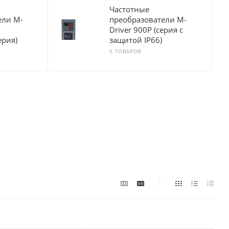
Частотные
ели M-
преобразователи M-
Driver 900P (серия с
ерия)
защитой IP66)
5 ТОВАРОВ