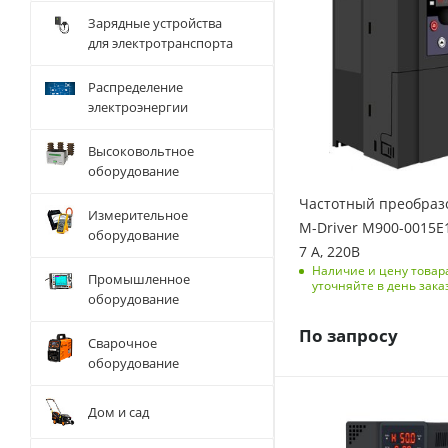
Количество фаз
Зарядные устройства
1
для электротранспорта
Выходная частота, Гц
Распределение
0-500
электроэнергии
Размеры изделия
(ДхШхВ), мм
Высоковольтное
86/106/153
оборудование
Номинальный ток, А
Частотный преобраз
7
Измерительное
M-Driver M900-0015E1
оборудование
Перегрузочная
7 А, 220В
способность
Наличие и цену товар
Промышленное
150 % на 1 мин, 180
уточняйте в день зака
оборудование
% на 3 с
По запросу
Сварочное
оборудование
Мощность, кВт
Дом и сад
7.5