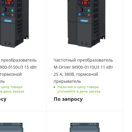
фаз
Количество фаз
3
Встроенный
тормозной
ь
прерыватель
да
тота, Гц
Выходная частота, Гц
0-500
 преобразователь
Частотный преобразователь
елия
Размеры изделия
900-0150U3 15 кВт
M-Driver M900-0110U3 11 кВт
(ДхШхВ), мм
, тормозной
25 А, 380В, тормозной
0
114/192/228
ль
прерыватель
 ток, А
Номинальный ток, А
 цену товара
Наличие и цену товара
25
в день заказа
уточняйте в день заказа
осу
По запросу
ая
Перегрузочная
способность
 мин, 180
150 % на 1 мин, 180
% на 3 с
Вт
Мощность, кВт
4