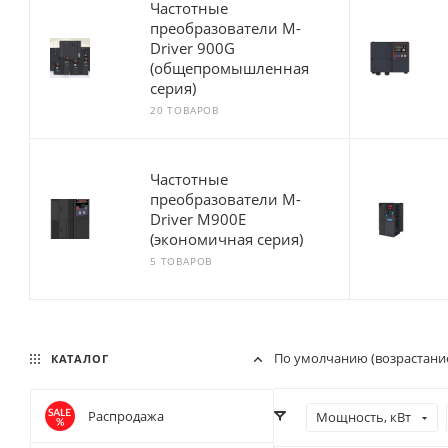
Частотные
преобразователи M-
Driver 900G
(общепромышленная
серия)
20 ТОВАРОВ
Частотные
преобразователи M-
Driver M900E
(экономичная серия)
5 ТОВАРОВ
По умолчанию (возрастани
КАТАЛОГ
Распродажа
Мощность, кВт