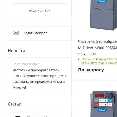
Выходная частота, Гц
ПОДПИСАТЬСЯ
0-500
Размеры изделия
(ДхШхВ), мм
96/156/188
Задать вопрос
Номинальный ток, А
Частотный преобраз
13
M-Driver M900-0055M3
Новости
Перегрузочная
13 А, 380В
способность
Наличие и цену товар
150 % на 1 мин, 180
уточняйте в день зака
27 сентября 2025
% на 3 с
По запросу
Частотные преобразователи
SINEE: Улучшите ваши процессы
с выгодными предложениями в
Минске!
Мощность, кВт
0.75
Количество фаз
Статьи
3
Выходная частота, Гц