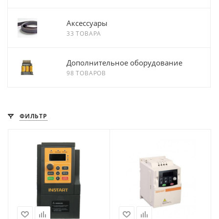
Аксессуары
33 ТОВАРА
Дополнительное оборудование
98 ТОВАРОВ
ФИЛЬТР
Мощность, кВт
Мощность, кВт
0.75
0.4
Частота, Гц
Частота, Гц
50/60
50/60
Номинальный ток на
Номинальный ток на
входе (А)
выходе (А)
4
2