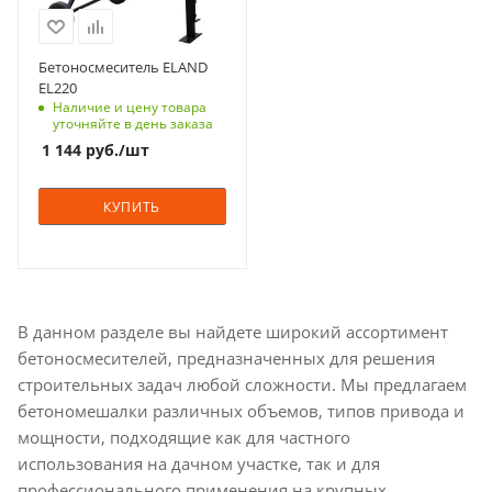
смеси, л: 178,
Объем барабана,
л: 220
Бетоносмеситель ELAND
EL220
Страна изготовления
Наличие и цену товара
Китай
уточняйте в день заказа
Номинальная
1 144
руб.
/шт
мощность двигателя
1200 Вт
КУПИТЬ
Габариты (ВхШхГ), мм
77x69x52
Вес, кг
66
В данном разделе вы найдете широкий ассортимент
бетоносмесителей, предназначенных для решения
строительных задач любой сложности. Мы предлагаем
бетономешалки различных объемов, типов привода и
мощности, подходящие как для частного
использования на дачном участке, так и для
профессионального применения на крупных