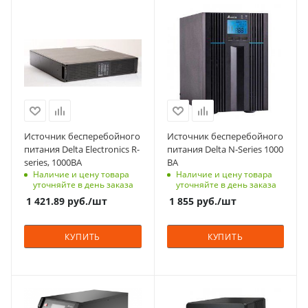
Технология
Мощность, кВА
On-Line
1
Входное напряжение,
Тип корпуса
В (максимальное)
для установки/
280
крепления на пол
Входное напряжение
Количество фаз
230
1
Способ монтажа
Технология
Источник бесперебойного
Источник бесперебойного
В стойку (rack)
On-Line
питания Delta Electronics R-
питания Delta N-Series 1000
series, 1000ВА
ВА
Вес, кг
Автономия
Наличие и цену товара
Наличие и цену товара
5.3
кратковременная
уточняйте в день заказа
уточняйте в день заказа
Габариты (ВхШхГ), мм
1 421.89
руб.
/шт
1 855
руб.
/шт
325x145x320
Способ монтажа
КУПИТЬ
КУПИТЬ
Напольный
Выходной
коэффициент
Мощность, кВА
Мощность, кВА
мощности (PF)
30
0.6