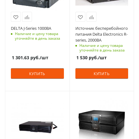
Да
Да
Входное напряжение
Входное напряжение
Вес, кг
Вес, кг
230
230
10.4
8.2
Способ монтажа
Способ монтажа
DELTA J-Series 1000ВА
Источник бесперебойного
Универсальный
В стойку (rack)
Наличие и цену товара
питания Delta Electronics R-
(rack / tower)
уточняйте в день заказа
series, 2000ВА
Вес, кг
Наличие и цену товара
9
Вес, кг
уточняйте в день заказа
19
1 301.63
руб.
/шт
1 530
руб.
/шт
КУПИТЬ
КУПИТЬ
Мощность, кВА
Технология
1
On-Line
Количество фаз
Входное напряжение,
1
В (максимальное)
300
Габариты (ВхШхГ), мм
449x89x335
Входное напряжение