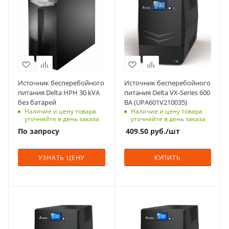
0.9
Тип корпуса
Тип корпуса
Наличие встроенных
для установки/
для установки/
АКБ
крепления на пол
крепления на пол
Да
Количество фаз
Количество фаз
Вес, кг
3
1
9
Технология
Технология
Источник бесперебойного
Источник бесперебойного
On-Line
Line-interactive
питания Delta HPH 30 kVA
питания Delta VX-Series 600
без батарей
ВА (UPA601V210035)
Автономия
Автономия
Наличие и цену товара
Наличие и цену товара
длительная
кратковременная
уточняйте в день заказа
уточняйте в день заказа
Габариты (ВхШхГ), мм
Габариты (ВхШхГ), мм
По запросу
409.50
руб.
/шт
1400x490x830
142x101x300
Способ монтажа
Способ монтажа
УЗНАТЬ ЦЕНУ
КУПИТЬ
Напольный
Напольный
Выходной
Количество силовых
коэффициент
модулей
Мощность, кВА
Мощность, кВА
мощности (PF)
142
1.5
1
1
Мощность силового
Тип корпуса
Тип корпуса
Наличие встроенных
модуля (кВА)