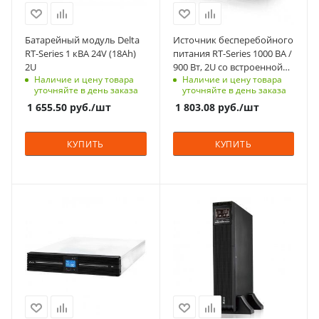
230
Вес, кг
12
Способ монтажа
Батарейный модуль Delta
Источник бесперебойного
В стойку (rack)
RT-Series 1 кВА 24V (18Ah)
питания RT-Series 1000 ВА /
2U
900 Вт, 2U со встроенной
Вес, кг
Наличие и цену товара
Наличие и цену товара
батареей
12
уточняйте в день заказа
уточняйте в день заказа
1 655.50
руб.
/шт
1 803.08
руб.
/шт
КУПИТЬ
КУПИТЬ
Мощность, кВА
Мощность, кВА
1
1.1
Тип корпуса
Тип корпуса
для установки/
для установки/
крепления на пол,
крепления на пол,
для установки в
для установки в
стойку 19"
стойку 19"