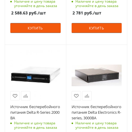
Наличие и цену товара
Наличие и цену товара
280
Вес, кг
батарей
уточняйте в день заказа
уточняйте в день заказа
31
Да
Влажность, %
2 588.63
руб.
/шт
2 781
руб.
/шт
5 - 95%
Возможность
подключения
КПД, %
КУПИТЬ
КУПИТЬ
внешних батарейных
до 87%
модулей
Диапазон выходного
Да
напряжения, В
Вес, кг
Мощность, кВА
Технология
230 +/- 2%
29
2
On-Line
Выходная частота, Гц
Тип корпуса
Входное напряжение,
50 / 60 +/- 0,05%
для установки/
В (максимальное)
Диапазон рабочих
280
крепления на пол,
температур
для установки в
Входное напряжение
0 - 40
стойку 19"
230
Входное напряжение
Технология
Способ монтажа
230
Источник бесперебойного
Источник бесперебойного
On-Line
В стойку (rack)
питания Delta R-Series 2000
питания Delta Electronics R-
Способ монтажа
Автономия
ВА
series, 3000ВА
Вес, кг
Напольный (tower)
длительная
Наличие и цену товара
Наличие и цену товара
9.1
уточняйте в день заказа
уточняйте в день заказа
Наличие встроенных
Габариты (ВхШхГ), мм