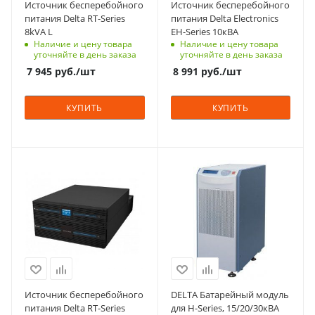
Источник бесперебойного
Источник бесперебойного
1
10.9
10.9
5 - 95%
питания Delta RT-Series
питания Delta Electronics
Технология
8kVA L
EH-Series 10кВА
КПД, %
On-Line
Наличие и цену товара
Наличие и цену товара
до 96%
уточняйте в день заказа
уточняйте в день заказа
Автономия
Диапазон выходного
7 945
руб.
/шт
8 991
руб.
/шт
кратковременная
напряжения, В
208-304
Габариты (ВхШхГ), мм
КУПИТЬ
КУПИТЬ
88.2x440x565
Выходная частота, Гц
50 / 60
Способ монтажа
Универсальный
Габаритные размеры
Мощность, кВА
(ВхШхГ)
Выходной
10
200 x 490 x 490
коэффициент
мощности (PF)
Тип корпуса
Диапазон рабочих
1
для установки/
температур
крепления на пол,
0 - 40
Наличие встроенных
для установки в
АКБ
Входное напряжение
стойку 19"
Нет
380
Количество фаз
Вес, кг
Способ монтажа
Источник бесперебойного
DELTA Батарейный модуль
1
15.2
Напольный (tower)
питания Delta RT-Series
для H-Series, 15/20/30кВА