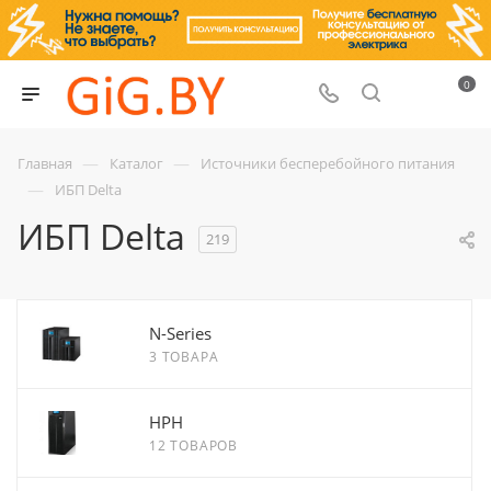
0
—
—
Главная
Каталог
Источники бесперебойного питания
—
ИБП Delta
ИБП Delta
219
N-Series
3 ТОВАРА
HPH
12 ТОВАРОВ