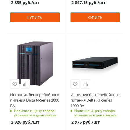
2 835
руб.
/шт
2 847.15
руб.
/шт
аккумуляторных
88x440x430
батарей
Способ монтажа
Да
КУПИТЬ
КУПИТЬ
Универсальный
Вес, кг
Выходной
29
коэффициент
мощности (PF)
Мощность, кВА
Мощность, кВА
0.9
2
1
Наличие встроенных
Тип корпуса
Тип корпуса
АКБ
для установки/
для установки/
Нет
крепления на пол
крепления на пол,
для установки в
Вес, кг
Количество фаз
стойку 19"
9
1
Количество фаз
Технология
Источник бесперебойного
Источник бесперебойного
1
On-Line
питания Delta N-Series 2000
питания Delta RT-Series
Технология
ВА
1000 ВА
Автономия
On-Line
Наличие и цену товара
Наличие и цену товара
кратковременная
уточняйте в день заказа
уточняйте в день заказа
Автономия
Габариты (ВхШхГ), мм
2 926
руб.
/шт
2 975
руб.
/шт
кратковременная
325x190x390