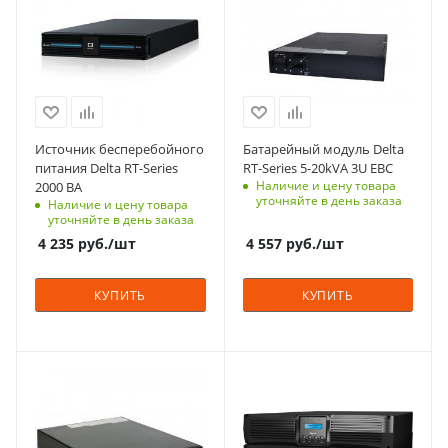
мощности (PF)
Тип корпуса
Количество фаз
0.9
для установки/
1
крепления на пол,
Наличие встроенных
для установки в
АКБ
стойку 19"
Да
Количество фаз
Вес, кг
Источник бесперебойного
Батарейный модуль Delta
1
32.1
питания Delta RT-Series
RT-Series 5-20kVA 3U EBC
Технология
Наличие и цену товара
2000 ВА
уточняйте в день заказа
On-Line
Наличие и цену товара
уточняйте в день заказа
Автономия
4 235
руб.
/шт
4 557
руб.
/шт
кратковременная
Габариты (ВхШхГ), мм
КУПИТЬ
КУПИТЬ
89x440x432
Способ монтажа
Универсальный
Мощность, кВА
Технология
Выходной
20
On-Line
коэффициент
мощности (PF)
Количество фаз
Входное напряжение,
0.9