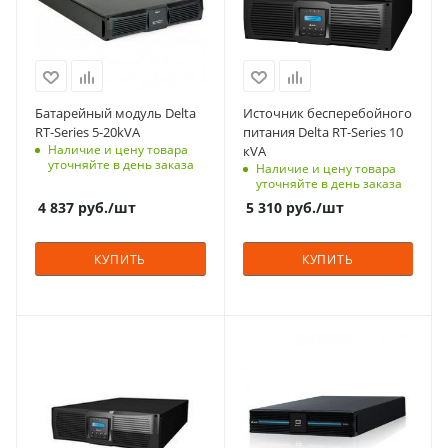
1
В (максимальное)
300
Наличие встроенных
АКБ
Входное напряжение
Да
230
Вес, кг
Способ монтажа
Батарейный модуль Delta
Источник бесперебойного
18
В стойку (rack)
RT-Series 5-20kVA
питания Delta RT-Series 10
Наличие и цену товара
кVA
Вес, кг
уточняйте в день заказа
Наличие и цену товара
21.3
уточняйте в день заказа
4 837
руб.
/шт
5 310
руб.
/шт
КУПИТЬ
КУПИТЬ
Технология
Мощность, кВА
On-Line
3
Входное напряжение,
Тип корпуса
В (максимальное)
для установки/
300
крепления на пол,