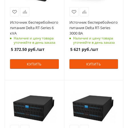
для установки в
Входное напряжение
стойку 19"
230
Количество фаз
Способ монтажа
Источник бесперебойного
Источник бесперебойного
1
В стойку (rack)
питания Delta RT-Series 6
питания Delta RT-Series
Технология
кVA
3000 ВА
Вес, кг
On-Line
Наличие и цену товара
Наличие и цену товара
15.5
уточняйте в день заказа
уточняйте в день заказа
Автономия
5 372.50
руб.
/шт
5 621
руб.
/шт
кратковременная
Габариты (ВхШхГ), мм
КУПИТЬ
КУПИТЬ
89x440x610
Способ монтажа
Универсальный
Мощность, кВА
Мощность, кВА
Выходной
5
6
коэффициент
мощности (PF)
Тип корпуса
Тип корпуса
0.9
для установки/
для установки/
крепления на пол,
крепления на пол,
Наличие встроенных
для установки в
для установки в
АКБ
стойку 19"
стойку 19"
Да