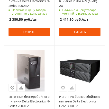
питания Delta Electronics N-
RT-Series 2 кВА 48V (18Ah)
Series 3000 ВА
2U
Влажность, %
Наличие и цену товара
Наличие и цену товара
5 - 95%
уточняйте в день заказа
уточняйте в день заказа
КПД, %
2 380.50
руб.
/шт
2 411.50
руб.
/шт
до 87%
Диапазон выходного
КУПИТЬ
КУПИТЬ
напряжения, В
230
Выходная частота, Гц
Мощность, кВА
Технология
50 / 60 +/- 0,05
2
On-Line
Диапазон рабочих
Входная частота
Входное напряжение,
температур
40 / 70
В (максимальное)
0 - 40
275
Уровень шума
Входное напряжение
меньше 47
Входное напряжение
230
230
Технология
Способ монтажа
On-Line
Способ монтажа
Напольный (tower)
Источник бесперебойного
Источник бесперебойного
Универсальный
питания Delta Electronics N-
питания Delta Electronics
Входное напряжение,
Наличие встроенных
(rack / tower)
Series 2000 ВА
GAIA 3000 ВА
В (максимальное)
аккумуляторных