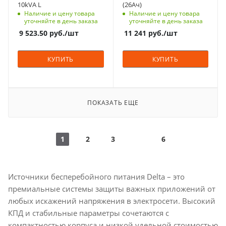
Технология
10kVA L
(26Ач)
Вес, кг
On-Line
Наличие и цену товара
Наличие и цену товара
26
уточняйте в день заказа
уточняйте в день заказа
Автономия
9 523.50
руб.
/шт
11 241
руб.
/шт
кратковременная
Габариты (ВхШхГ), мм
КУПИТЬ
КУПИТЬ
88.2x440x565
Способ монтажа
Универсальный
ПОКАЗАТЬ ЕЩЕ
Выходной
коэффициент
мощности (PF)
1
1
2
3
6
Наличие встроенных
АКБ
Нет
Источники бесперебойного питания Delta – это
Вес, кг
премиальные системы защиты важных приложений от
15.2
любых искажений напряжения в электросети. Высокий
КПД и стабильные параметры сочетаются с
компактностью корпуса и низкой удельной стоимостью