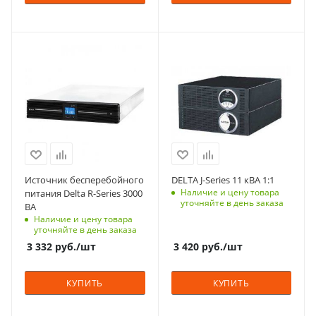
Способ монтажа
Универсальный
Мощность, кВА
Технология
Выходной
3
On-Line
коэффициент
мощности (PF)
Тип корпуса
Входное напряжение,
0.9
для установки/
В (максимальное)
280
крепления на пол,
Наличие встроенных
для установки в
АКБ
Входное напряжение
стойку 19"
Да
230
Технология
Вес, кг
Способ монтажа
Источник бесперебойного
DELTA J-Series 11 кВА 1:1
On-Line
21.3
Универсальный
Наличие и цену товара
питания Delta R-Series 3000
(rack / tower)
Автономия
уточняйте в день заказа
ВА
длительная
Наличие и цену товара
Вес, кг
уточняйте в день заказа
24.5
Габариты (ВхШхГ), мм
3 332
руб.
/шт
3 420
руб.
/шт
88x440x430
Способ монтажа
КУПИТЬ
КУПИТЬ
Универсальный
Выходной