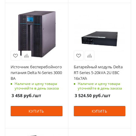
коэффициент
мощности (PF)
Мощность, кВА
Мощность, кВА
0.9
3
20
Наличие встроенных
Тип корпуса
Количество фаз
АКБ
для установки/
1
Нет
крепления на пол
Вес, кг
Количество фаз
9.1
1
Технология
Источник бесперебойного
Батарейный модуль Delta
On-Line
питания Delta N-Series 3000
RT-Series 5-20kVA 2U EBC
ВА
16x7Ah
Автономия
Наличие и цену товара
Наличие и цену товара
кратковременная
уточняйте в день заказа
уточняйте в день заказа
Габариты (ВхШхГ), мм
3 458
руб.
/шт
3 524.50
руб.
/шт
325x190x390
Способ монтажа
КУПИТЬ
КУПИТЬ
Напольный
Выходной
коэффициент