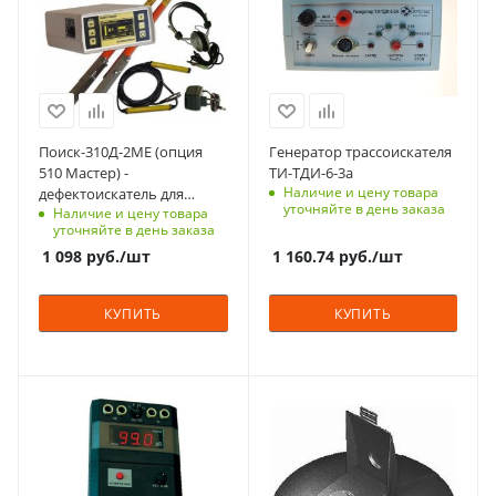
Поиск-310Д-2МЕ (опция
Генератор трассоискателя
510 Мастер) -
ТИ-ТДИ-6-3а
Наличие и цену товара
дефектоискатель для
уточняйте в день заказа
Наличие и цену товара
поиска повреждений
уточняйте в день заказа
оболочки с изоляцией из
1 098
руб.
/шт
1 160.74
руб.
/шт
сшитого полиэтилена
КУПИТЬ
КУПИТЬ