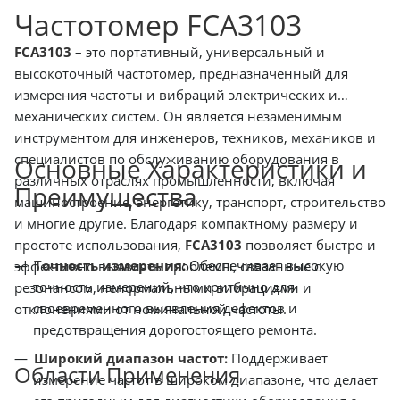
Частотомер FCA3103
FCA3103
– это портативный, универсальный и
высокоточный частотомер, предназначенный для
измерения частоты и вибраций электрических и
механических систем. Он является незаменимым
инструментом для инженеров, техников, механиков и
специалистов по обслуживанию оборудования в
Основные Характеристики и
различных отраслях промышленности, включая
Преимущества
машиностроение, энергетику, транспорт, строительство
и многие другие. Благодаря компактному размеру и
простоте использования,
FCA3103
позволяет быстро и
Точность измерения:
Обеспечивает высокую
эффективно выявлять проблемы, связанные с
точность измерений, что критично для
резонансом, ненормальными вибрациями и
своевременного выявления дефектов и
отклонениями от номинальной частоты.
предотвращения дорогостоящего ремонта.
Широкий диапазон частот:
Поддерживает
Области Применения
измерение частот в широком диапазоне, что делает