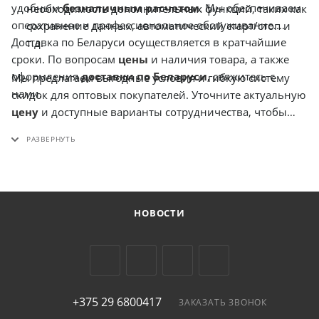
удобным
безналичным расчетом
. Мы обеспечиваем
необходимость дополнительных функций, таких как
оперативное и профессиональное обслуживание.
сохранение данных, автоматический старт/стоп и
Доставка по Беларуси осуществляется в кратчайшие
т.д.
сроки. По вопросам
цены
и наличия товара, а также
оформления
доставки по Беларуси
, свяжитесь с
Мы предлагаем выгодные условия и гибкую систему
нами.
скидок для оптовых покупателей. Уточните актуальную
цену
и доступные варианты сотрудничества, чтобы
получить максимальную выгоду. У нас вы можете
заказать
FCA3103
и другие измерительные приборы.
НОВОСТИ
+375 29 6800417
ЗАКАЗАТЬ ЗВОНОК