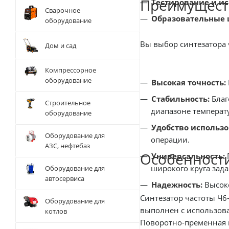
Преимуществ
Тестирование и и
Сварочное
Образовательные 
оборудование
Вы выбор синт
Дом и сад
Компрессорное
оборудование
Высокая точность:
Стабильность:
Благ
Строительное
диапазоне температ
оборудование
Удобство использо
Оборудование для
операции.
АЗС, нефтебаз
Особенности
Универсальность:
широкого круга зада
Оборудование для
автосервиса
Надежность:
Высоко
Синтезатор частоты Ч6
Оборудование для
выполнен с использов
котлов
Поворотно-пременная ш