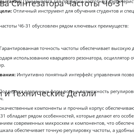
а Синтезатора Частоты Ч6-31
спытания:
Применяется для проверки частотных характерист
цели:
Отличный инструмент для обучения студентов и спец
езатора частоты Ч6-31 обусловлен рядом ключевых преимуществ:
Гарантированная точность частоты обеспечивает высокую д
одаря использованию кварцевого резонатора, осциллятор 
ур.
вания:
Интуитивно понятный интерфейс управления позво
 и Технические Детали
Поддержка различных форм волн и возможность регулировк
ч.
качественные компоненты и прочный корпус обеспечиваю
-31 обладает рядом особенностей, которые делают его осо
анием современных микросхем и компонентов, что обеспеч
кала обеспечивает точную регулировку частоты, а удобны