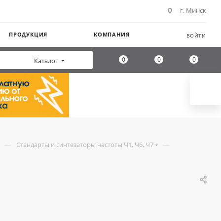
г. Минск
ПРОДУКЦИЯ
КОМПАНИЯ
ВОЙТИ
0
0
0
Каталог
—
—
Стандарты и синтезаторы частоты Ч1, Ч6, Ч7