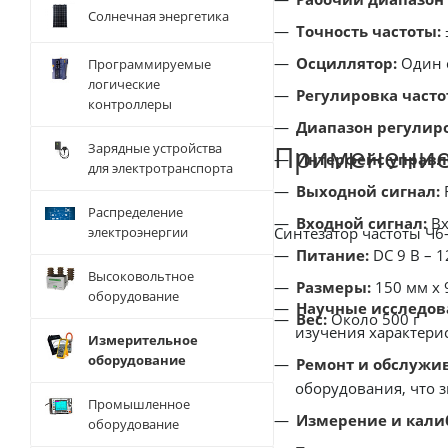
Солнечная энергетика
Точность частоты:
Осциллятор:
Один с
Программируемые
логические
Регулировка часто
контроллеры
Диапазон регулир
Применение 
Зарядные устройства
Интерфейс управл
для электротранспорта
Выходной сигнал:
Распределение
Входной сигнал:
Вх
Синтезатор частоты Ч6
электроэнергии
Питание:
DC 9 В – 1
Высоковольтное
Размеры:
150 мм x 
оборудование
Научные исследова
Вес:
Около 500 г
изучения характери
Измерительное
оборудование
Ремонт и обслужи
оборудования, что 
Промышленное
Измерение и кали
оборудование