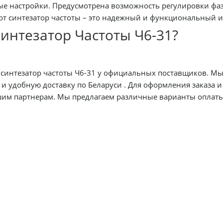
 настройки. Предусмотрена возможность регулировки фазы
м помощником
Синтезатор Частоты Ч6-31?
езатор частоты Ч6-31 у официальных поставщиков. Мы предлагаем вы
ния деталей, а также получения информации о
е скидки . Мы уверены, что наш синтезатор частоты Ч6-31 станет отличным
ссиональный инструмент и обеспечит вам высокую произво