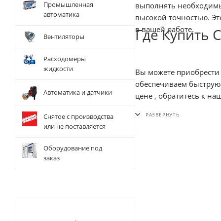
Промышленная
выполнять необходимые
автоматика
высокой точностью. Этот синтезатор частоты – это надежный и функциональный инструмент, который станет незаменимы
в вашей работе.
Где Купить 
Вентиляторы
Расходомеры
жидкости
Вы можете приобрести синт
обеспечиваем быструю и удобную доставку по Беларуси . Для оформления заказа и уточне
Автоматика и датчики
цене , обратитесь к нашим партнерам. Мы предлагаем различные варианты оплаты, включая безналичный расчет , для вашего удобства.
При больших объемах заказа возможна предоставлени
Снятое с производства
вложением в ваш профе
или не поставляется
Оборудование под
заказ