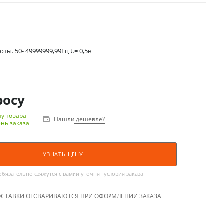
оты. 50- 49999999,99Гц U= 0,5в
росу
у товара
Нашли дешевле?
ень заказа
УЗНАТЬ ЦЕНУ
язательно свяжутся с вамии уточнят условия заказа
ОСТАВКИ ОГОВАРИВАЮТСЯ ПРИ ОФОРМЛЕНИИ ЗАКАЗА