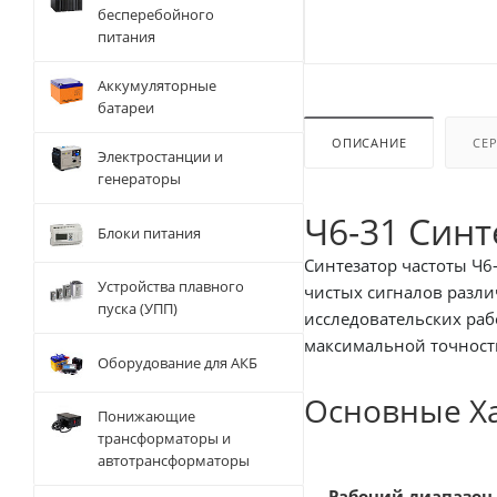
бесперебойного
питания
Аккумуляторные
батареи
ОПИСАНИЕ
СЕ
Электростанции и
генераторы
Ч6-31 Cинт
Блоки питания
Синтезатор частоты Ч6-31 
Устройства плавного
чистых сигналов различных частот. Он является незаменимым инструментом для широкого спектра применений, от научно-
пуска (УПП)
исследовательских работ до ремонт
максимальной точности
Оборудование для АКБ
Основные Ха
Понижающие
трансформаторы и
автотрансформаторы
Рабочий диапазон 