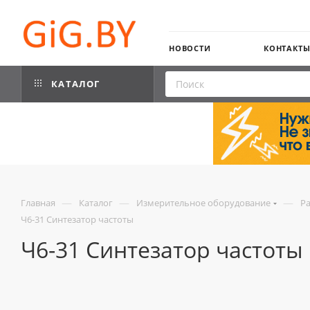
НОВОСТИ
КОНТАКТ
КАТАЛОГ
—
—
—
Главная
Каталог
Измерительное оборудование
Р
Ч6-31 Cинтезатор частоты
Ч6-31 Cинтезатор частоты