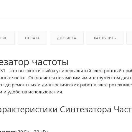
РВИС
ОПЛАТА
ДОСТАВКА
КАК КУПИТЬ
езатор частоты
– это высокоточный и универсальный электронный прибор, предназначе
ных и диагностических работ в электротехнике. Этот синтезатор частоты разработан для об
 и удобства использования.
рактеристики Синтезатора Част
частот:
20 Гц – 20 кГц