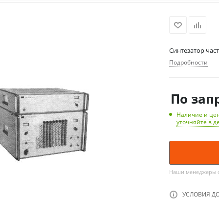
Cинтезатор част
Подробности
По зап
Наличие и цен
уточняйте в д
Наши менеджеры об
УСЛОВИЯ Д