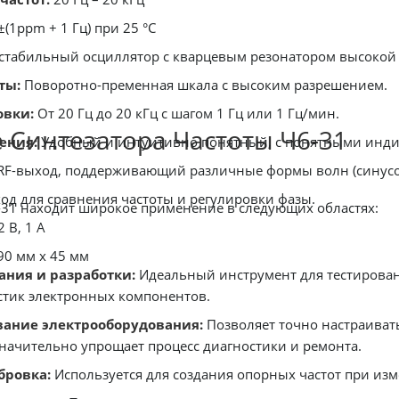
±(1ppm + 1 Гц) при 25 °C
табильный осциллятор с кварцевым резонатором высокой 
ты:
Поворотно-пременная шкала с высоким разрешением.
овки:
От 20 Гц до 20 кГц с шагом 1 Гц или 1 Гц/мин.
Синтезатора Частоты Ч6-31
ения:
Удобный и интуитивно понятный, с понятными инди
RF-выход, поддерживающий различные формы волн (синусоид
од для сравнения частоты и регулировки фазы.
-31 находит широкое применение в следующих областях:
2 В, 1 А
90 мм x 45 мм
ния и разработки:
Идеальный инструмент для тестировани
стик электронных компонентов.
вание электрооборудования:
Позволяет точно настраивать
значительно упрощает процесс диагностики и ремонта.
бровка:
Используется для создания опорных частот при изм