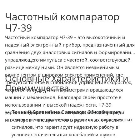
Частотный компаратор
Ч7-39
Частотный компаратор Ч7-39 – это высокоточный и
надежный электронный прибор, предназначенный для
сравнения двух аналоговых сигналов и формирования
управляющего импульса с частотой, соответствующей
разнице между ними. Он является незаменимым
компонентом в широком спектре применений, где
Основные Характеристики и
требуется точное и стабильное управление скоростью,
Преимущества
частотой или другими параметрами вращающихся
машин и механизмов. Благодаря своей простоте в
использовании и высокой надежности, Ч7-39
Точный Сравнение Сигналов:
Обеспечивает
зарекомендовал себя как популярный выбор среди
высокоточное сравнение двух аналоговых входных
инженеров и специалистов в различных отраслях.
сигналов, что гарантирует надежную работу в
условиях значительных колебаний и шумов.