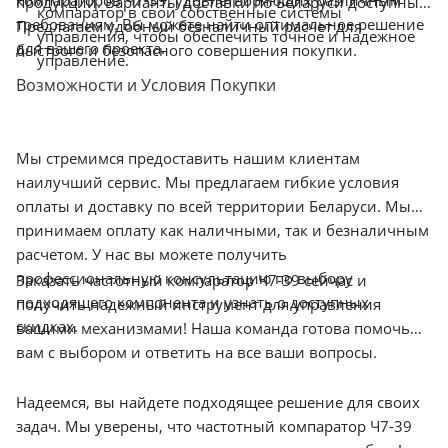
компараторов Ч7-39, удовлетворяющих различным
продукции. Варианты доставки по Беларуси доступны.
компаратор в свои собственные системы
требованиям. Вы можете найти оптимальное решение
Предлагаем удобный безналичный расчет для
управления, чтобы обеспечить точное и надежное
для вашего проекта.
быстрого и безопасного совершения покупки.
управление.
Возможности и Условия Покупки
Мы стремимся предоставить нашим клиентам
наилучший сервис. Мы предлагаем гибкие условия
оплаты и доставку по всей территории Беларуси. Мы
принимаем оплату как наличными, так и безналичным
расчетом. У нас вы можете получить
профессиональную консультацию по выбору
Заказать частотный компаратор Ч7-39 сейчас и
подходящего компонента и узнать о доступных
получить надежный инструмент для управления
скидках.
вашими механизмами! Наша команда готова помочь
вам с выбором и ответить на все ваши вопросы.
Надеемся, вы найдете подходящее решение для своих
задач. Мы уверены, что частотный компаратор Ч7-39