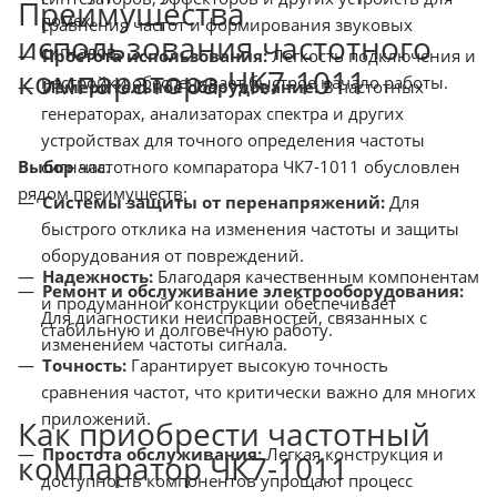
Преимущества
помех.
сравнения частот и формирования звуковых
использования частотного
сигналов.
Простота использования:
Легкость подключения и
компаратора ЧК7-1011
настройки обеспечивает быстрое начало работы.
Измерительное оборудование:
В частотных
генераторах, анализаторах спектра и других
устройствах для точного определения частоты
Выбор
частотного компаратора ЧК7-1011 обусловлен
сигнала.
рядом преимуществ:
Системы защиты от перенапряжений:
Для
быстрого отклика на изменения частоты и защиты
оборудования от повреждений.
Надежность:
Благодаря качественным компонентам
Ремонт и обслуживание электрооборудования:
и продуманной конструкции обеспечивает
Для диагностики неисправностей, связанных с
стабильную и долговечную работу.
изменением частоты сигнала.
Точность:
Гарантирует высокую точность
сравнения частот, что критически важно для многих
приложений.
Как приобрести частотный
Простота обслуживания:
Легкая конструкция и
компаратор ЧК7-1011
доступность компонентов упрощают процесс