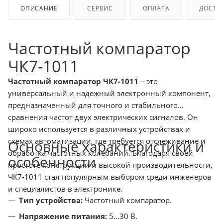
ОПИСАНИЕ
СЕРВИС
ОПЛАТА
ДОСТА
Частотный компаратор
ЧК7-1011
Частотный компаратор ЧК7-1011
– это
универсальный и надежный электронный компонент,
предназначенный для точного и стабильного
сравнения частот двух электрических сигналов. Он
широко используется в различных устройствах и
схемах автоматизации, где требуется отслеживание и
Основные характеристики и
обработка частотных колебаний. Благодаря своей
особенности
простоте конструкции и высокой производительности,
ЧК7-1011 стал популярным выбором среди инженеров
и специалистов в электронике.
Тип устройства:
Частотный компаратор.
Напряжение питания:
5...30 В.