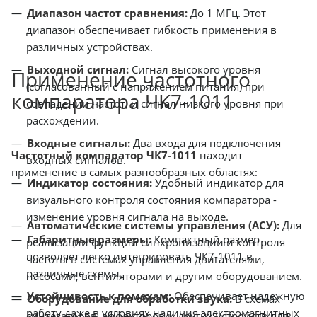
Диапазон частот сравнения:
До 1 МГц. Этот
диапазон обеспечивает гибкость применения в
различных устройствах.
Выходной сигнал:
Сигнал высокого уровня
Применение частотного
(согласованный с напряжением питания) при
компаратора ЧК7-1011
совпадении частот, и сигнал низкого уровня при
расхождении.
Входные сигналы:
Два входа для подключения
Частотный компаратор ЧК7-1011
находит
входных сигналов.
применение в самых разнообразных областях:
Индикатор состояния:
Удобный индикатор для
визуального контроля состояния компаратора -
изменение уровня сигнала на выходе.
Автоматические системы управления (АСУ):
Для
Габаритные размеры:
Компактный размер
реализации функций синхронизации и контроля
позволяет легко интегрировать ЧК7-1011 в
частоты в системах управления двигателями,
различные схемы.
насосами, вентиляторами и другим оборудованием.
Устойчивость к помехам:
Обеспечивает надежную
Оборудование для обработки звука:
В схемах
работу даже в условиях наличия электромагнитных
синтезаторов, эффекторов и других устройств для