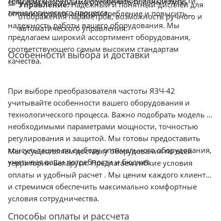
требуемую точность регулирования и особенности
если вам необходимо обеспечить плавный пуск,
Управление:
Надежный и понятный дисплей для
технологического процесса.
оптимизировать энергопотребление и повысить
отображения параметров, возможность ручного и
надежность работы вашего оборудования. Мы
автоматического управления.
предлагаем широкий ассортимент оборудования,
соответствующего самым высоким стандартам
Особенности выбора и доставки
качества.
При выборе преобразователя частоты ЯЗЧ-42
учитывайте особенности вашего оборудования и
технологического процесса. Важно подобрать модель с
необходимыми параметрами мощности, точностью
регулирования и защитой. Мы готовы предоставить
консультацию по выбору оптимального оборудования,
Мы осуществляем доставку оборудования по всей
учитывая ваши потребности и бюджет.
территории Беларуси. Предлагаем гибкие условия
оплаты и удобный расчет . Мы ценим каждого клиента
и стремимся обеспечить максимально комфортные
условия сотрудничества.
Способы оплаты и рассчета