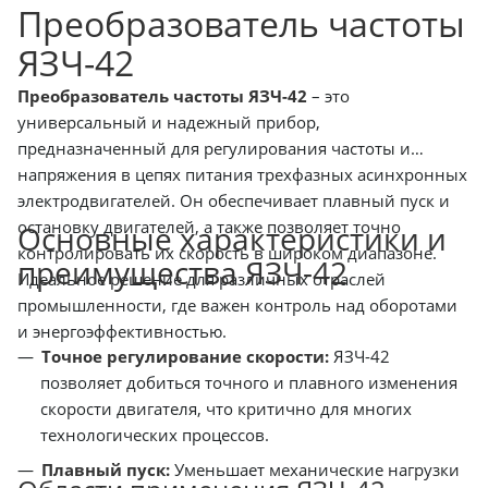
Преобразователь частоты
ЯЗЧ-42
Преобразователь частоты ЯЗЧ-42
– это
универсальный и надежный прибор,
предназначенный для регулирования частоты и
напряжения в цепях питания трехфазных асинхронных
электродвигателей. Он обеспечивает плавный пуск и
остановку двигателей, а также позволяет точно
Основные характеристики и
контролировать их скорость в широком диапазоне.
преимущества ЯЗЧ-42
Идеальное решение для различных отраслей
промышленности, где важен контроль над оборотами
и энергоэффективностью.
Точное регулирование скорости:
ЯЗЧ-42
позволяет добиться точного и плавного изменения
скорости двигателя, что критично для многих
технологических процессов.
Плавный пуск:
Уменьшает механические нагрузки