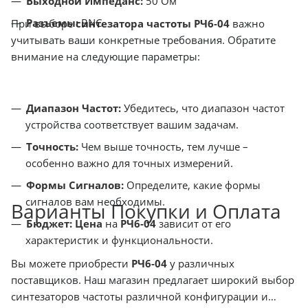
Выходной Импеданс:
50 Ом
Разъемы:
BNC
При выборе
синтезатора частоты РЧ6-04
важно
учитывать ваши конкретные требования. Обратите
внимание на следующие параметры:
Диапазон Частот:
Убедитесь, что диапазон частот
устройства соответствует вашим задачам.
Точность:
Чем выше точность, тем лучше –
особенно важно для точных измерений.
Формы Сигналов:
Определите, какие формы
сигналов вам необходимы.
Варианты Покупки и Оплата
Бюджет:
Цена
на
РЧ6-04
зависит от его
характеристик и функциональности.
Вы можете приобрести
РЧ6-04
у различных
поставщиков. Наш магазин предлагает широкий выбор
синтезаторов частоты различной конфигурации и