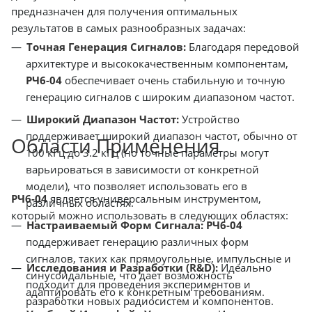
предназначен для получения оптимальных
результатов в самых разнообразных задачах:
Точная Генерация Сигналов:
Благодаря передовой
архитектуре и высококачественным компонентам,
РЧ6-04
обеспечивает очень стабильную и точную
генерацию сигналов с широким диапазоном частот.
Широкий Диапазон Частот:
Устройство
поддерживает широкий диапазон частот, обычно от
Области Применения
100 кГц до 3.2 кГц (но точные параметры могут
варьироваться в зависимости от конкретной
модели), что позволяет использовать его в
РЧ6-04
является универсальным инструментом,
различных областях.
который можно использовать в следующих областях:
Настраиваемый Форм Сигнала:
РЧ6-04
поддерживает генерацию различных форм
сигналов, таких как прямоугольные, импульсные и
Исследования и Разработки (R&D):
Идеально
синусоидальные, что дает возможность
подходит для проведения экспериментов и
адаптировать его к конкретным требованиям.
разработки новых радиосистем и компонентов.