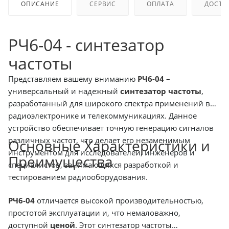
ОПИСАНИЕ
СЕРВИС
ОПЛАТА
ДОСТА
РЧ6-04 - синтезатор
частоты
Представляем вашему вниманию
РЧ6-04
–
универсальный и надежный
синтезатор частоты
,
разработанный для широкого спектра применений в
радиоэлектронике и телекоммуникациях. Данное
устройство обеспечивает точную генерацию сигналов
различных частот, что делает его незаменимым
Основные Характеристики и
инструментом для исследователей, инженеров и
Преимущества
специалистов, занимающихся разработкой и
тестированием радиооборудования.
РЧ6-04
отличается высокой производительностью,
простотой эксплуатации и, что немаловажно,
доступной
ценой
. Этот синтезатор частоты