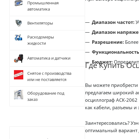
Промышленная
автоматика
Диапазон частот:
У
Вентиляторы
Диапазон напряже
Расходомеры
Разрешение:
Более
жидкости
Функциональность
Автоматика и датчики
Бюджет:
Определите
Где Купить Ос
Снятое с производства
или не поставляется
Вы можете приобрести
предлагаем широкий асс
Оборудование под
заказ
осциллограф АСК-2062 
Заинтересовались? Узнай