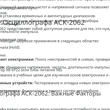
Широкий диапазон частот и напряжений сигнала позволяет
е определение нуля.
лов.
я установка временных и амплитудных диапазонов.
 Осциллографа АСК-2062
я конструкция обеспечивает долговечность прибора.
 и периода.
АСК-2062 представляет собой доступное решение для тех, кто
тельности импульса.
ряжения пика.
 находит широкое применение в следующих областях:
ала (Hold).
ени.
онт электроники:
Поиск неисправностей в схемах, провер
ов:
Измерение напряжения, частоты, длительности импульсо
ор 9В 6F22 (или блок питания 9В).
вание в учебных целях для изучения основ электроники и
онных устройств:
Тестирование и отладка новых электронн
ектроника:
Диагностика и ремонт систем автомобиля.
ографа АСК-2062: Важные Факторы
 осциллографа важно учитывать ваши конкретные потребности и 