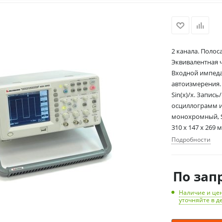
2 канала. Полос
Эквивалентная ч
Входной импедан
автоизмерения. 
Sin(x)/x. Запис
осциллограмм и 
монохромный, STN
310 x 147 x 269 
Подробности
По зап
Наличие и цен
уточняйте в д