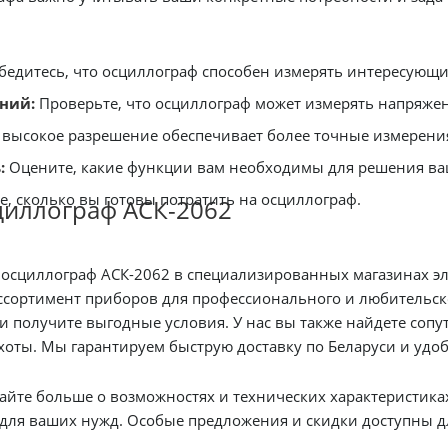
бедитесь, что осциллограф способен измерять интересующие
ний:
Проверьте, что осциллограф может измерять напряжен
 высокое разрешение обеспечивает более точные измерени
:
Оцените, какие функции вам необходимы для решения ва
, сколько вы готовы потратить на осциллограф.
циллограф АСК-2062
 осциллограф АСК-2062 в специализированных магазинах э
ортимент приборов для профессионального и любительского ис
и получите выгодные условия. У нас вы также найдете сопу
как кабели, разъемы и 
те больше о возможностях и технических характеристиках данно
оптимальный вариант для ваших нужд