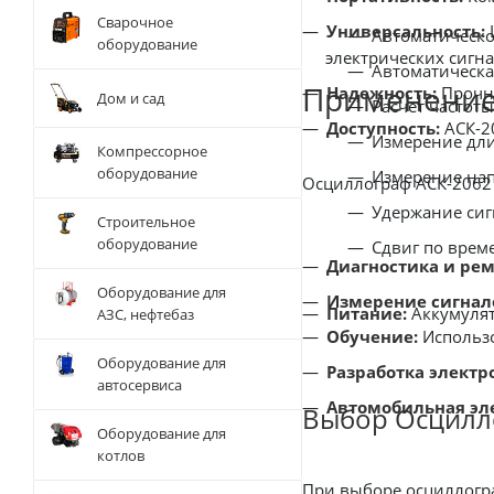
Сварочное
Универсальность:
Автоматическо
оборудование
электрических сигна
Автоматическа
Применение
Надежность:
Прочна
Дом и сад
Расчет частоты
Доступность:
Измерение дли
Компрессорное
оборудование
Измерение нап
Осциллограф АСК-2062
Удержание сигн
Строительное
оборудование
Сдвиг по врем
Диагностика и рем
Оборудование для
Измерение сигнал
Питание:
Аккумулят
АЗС, нефтебаз
Обучение:
Использо
Оборудование для
Разработка электр
автосервиса
Автомобильная эл
Выбор Осцилл
Оборудование для
котлов
При выборе