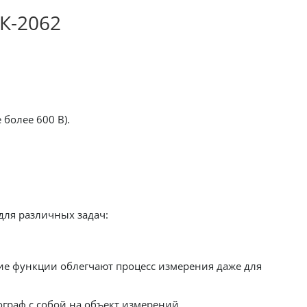
К-2062
более 600 В).
для различных задач:
е функции облегчают процесс измерения даже для
граф с собой на объект измерений.