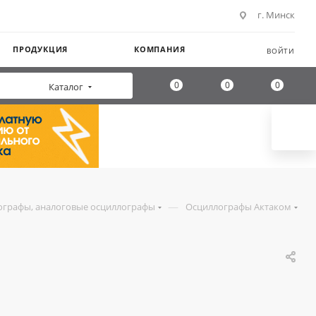
г. Минск
ПРОДУКЦИЯ
КОМПАНИЯ
ВОЙТИ
0
0
0
Каталог
—
ографы, аналоговые осциллографы
Осциллографы Актаком