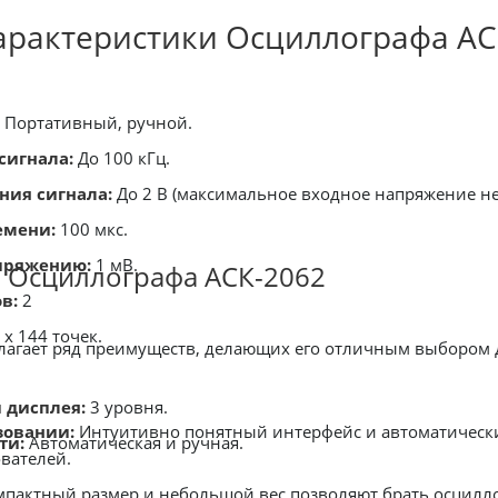
рактеристики Осциллографа АС
Портативный, ручной.
сигнала:
До 100 кГц.
ния сигнала:
До 2 В (максимальное входное напряжение не 
емени:
100 мкс.
пряжению:
1 мВ.
 Осциллографа АСК-2062
в:
2
x 144 точек.
лагает ряд преимуществ, делающих его отличным выбором 
 дисплея:
3 уровня.
зовании:
Интуитивно понятный интерфейс и автоматически
ти:
Автоматическая и ручная.
вателей.
пактный размер и небольшой вес позволяют брать осцилло