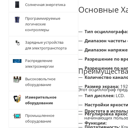
Солнечная энергетика
Основные Ха
Программируемые
логические
контроллеры
Тип осциллографа:
Диапазон частоты 
Зарядные устройства
для электротранспорта
Диапазон напряже
Разрешение по вр
Распределение
электроэнергии
Разрешение по на
Преимущества
Количество канало
Высоковольтное
оборудование
Размер экрана:
192 
Этот осциллограф пред
Тип дисплея:
LCD.
Измерительное
оборудование
Настройки яркости
Простота в исполь
Регулировка яркос
Промышленное
начинающих пользо
оборудование
Функции:
Портативность:
Ком