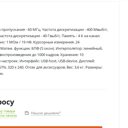
а пропускания - 60 МГц. Частота дискретизации - 400 Мвыб/с.
астота дискретизации - 40 Гвыб/с. Память - 4 К на канал.
с: 1 МОм / 19 пФ. Курсорные измерения. 24
Матем. функции. БПФ (5 окон). Интерполятор: линейный,
ь/воспроизведение до 1000 кадров. Хранение: 10
настроек. Интерфейс: USB-host, USB-device. Дисплей:
, 320 х 240. Отсек для аксессуаров. Вес: 3,6 кг. Размеры:
мм.
росу
у товара
Нашли дешевле?
ень заказа