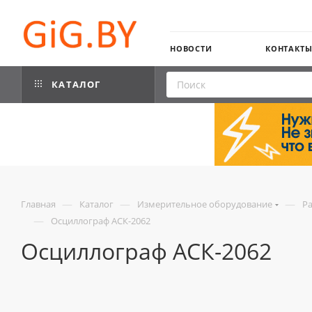
НОВОСТИ
КОНТАКТ
КАТАЛОГ
—
—
—
Главная
Каталог
Измерительное оборудование
Р
—
Осциллограф АСК-2062
Осциллограф АСК-2062