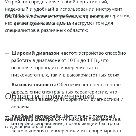
Устройство представляет собой портативный,
надежный и удобный в использовании инструмент,
С4-74
обладает впечатляющим набором характеристик,
способный обеспечить требуемую точность и
что делает его незаменимым инструментом для
воспроизводимость результатов.
специалистов в различных областях:
Широкий диапазон частот:
Устройство способно
работать в диапазоне от 10 Гц до 1 ГГц, что
позволяет проводить измерения как в
низкочастотных, так и в высокочастотных сетях.
Высокая точность:
Обеспечивает очень точное
определение спектральных характеристик, что
Области применения
критически важно для корректной диагностики и
анализа.
Удобный интерфейс:
Интуитивно понятный
Анализатор спектра С4-74
находит применение в
интерфейс управления, позволяющий быстро и
следующих областях:
легко выполнять измерения и интерпретировать