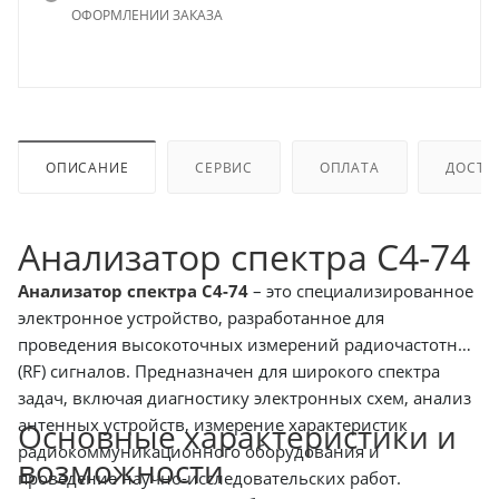
ОФОРМЛЕНИИ ЗАКАЗА
ОПИСАНИЕ
СЕРВИС
ОПЛАТА
ДОСТА
Анализатор спектра С4-74
Анализатор спектра С4-74
– это специализированное
электронное устройство, разработанное для
проведения высокоточных измерений радиочастотных
(RF) сигналов. Предназначен для широкого спектра
задач, включая диагностику электронных схем, анализ
антенных устройств, измерение характеристик
Основные характеристики и
радиокоммуникационного оборудования и
возможности
проведение научно-исследовательских работ.