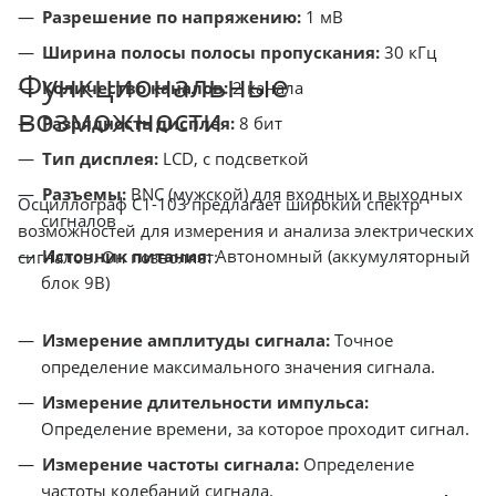
Разрешение по напряжению:
1 мВ
Ширина полосы полосы пропускания:
30 кГц
Функциональные
Количество каналов:
2 канала
возможности
Разрядность дисплея:
8 бит
Тип дисплея:
LCD, с подсветкой
Разъемы:
BNC (мужской) для входных и выходных
Осциллограф С1-103 предлагает широкий спектр
сигналов
возможностей для измерения и анализа электрических
Источник питания:
Автономный (аккумуляторный
сигналов. Он позволяет:
блок 9В)
Измерение амплитуды сигнала:
Точное
определение максимального значения сигнала.
Измерение длительности импульса:
Определение времени, за которое проходит сигнал.
Измерение частоты сигнала:
Определение
частоты колебаний сигнала.