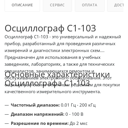
ОПИСАНИЕ
СЕРВИС
ОПЛАТА
ДОСТА
Осциллограф С1-103
Осциллограф С1-103 - это универсальный и надежный
прибор, разработанный для проведения различных
измерений и диагностики электронных схем.
Предназначен для использования в учебных
заведениях, лабораториях, а также для технических
специалистов, занимающихся ремонтом и
Основные характеристики
обслуживанием электронного оборудования. Этот
Осциллографа С1-103
осциллограф станет отличным решением для покупки
качественного измерительного инструмента.
Частотный диапазон:
0.01 Гц - 200 кГц
Диапазон напряжений:
0 - 100 В
Разрешение по времени:
До 2 мкс