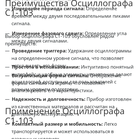
Преимущества Осциллографа
Измерение периода сигнала:
Определение
С1-103
времени между двумя последовательными пиками
сигнала.
Измерение фазового сдвига:
Определение угла
Выбор осциллографа С1-103 обусловлен рядом
между двумя сигналами.
преимуществ:
Проведение триггера:
Удержание осциллограммы
на определенном уровне сигнала, что позволяет
четко видеть его форму.
Простота в использовании:
Интуитивно понятный
интерфейс и удобные элементы управления делают
Визуализация формы сигнала:
Отображение
осциллограф доступным для пользователей с
формы сигнала на экране, что позволяет
разным уровнем подготовки.
анализировать его характеристики.
Надежность и долговечность:
Прибор изготовлен
из качественных материалов и рассчитан на
Применение Осциллографа
длительную эксплуатацию.
С1-103
Компактный размер и мобильность:
Легко
транспортируется и может использоваться в
различных условиях.