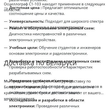
Осциллограф С1-103 находит применение в следующих
Доступная цена :
Предлагает оптимальное
областях:
соотношение цены и качества.
Универсальность:
Подходит для широкого спектра
задач в электронике и радиоэлектронике.
Ремонт и обслуживание электронных схем:
Диагностика неисправностей в различных
электронных устройствах.
Учебные цели:
Обучение студентов и инженеров
основам электроники и радиоэлектроники.
Доставка по Беларуси
Разработка и тестирование электронных схем:
Проверка работоспособности и характеристик
разрабатываемых схем.
Измерение сигналов в системах
Мы предлагаем удобную и быструю доставку по
автоматизации:
Мониторинг и анализ сигналов в
Беларуси . Осциллограф С1-103 будет доставлен в
системах управления и автоматизации.
кратчайшие сроки. Сроки доставки зависят от вашего
местоположения.
Исследования и разработки в области
электроники:
Проведение различных