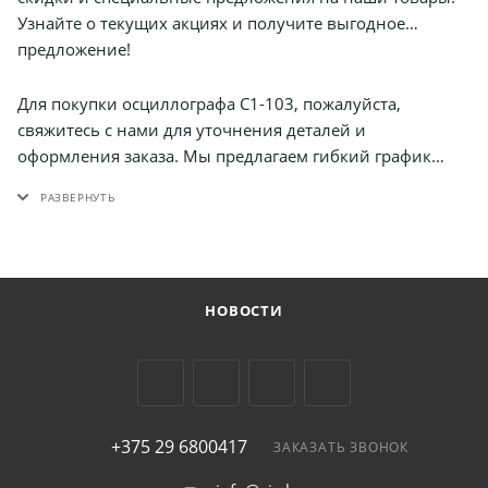
Узнайте о текущих акциях и получите выгодное
предложение!
Для покупки осциллографа С1-103, пожалуйста,
свяжитесь с нами для уточнения деталей и
оформления заказа. Мы предлагаем гибкий график
работы и оперативную поддержку. Мы уверены, что вы
останетесь довольны нашим товаром и сервисом. Мы
также осуществляем безналичный расчет для
корпоративных клиентов, что значительно упрощает
процесс оплаты и позволяет оптимизировать затраты.
НОВОСТИ
+375 29 6800417
ЗАКАЗАТЬ ЗВОНОК