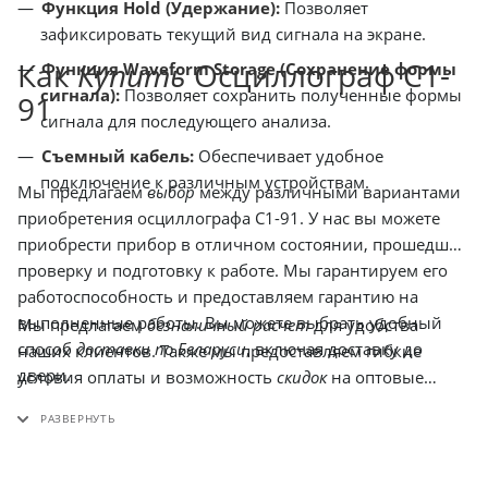
Функция Hold (Удержание):
Позволяет
зафиксировать текущий вид сигнала на экране.
Как
Купить
Осциллограф С1-
Функция Waveform Storage (Сохранение формы
сигнала):
Позволяет сохранить полученные формы
91
сигнала для последующего анализа.
Съемный кабель:
Обеспечивает удобное
подключение к различным устройствам.
Мы предлагаем
выбор
между различными вариантами
приобретения осциллографа С1-91. У нас вы можете
приобрести прибор в отличном состоянии, прошедший
проверку и подготовку к работе. Мы гарантируем его
работоспособность и предоставляем гарантию на
выполненные работы. Вы можете выбрать удобный
Мы предлагаем
безналичный расчет
для удобства
способ
доставки по Беларуси
, включая доставку до
наших клиентов. Также мы предоставляем гибкие
двери.
условия оплаты и возможность
скидок
на оптовые
закупки. Обратите внимание, что
цена
на осциллограф
С1-91 может меняться в зависимости от комплектации
и объема заказа.