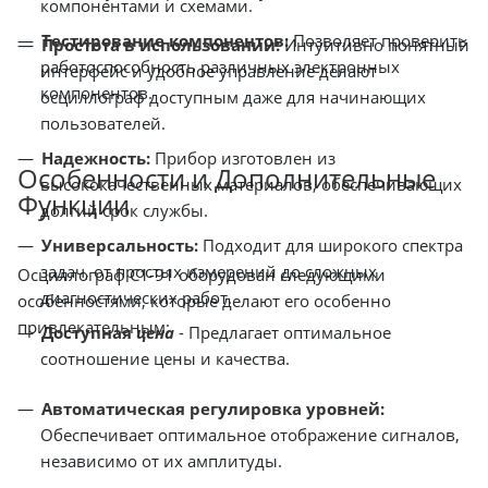
компонентами и схемами.
Тестирование компонентов:
Позволяет проверить
Простота в использовании:
Интуитивно понятный
работоспособность различных электронных
интерфейс и удобное управление делают
компонентов.
осциллограф доступным даже для начинающих
пользователей.
Надежность:
Прибор изготовлен из
Особенности и Дополнительные
высококачественных материалов, обеспечивающих
Функции
долгий срок службы.
Универсальность:
Подходит для широкого спектра
задач, от простых измерений до сложных
Осциллограф С1-91 оборудован следующими
диагностических работ.
особенностями, которые делают его особенно
привлекательным:
Доступная
цена
- Предлагает оптимальное
соотношение цены и качества.
Автоматическая регулировка уровней:
Обеспечивает оптимальное отображение сигналов,
независимо от их амплитуды.