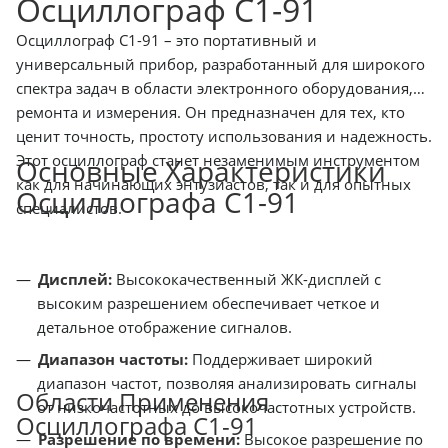
Осциллограф С1-91
Осциллограф С1-91 – это портативный и
универсальный прибор, разработанный для широкого
спектра задач в области электронного оборудования,
ремонта и измерения. Он предназначен для тех, кто
ценит точность, простоту использования и надежность.
Этот осциллограф станет незаменимым инструментом
Основные Характеристики
как для начинающих энтузиастов, так и для опытных
Осциллографа С1-91
специалистов.
Дисплей:
Высококачественный ЖК-дисплей с
высоким разрешением обеспечивает четкое и
детальное отображение сигналов.
Диапазон частоты:
Поддерживает широкий
диапазон частот, позволяя анализировать сигналы
Области Применения
от низкочастотных до высокочастотных устройств.
Осциллографа С1-91
Разрешение по времени:
Высокое разрешение по