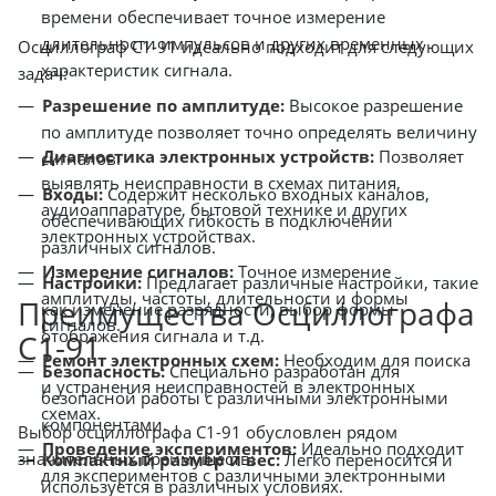
времени обеспечивает точное измерение
длительности импульсов и других временных
Осциллограф С1-91 идеально подходит для следующих
характеристик сигнала.
задач:
Разрешение по амплитуде:
Высокое разрешение
по амплитуде позволяет точно определять величину
Диагностика электронных устройств:
Позволяет
сигналов.
выявлять неисправности в схемах питания,
Входы:
Содержит несколько входных каналов,
аудиоаппаратуре, бытовой технике и других
обеспечивающих гибкость в подключении
электронных устройствах.
различных сигналов.
Измерение сигналов:
Точное измерение
Настройки:
Предлагает различные настройки, такие
амплитуды, частоты, длительности и формы
Преимущества Осциллографа
как изменение разрядности, выбор формы
сигналов.
отображения сигнала и т.д.
С1-91
Ремонт электронных схем:
Необходим для поиска
Безопасность:
Специально разработан для
и устранения неисправностей в электронных
безопасной работы с различными электронными
схемах.
компонентами.
Выбор осциллографа С1-91 обусловлен рядом
Проведение экспериментов:
Идеально подходит
значительных преимуществ:
Компактный размер и вес:
Легко переносится и
для экспериментов с различными электронными
используется в различных условиях.