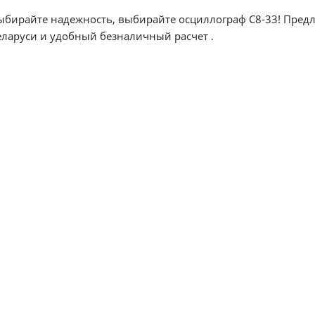
ыбирайте надежность, выбирайте осциллограф С8-33! Пред
быструю доставку по Беларуси и удобный безналичный расчет .