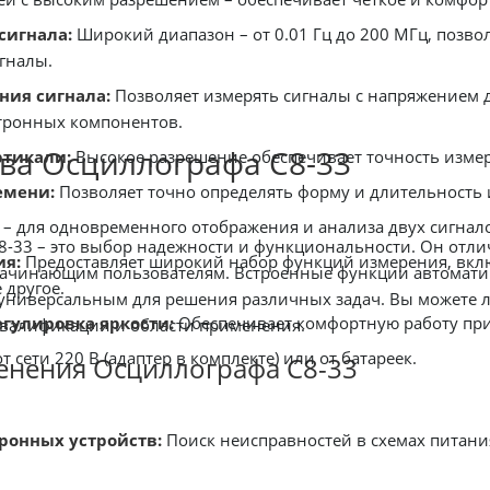
сигнала:
Широкий диапазон – от 0.01 Гц до 200 МГц, позвол
гналы.
ния сигнала:
Позволяет измерять сигналы с напряжением до
тронных компонентов.
ва Осциллографа С8-33
ртикали:
Высокое разрешение обеспечивает точность изм
емени:
Позволяет точно определять форму и длительность 
 – для одновременного отображения и анализа двух сигнал
-33 – это выбор надежности и функциональности. Он отлича
я:
Предоставляет широкий набор функций измерения, вклю
начинающим пользователям. Встроенные функции автомати
 другое.
универсальным для решения различных задач. Вы можете л
гулировка яркости:
Обеспечивает комфортную работу пр
квалификации и области применения.
т сети 220 В (адаптер в комплекте) или от батареек.
енения Осциллографа С8-33
ронных устройств:
Поиск неисправностей в схемах питан