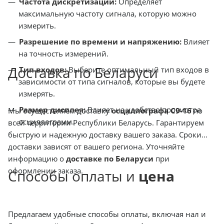
Частота дискретизации:
Определяет
максимальную частоту сигнала, которую можно
измерить.
Разрешение по времени и напряжению:
Влияет
на точность измерений.
Доставка по Беларуси
Тип входов:
Выберите оптимальный тип входов в
зависимости от типа сигналов, которые вы будете
измерять.
Размер дисплея:
Влияет на удобство просмотра
Мы осуществляем доставку
осциллографа С9-16
по
осциллограмм.
всей территории Республики Беларусь. Гарантируем
быструю и надежную доставку вашего заказа. Сроки
доставки зависят от вашего региона. Уточняйте
информацию о
доставке по Беларуси
при
оформлении заказа.
Способы оплаты и
цена
Предлагаем удобные способы оплаты, включая нал и