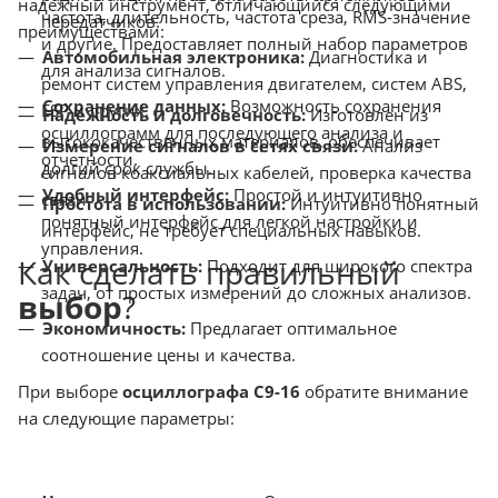
надежный инструмент, отличающийся следующими
частота, длительность, частота среза, RMS-значение
передатчиков.
преимуществами:
и другие. Предоставляет полный набор параметров
Автомобильная электроника:
Диагностика и
для анализа сигналов.
ремонт систем управления двигателем, систем ABS,
Сохранение данных:
Возможность сохранения
ESP и других.
Надежность и долговечность:
Изготовлен из
осциллограмм для последующего анализа и
высококачественных материалов, обеспечивает
Измерение сигналов в сетях связи:
Анализ
отчетности.
долгий срок службы.
сигналов коаксиальных кабелей, проверка качества
Удобный интерфейс:
Простой и интуитивно
связи.
Простота в использовании:
Интуитивно понятный
понятный интерфейс для легкой настройки и
интерфейс, не требует специальных навыков.
управления.
Как сделать правильный
Универсальность:
Подходит для широкого спектра
задач, от простых измерений до сложных анализов.
выбор
?
Экономичность:
Предлагает оптимальное
соотношение цены и качества.
При выборе
осциллографа С9-16
обратите внимание
на следующие параметры: