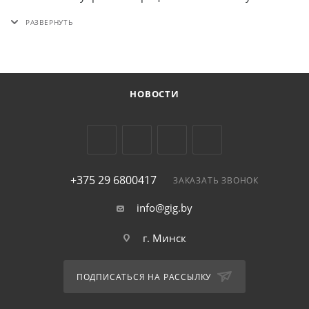
дополнительные выгоды. Подробности по
безналичный расчет
уточняйте при оформлении
заказа. Мы работаем напрямую с поставщиками, что
позволяет предложить конкурентоспособные цены.
Выбирайте качество и надежность - выбирайте
НОВОСТИ
осциллограф С9-16
! Закажите сейчас и получите
профессиональный инструмент для ваших задач! Мы
рады предложить вам оптимальный
выбор
оборудования.
+375 29 6800417
ЗАКАЗАТЬ ЗВОНОК
info@gig.by
г. Минск
ПОДПИСАТЬСЯ НА РАССЫЛКУ