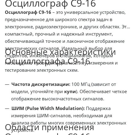
Осциллограф С9-16
Осциллограф С9-16
– это универсальное устройство,
предназначенное для широкого спектра задач в
электронике, радиоэлектронике, и других областях. Это
компактный, прочный и надежный инструмент,
обеспечивающий точное и лаконичное отображение
электрических сигналов. Идеальный выбор для
Основные характеристики
студентов, инженеров и специалистов, которым
Осциллографа С9-16
необходимо проводить диагностику, измерения и
тестирование электронных схем.
Частота дискретизации:
100 МГц (зависит от
модели, уточняйте при
купи
). Обеспечивает четкое
отображение высокочастотных сигналов.
ШИМ (Pulse Width Modulation):
Поддержка
измерения ШИМ-сигналов, необходимая для
анализа работы многих современных электронных
Области применения
устройств.