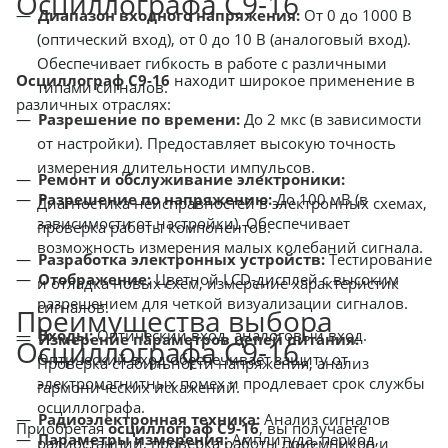
Осциллографа С9-16
Диапазон входного напряжения:
От 0 до 1000 В
(оптический вход), от 0 до 10 В (аналоговый вход).
Обеспечивает гибкость в работе с различными
Осциллограф С9-16
находит широкое применение в
типами сигналов.
различных отраслях:
Разрешение по времени:
До 2 мкс (в зависимости
от настройки). Предоставляет высокую точность
измерения длительности импульсов.
Ремонт и обслуживание электроники:
Разрешение по напряжению:
До 100 мВ (в
Диагностика неисправностей в электронных схемах,
зависимости от настройки). Обеспечивает
проверка работы компонентов.
возможность измерения малых колебаний сигнала.
Разработка электронных устройств:
Тестирование
Отображение:
Цветной LCD-дисплей с высоким
и отладка новых схем, измерение характеристик
разрешением для четкой визуализации сигналов.
сигналов.
Преимущества выбора
Входы:
Оптический вход, аналоговый вход.
Измерение параметров цепей питания:
Осциллографа С9-16
Оптический вход обеспечивает защиту от
Проверка стабильности напряжения, анализ
электромагнитных помех и продлевает срок службы
гармонических искажений.
осциллографа.
Радиоэлектронная техника:
Анализ сигналов
Приобретая
осциллограф С9-16
, вы получаете
Параметры измерения:
Амплитуда, период,
радиостанций, проверка работы приемников и