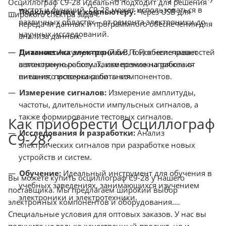
Осциллограф С9-28 идеально подходит для решения
частот и функций, С9-28 может использоваться в
Подключение к компьютеру:
Через USB для
широкого спектра задач:
различных областях – от ремонта электроники до
передачи данных и программного обеспечения для
научных исследований.
анализа данных.
Диагностика электроники:
Поиск неисправностей
Питание:
Аккумулятор (7.5 В, 6 F) обеспечивает
в электронных схемах, измерение напряжения
автономную работу. Также возможна работа от
питания, проверка работы компонентов.
внешнего источника питания.
Измерение сигналов:
Измерение амплитуды,
частоты, длительности импульсных сигналов, а
также формирование тестовых сигналов.
Как приобрести Осциллограф
Исследования и разработки:
Анализ
С9-28?
электрических сигналов при разработке новых
устройств и систем.
Обучение:
Идеальный инструмент для обучения в
Вы можете купить осциллограф С9-28 у нашего
учебных заведениях, занимающихся изучением
поставщика. Мы предлагаем широкий выбор
электроники и электротехники.
электронных компонентов и оборудования.
Специальные условия для оптовых заказов. У нас вы