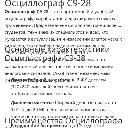
Осциллограф С9-28
Осциллограф С9-28
– это портативный и удобный
осциллограф, разработанный для широкого спектра
применений. Предназначенный для электронщиков,
студентов, технических специалистов и всех, кто
нуждается в визуализации и измерении электрических
сигналов, этот прибор предлагает оптимальное
Основные характеристики
сочетание функциональности, простоты
Осциллографа С9-28
использования и доступной цены. Специально
разработанный для быстрого и точного измерения
аналоговых сигналов, С9-28 станет незаменимым
Дисплей:
Яркий и контрастный ЖК-дисплей
инструментом в вашей работе.
(320x240 пикселей) обеспечивает четкое
отображение формы сигнала.
Диапазон частоты:
Широкий диапазон частот от
0.01 Гц до 20 МГц. Это позволяет измерять как
низкочастотные, так и высокочастотные сигналы.
Преимущества Осциллографа
Разрешение по времени:
До 1.5 с/дел, что