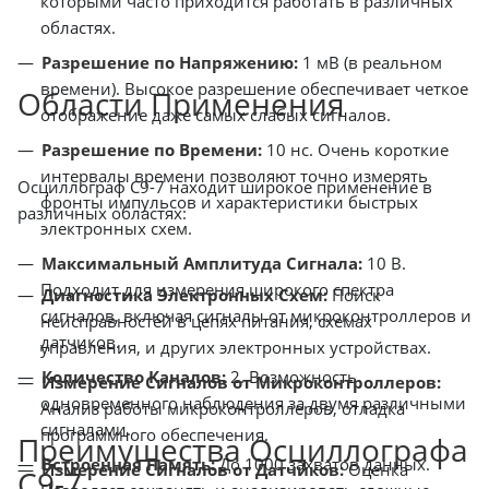
которыми часто приходится работать в различных
областях.
Разрешение по Напряжению:
1 мВ (в реальном
времени). Высокое разрешение обеспечивает четкое
Области Применения
отображение даже самых слабых сигналов.
Разрешение по Времени:
10 нс. Очень короткие
интервалы времени позволяют точно измерять
Осциллограф С9-7 находит широкое применение в
фронты импульсов и характеристики быстрых
различных областях:
электронных схем.
Максимальный Амплитуда Сигнала:
10 В.
Подходит для измерения широкого спектра
Диагностика Электронных Схем:
Поиск
сигналов, включая сигналы от микроконтроллеров и
неисправностей в цепях питания, схемах
датчиков.
управления, и других электронных устройствах.
Количество Каналов:
2. Возможность
Измерение Сигналов от Микроконтроллеров:
одновременного наблюдения за двумя различными
Анализ работы микроконтроллеров, отладка
сигналами.
программного обеспечения.
Преимущества Осциллографа
Встроенная Память:
До 1000 захватов данных.
Измерение Сигналов от Датчиков:
Оценка
С9-7