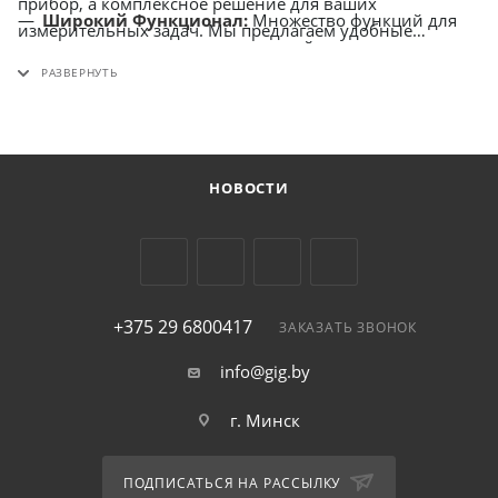
прибор, а комплексное решение для ваших
Широкий Функционал:
Множество функций для
измерительных задач. Мы предлагаем удобные
проведения сложных измерений и анализа
условия приобретения и доставки. Возможен выбор из
сигналов.
различных комплектаций. После совершения купли ,
вы можете рассчитывать на оперативную доставку по
Беларуси . Мы предлагаем гибкий расчет – удобный
безналичный расчет для вашего комфорта. Помимо
НОВОСТИ
этого, мы предлагаем возможность получения скидки
при оптовых закупках.
+375 29 6800417
ЗАКАЗАТЬ ЗВОНОК
info@gig.by
г. Минск
ПОДПИСАТЬСЯ НА РАССЫЛКУ