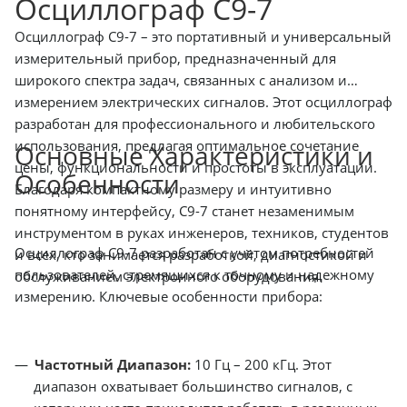
Осциллограф С9-7
Осциллограф С9-7 – это портативный и универсальный
измерительный прибор, предназначенный для
широкого спектра задач, связанных с анализом и
измерением электрических сигналов. Этот осциллограф
разработан для профессионального и любительского
использования, предлагая оптимальное сочетание
Основные Характеристики и
цены, функциональности и простоты в эксплуатации.
Особенности
Благодаря компактному размеру и интуитивно
понятному интерфейсу, С9-7 станет незаменимым
инструментом в руках инженеров, техников, студентов
Осциллограф С9-7 разработан с учетом потребностей
и всех, кто занимается разработкой, диагностикой и
пользователей, стремящихся к точному и надежному
обслуживанием электронного оборудования.
измерению. Ключевые особенности прибора:
Частотный Диапазон:
10 Гц – 200 кГц. Этот
диапазон охватывает большинство сигналов, с