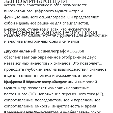
запоминающий
устройство, сочетающее в себе возможности
высокоточного цифрового мультиметра и
функционального осциллографа. Он представляет
собой идеальное решение для специалистов,
инженеров, студентов и всех, кто нуждается в
Основные Характеристики
надежном и компактном инструменте для диагностики
и анализа электронных схем и сигналов.
Двухканальный Осциллограф:
АСК-2068
обеспечивает одновременное отображение двух
независимых аналоговых сигналов. Это позволяет
проводить глубокий анализ взаимодействия сигналов
в цепи, выявлять помехи и искажения, а также
выполнять комплексные измерения.
Цифровой Мультиметр:
Встроенный цифровой
мультиметр позволяет измерять напряжение
постоянного (DC), напряжение переменного тока (AC),
сопротивление, последовательное и параллельное
сопротивление, емкость, индуктивность и время
нарастания/спада импульсов. Он обладает высокой
Запоминание Данных:
Одним из ключевых