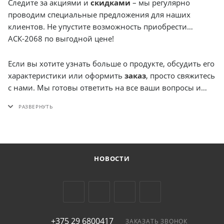
Следите за акциями и
скидками
– мы регулярно
проводим специальные предложения для наших
клиентов. Не упустите возможность приобрести
АСК-2068 по выгодной цене!
Если вы хотите узнать больше о продукте, обсудить его
характеристики или оформить
заказ
, просто свяжитесь
с нами. Мы готовы ответить на все ваши вопросы и
помочь вам сделать правильный
выбор
. Наша цель –
предоставить вам качественное оборудование и
отличный сервис. Вам интересен
выбор
и удобство
приобретения? Мы предлагаем
безналичный расчет
и обеспечим быструю
доставку
по Беларуси. Не
НОВОСТИ
откладывайте свой
выбор
– приобретайте АСК-2068
прямо сейчас!
+375 29 6800417
ЗАКАЗАТЬ ЗВОНОК