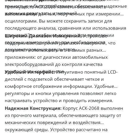
точностью и быстродействием, обеспечивая надежные
преимуществ АСК-2068 является возможность
и точные результаты измерений.
запоминания
данных, полученных при измерении
осциллограмм. Вы можете сохранить записи для
последующего анализа, сравнения или использования
в отчетах. Это особенно полезно при проведении
Широкий Диапазон Измерений:
Устройство
сложных измерений или при необходимости
поддерживает широкий диапазон измерений, что
документирования результатов.
позволяет использовать его в самых разных
приложениях: от диагностики автомобильных
электрооборудований до контроля качества
электронных компонентов.
Удобный Интерфейс:
Интуитивно понятный LCD-
дисплей с подсветкой обеспечивает четкое и
комфортное отображение информации. Удобные
регуляторы и кнопки управления позволяют легко
настраивать устройство и проводить измерения.
Надежная Конструкция:
Корпус АСК-2068 выполнен
из прочного материала, обеспечивающего защиту от
механических повреждений и воздействия
окружающей среды. Устройство рассчитано на