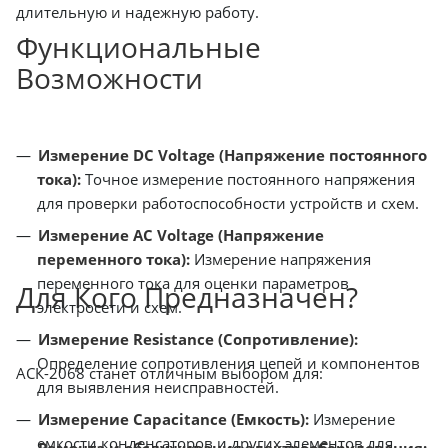
длительную и надежную работу.
Функциональные
Возможности
Измерение DC Voltage (Напряжение постоянного
тока):
Точное измерение постоянного напряжения
для проверки работоспособности устройств и схем.
Измерение AC Voltage (Напряжение
переменного тока):
Измерение напряжения
переменного тока для оценки параметров
Для Кого Предназначен?
электросети и схем.
Измерение Resistance (Сопротивление):
Определение сопротивления цепей и компонентов
АСК-2068 станет отличным выбором для:
для выявления неисправностей.
Измерение Capacitance (Емкость):
Измерение
емкости конденсаторов и других элементов для