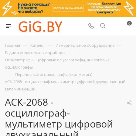
0
—
—
—
Главная
Каталог
Измерительное оборудование
—
Радиоизмерительные приборы
Осциллографы - цифровые осциллографы, аналоговые
осциллографы
—
—
Переносные осциллографы (скопметры)
АСК-2068 - осциллограф-мультиметр цифровой двухканальный
запоминающий
АСК-2068 -
осциллограф-
мультиметр цифровой
двухканальный