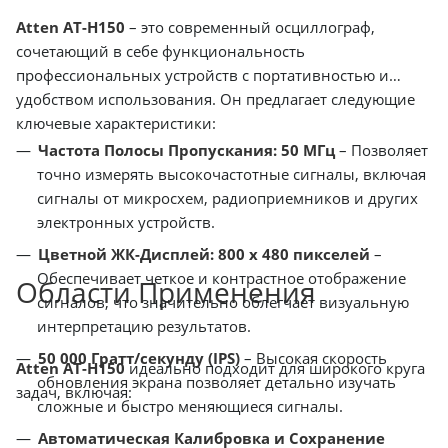
Atten AT-H150
– это современный осциллограф,
сочетающий в себе функциональность
профессиональных устройств с портативностью и
удобством использования. Он предлагает следующие
ключевые характеристики:
Частота Полосы Пропускания: 50 МГц
– Позволяет
точно измерять высокочастотные сигналы, включая
сигналы от микросхем, радиоприемников и других
электронных устройств.
Цветной ЖК-Дисплей: 800 x 480 пикселей
–
Обеспечивает четкое и контрастное отображение
Области Применения
сигналов, что значительно облегчает визуальную
интерпретацию результатов.
50 000 Гратт/секунду (IPS)
– Высокая скорость
Atten AT-H150
идеально подходит для широкого круга
обновления экрана позволяет детально изучать
задач, включая:
сложные и быстро меняющиеся сигналы.
Автоматическая Калибровка и Сохранение