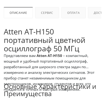
ОПИСАНИЕ
СЕРВИС
ОПЛАТА
ДОСТА
Atten AT-H150
портативный цветной
осциллограф 50 МГц
Представляем вам
Atten AT-H150
– компактный,
мощный и удобный портативный осциллограф,
разработанный для широкого спектра задач по
измерению и анализу электрических сигналов. Этот
прибор станет незаменимым помощником для
электронщиков, инженеров, студентов и всех, кто
Основные Характеристики и
нуждается в точных и быстрых измерениях.
Преимущества