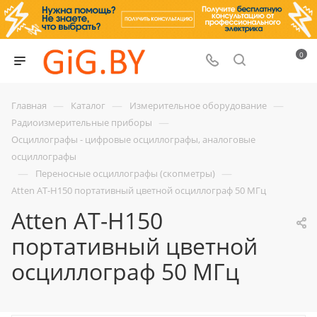
0
—
—
—
Главная
Каталог
Измерительное оборудование
—
Радиоизмерительные приборы
Осциллографы - цифровые осциллографы, аналоговые
осциллографы
—
—
Переносные осциллографы (скопметры)
Atten AT-H150 портативный цветной осциллограф 50 МГц
Atten AT-H150
портативный цветной
осциллограф 50 МГц