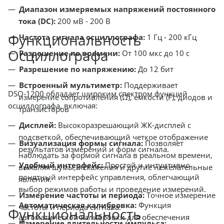
Диапазон измеряемых напряжений постоянного
тока (DC):
200 мВ - 200 В
Функциональность
Частота сигнала осциллографа:
1 Гц - 200 кГц
Осциллографа
Разрешение по времени:
От 100 мкс до 10 с
Разрешение по напряжению:
До 12 бит
Встроенный мультиметр:
Поддерживает
DSO-1200 обладает широким спектром функций
измерение сопротивления (Ω), емкости (F), диодов и
осциллографа, включая:
транзисторов
Дисплей:
Высокоразрешающий ЖК-дисплей с
подсветкой, обеспечивающий четкое отображение
Визуализация формы сигнала:
Позволяет
результатов измерений и форм сигнала.
наблюдать за формой сигнала в реальном времени,
Удобный интерфейс:
Простой и интуитивно
выявляя шумы, искажения и другие нежелательные
понятный интерфейс управления, облегчающий
явления.
выбор режимов работы и проведение измерений.
Измерение частоты и периода:
Точное измерение
Автоматическая калибровка:
Функция
частоты и периода сигнала.
Функциональность
автоматической калибровки для обеспечения
Измерение длительности импульса: