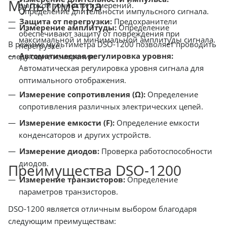
Мультиметра
высокой точности измерений.
Определение длительности импульсного сигнала.
Защита от перегрузки:
Предохранители
Измерение амплитуды:
Определение
обеспечивают защиту от повреждения при
максимальной и минимальной амплитуды сигнала.
В режиме мультиметра DSO-1200 позволяет проводить
перегрузке.
Автоматическая регулировка уровня:
следующие измерения:
Автоматическая регулировка уровня сигнала для
оптимального отображения.
Измерение сопротивления (Ω):
Определение
сопротивления различных электрических цепей.
Измерение емкости (F):
Определение емкости
конденсаторов и других устройств.
Измерение диодов:
Проверка работоспособности
диодов.
Преимущества DSO-1200
Измерение транзисторов:
Определение
параметров транзисторов.
DSO-1200 является отличным выбором благодаря
следующим преимуществам: