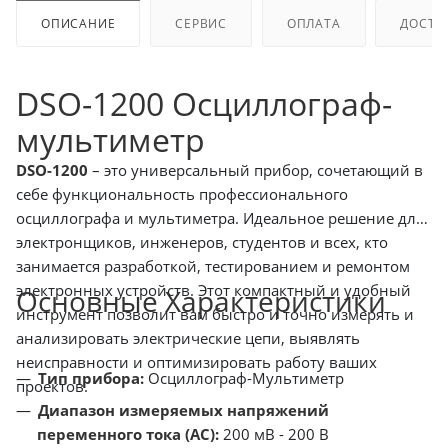
ОПИСАНИЕ
СЕРВИС
ОПЛАТА
ДОСТА
DSO-1200 Осциллограф-
мультиметр
DSO-1200
– это универсальный прибор, сочетающий в
себе функциональность профессионального
осциллографа и мультиметра. Идеальное решение для
электронщиков, инженеров, студентов и всех, кто
занимается разработкой, тестированием и ремонтом
электронных устройств. Этот компактный и удобный
Основные Характеристики
инструмент позволит вам быстро и точно измерять и
анализировать электрические цепи, выявлять
неисправности и оптимизировать работу ваших
Тип прибора:
Осциллограф-Мультиметр
проектов.
Диапазон измеряемых напряжений
переменного тока (AC):
200 мВ - 200 В