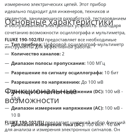
измерению электрических цепей. Этот прибор
идеально подходит для инженеров, техников и
студентов, занимающихся разработкой, тестированием
Основные характеристики
и обслуживанием электронных устройств. Благодаря
сочетанию возможности осциллографа и мультиметра,
FLUKE 190-102/EU
предоставляет все необходимые
Тип прибора:
Цифровой осциллограф-мультиметр
инструменты для эффективной работы.
Количество каналов:
2
Диапазон полосы пропускания:
100 МГц
Разрешение по сигналу осциллографа:
10 бит
Разрешение по напряжению:
До 100 мВ
Функциональные
Диапазон измерения напряжения (DC):
100 мВ -
возможности
10 В
Диапазон измерения напряжения (AC):
100 мВ -
10 В
FLUKE 190-102/EU
предлагает широкий набор функций
Диапазон измерения тока (DC):
100 мкА - 10 мА
для анализа и измерения электронных сигналов. Он