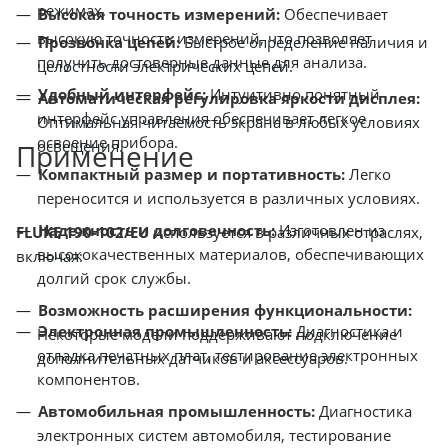
режимах.
Высокая точность измерений:
Обеспечивает
высокую точность измерений, что позволяет
Прозвонка цепей:
Быстрое определение наличия и
получить достоверные данные для анализа.
целостности электрических цепей.
Удобный интерфейс:
Интуитивно понятный
Автоматическая регулировка яркости дисплея:
интерфейс управления обеспечивает легкое
Оптимальная читаемость экрана в любых условиях
освоение прибора.
освещения.
Применение
Компактный размер и портативность:
Легко
переносится и используется в различных условиях.
Надежность и долговечность:
Изготовлен из
FLUKE 190-102/EU
используется в различных отраслях,
высококачественных материалов, обеспечивающих
включая:
долгий срок службы.
Возможность расширения функциональности:
Электронная промышленность:
Диагностика и
Некоторые модели поддерживают подключение
отладка печатных плат, тестирование электронных
дополнительных датчиков и аксессуаров.
компонентов.
Автомобильная промышленность:
Диагностика
электронных систем автомобиля, тестирование