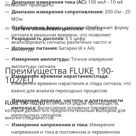
Диапазон измерения тока (AC):
100 мкА - 10 мА
позволяет проводить:
Диапазон измерения сопротивления:
200 Ом - 20
МОм
Отображение формы сигнала:
Отображает форму
Частота обновления дисплея:
1000 Гц
сигнала в реальном времени, что позволяет
Разрядность дисплея:
6.5 цифр
анализировать сигналы различных частот и
Источник питания:
Батареи (4 x AA)
амплитуд.
Измерение амплитуды:
Точное измерение
амплитуды сигнала.
Преимущества FLUKE 190-
Измерение времени нарастания/спада:
102/EU
Измерение времени нарастания и спада сигнала, что
важно для анализа переходных процессов.
Измерение периода, частоты и длительности
FLUKE 190-102/EU
отличается рядом преимуществ,
импульса:
Вычисление основных параметров
которые делают его предпочтительным выбором для
импульсных сигналов.
многих специалистов:
Измерение напряжения и тока:
Измерение
напряжения и тока в постоянном и переменном