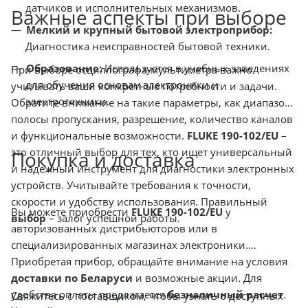
датчиков и исполнительных механизмов.
Важные аспекты при выборе
Мелкий и крупный бытовой электроприбор:
Диагностика неисправностей бытовой техники.
Образование:
Используется в учебных заведениях
При выборе осциллографа-мультиметра важно
для обучения основам электроники и
учитывать ваши конкретные потребности и задачи.
электротехники.
Обратите внимание на такие параметры, как диапазон
полосы пропускания, разрешение, количество каналов
и функциональные возможности.
FLUKE 190-102/EU
–
это отличный выбор для тех, кто ищет универсальный
Покупка и доставка
и надежный инструмент для диагностики электронных
устройств. Учитывайте требования к точности,
скорости и удобству использования. Правильный
Вы можете приобрести
FLUKE 190-102/EU
у
выбор
– залог успешной работы.
авторизованных дистрибьюторов или в
специализированных магазинах электроники.
Приобретая прибор, обращайте внимание на условия
доставки по Беларуси
и возможные акции. Для
удобства оплаты предлагается
безналичный расчет
.
Свяжитесь с поставщиком, чтобы узнать о доступных