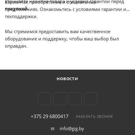
Уточняйте наличие товара и условия гарантии перед
вариантах приобретения и специальных
покупкой
.
предложениях. Ознакомьтесь с условиями гарантии и
техподдержки.
Мы стремимся предоставить вам качественное
оборудование и поддержку, чтобы ваш выбор был
оправдан.
НОВОСТИ
+375 29 6800417
ЗАКАЗАТЬ ЗВОНОК
info@gig.by