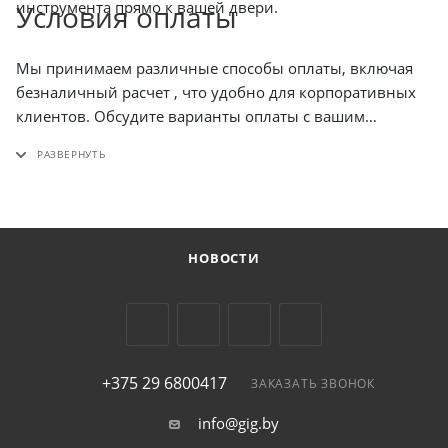
инструмента прямо к вашей двери.
Условия оплаты
Мы принимаем различные способы оплаты, включая
безналичный расчет , что удобно для корпоративных
клиентов. Обсудите варианты оплаты с вашим
поставщиком.
Выбор
подходящего инструмента для
ваших задач – ключевой фактор успеха. Тщательно
изучите характеристики и возможности FLUKE 190-
204/EU, чтобы убедиться, что он соответствует вашим
потребностям. Не упустите возможность приобрести
НОВОСТИ
этот мощный и универсальный инструмент!
+375 29 6800417
ЗАКАЗАТЬ ЗВОНОК
info@gig.by