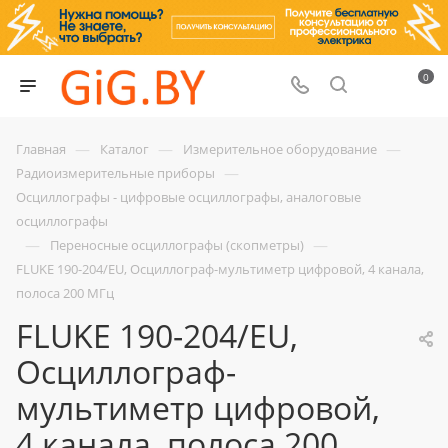
0
—
—
—
Главная
Каталог
Измерительное оборудование
—
Радиоизмерительные приборы
Осциллографы - цифровые осциллографы, аналоговые
осциллографы
—
—
Переносные осциллографы (скопметры)
FLUKE 190-204/EU, Осциллограф-мультиметр цифровой, 4 канала,
полоса 200 МГц
FLUKE 190-204/EU,
Осциллограф-
мультиметр цифровой,
4 канала, полоса 200