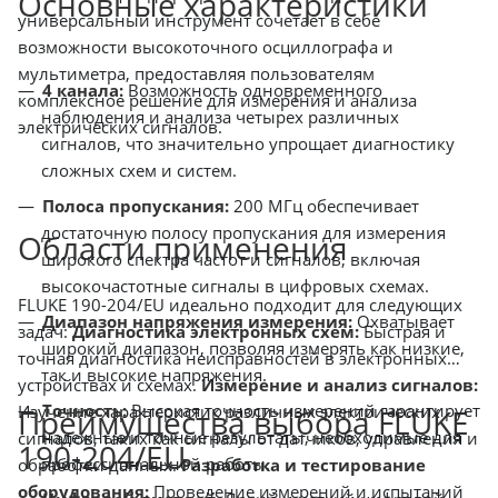
Основные характеристики
универсальный инструмент сочетает в себе
возможности высокоточного осциллографа и
мультиметра, предоставляя пользователям
4 канала:
Возможность одновременного
комплексное решение для измерения и анализа
наблюдения и анализа четырех различных
электрических сигналов.
сигналов, что значительно упрощает диагностику
сложных схем и систем.
Полоса пропускания:
200 МГц обеспечивает
достаточную полосу пропускания для измерения
Области применения
широкого спектра частот и сигналов, включая
высокочастотные сигналы в цифровых схемах.
FLUKE 190-204/EU идеально подходит для следующих
Диапазон напряжения измерения:
Охватывает
задач:
Диагностика электронных схем:
Быстрая и
широкий диапазон, позволяя измерять как низкие,
точная диагностика неисправностей в электронных
так и высокие напряжения.
устройствах и схемах.
Измерение и анализ сигналов:
Точность:
Высокая точность измерений гарантирует
Изучение характеристик различных электрических
Преимущества выбора FLUKE
надежные и точные результаты, необходимые для
сигналов, таких как сигналы от датчиков, управления и
190-204/EU
профессиональной работы.
обработки данных.
Разработка и тестирование
оборудования:
Проведение измерений и испытаний