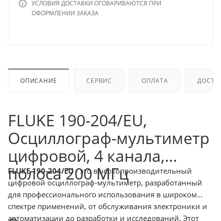
УСЛОВИЯ ДОСТАВКИ ОГОВАРИВАЮТСЯ ПРИ
ОФОРМЛЕНИИ ЗАКАЗА
ОПИСАНИЕ
СЕРВИС
ОПЛАТА
ДОСТА
FLUKE 190-204/EU,
Осциллограф-мультиметр
цифровой, 4 канала,
полоса 200 МГц
FLUKE 190-204/EU
- это высокопроизводительный
цифровой осциллограф-мультиметр, разработанный
для профессионального использования в широком
спектре применений, от обслуживания электроники и
автоматизации до разработки и исследований. Этот