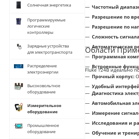
Солнечная энергетика
Частотный диапаз
Разрешение по вр
Программируемые
логические
Разрешение по на
контроллеры
Сложность сигнала
Зарядные устройства
Автоматическая ре
Области Прим
для электротранспорта
Программная комп
Распределение
Встроенные функц
Fluke 124B идеально п
электроэнергии
Прочный корпус:
О
Высоковольтное
Удобный интерфей
оборудование
Диагностика элект
Автомобильная эл
Измерительное
оборудование
Измерение сигнал
Исследования и ра
Промышленное
оборудование
Обучение и трени