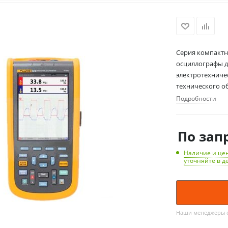
Серия компактн
осциллографы д
электротехниче
технического о
Подробности
По зап
Наличие и цен
уточняйте в д
Наши менеджеры об