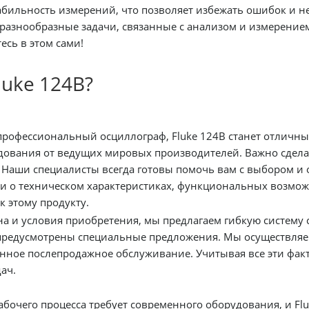
абильность измерений, что позволяет избежать ошибок и 
разнообразные задачи, связанные с анализом и измерением
есь в этом сами!
luke 124B?
от ведущих мировых производителей. Важно сделать правильный выбор оборудо
 Наши специалисты всегда готовы помочь вам с выбором и 
 о техническом характеристиках, функциональных возможн
 этому продукту.
специальные предложения. Мы осуществляем доставку по Беларуси в кратчайшие сроки. Также,
нное послепродажное обслуживание. Учитывая все эти факто
ач.
бочего процесса требует современного оборудования, и Fl