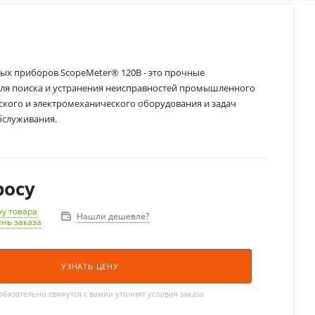
ых приборов ScopeMeter® 120B - это прочные
ля поиска и устранения неисправностей промышленного
ского и электромеханического оборудования и задач
бслуживания.
росу
у товара
Нашли дешевле?
ень заказа
УЗНАТЬ ЦЕНУ
язательно свяжутся с вамии уточнят условия заказа