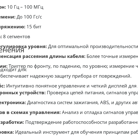
он:
10 Гц – 100 МГц
емени:
До 100 Гс/с
пряжению:
15 бит
:
8 сегментов
гулировка уровня:
Для оптимальной производительности
енения
енсация рассеяния длины кабеля:
Более точные измерен
ии:
Триггер по фронту, по падению, по уровню; измерение 
одходит для:
беспечивает надежную защиту прибора от повреждений.
с:
Интуитивно понятное управление и четкий дисплей для 
ронных устройств:
Проверка цепей питания, сигналов упр
ектроника:
Диагностика систем зажигания, ABS, и других а
ов в схемах управления:
Анализ и отладка сигналов упра
зработки:
Подтверждение работоспособности разработанн
ровка:
Идеальный инструмент для обучения принципам раб