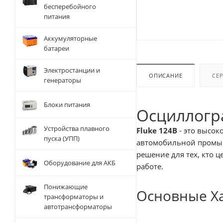
бесперебойного
питания
Аккумуляторные
батареи
Электростанции и
ОПИСАНИЕ
СЕ
генераторы
Блоки питания
Осциллогра
Устройства плавного
Fluke 124B
- это высок
пуска (УПП)
автомобильной промышл
решение для тех, кто 
Оборудование для АКБ
работе.
Понижающие
Основные Х
трансформаторы и
автотрансформаторы