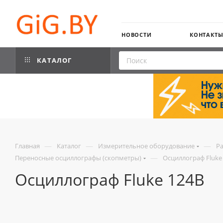
НОВОСТИ
КОНТАКТ
КАТАЛОГ
—
—
—
Главная
Каталог
Измерительное оборудование
Р
—
Переносные осциллографы (скопметры)
Осциллограф Fluke
Осциллограф Fluke 124B