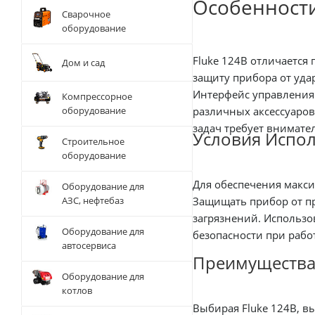
Особенност
Сварочное
оборудование
Fluke 124B отличается
Дом и сад
защиту прибора от уда
Интерфейс управления
Компрессорное
различных аксессуаро
оборудование
задач требует внимате
Условия Испо
Строительное
оборудование
Для обеспечения макси
Оборудование для
Защищать прибор от пр
АЗС, нефтебаз
загрязнений. Использ
Оборудование для
безопасности при рабо
автосервиса
Преимущества 
Оборудование для
котлов
Выбирая Fluke 124B, в