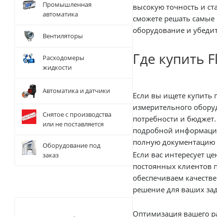
Промышленная
высокую точность и ст
автоматика
сможете решать самые 
оборудование и убедит
Вентиляторы
Где купить F
Расходомеры
жидкости
Автоматика и датчики
Если вы ищете купить профессиональный осциллограф, Fluke 124B станет отличным выбором. Мы предлагаем широкий ассортимент
измерительного оборудования 
Снятое с производства
потребности и бюджет.
или не поставляется
подробной информации
полную документацию к
Оборудование под
Если вас интересует цена и условия приобретения, мы предлагаем гибкую систему скидок и удобный безналичный расчет . Для наших
заказ
постоянных клиентов предусмотрены 
обеспечиваем качестве
решение для ваших зад
Оптимизация вашего ра