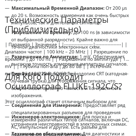
Максимальный Временной Диапазон:
От 200 µs
до 20 s. Возможность измерения как очень быстрых
Технические Параметры
импульсов, так и длительных сигналов.
(Приблизительно)
Разрешение по Времену:
До 100 ns (в зависимости
от выбранной разрядности). Крайне важно для
| Параметр | Значение | |-------------------|-----------------| |
точной диагностики электронных схем.
Диапазон частот | 100 kHz – 20 MHz | | Разрешение по
Разрешение по Амплитуде:
1 mV. Обеспечивает
времени | до 100 ns | | Разрешение по амплитуде | 1
высокую точность измерения амплитуды сигналов.
mV | | Глубина поп-апа | до 80 dB | | Источник
питания | 110/220 В, 50/60 Гц |
Тип Экрана:
Использует технологию CRT (катодная-
Для Кого Подходит
лучевая трубка) для отображения сигнала, что
Осциллограф FLUKE-192C/S?
обеспечивает высокую четкость и контрастность
изображения.
Этот осциллограф станет отличным выбором для:
Соединения для Измерений:
Предоставляет ряд
специализированных разъемов для проведения
Инженеров-электронщиков:
Для поиска и
измерений различных типов сигналов, включая DC,
устранения неисправностей в электронных схемах.
AC, импульсные и другие. Есть разъем для
Техников по обслуживанию:
Для диагностики и
подключения внешней антенны.