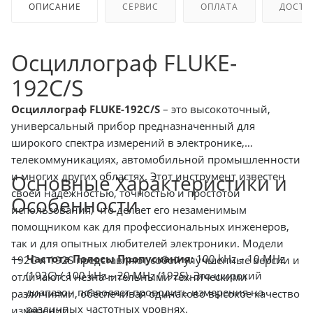
ОПИСАНИЕ
СЕРВИС
ОПЛАТА
ДОСТА
Осциллограф FLUKE-
192C/S
Осциллограф FLUKE-192C/S
– это высокоточный,
универсальный прибор предназначенный для
широкого спектра измерений в электронике,
телекоммуникациях, автомобильной промышленности
и многих других областях. Этот инструмент известен
Основные Характеристики и
своей надежностью, точностью и простотой
Особенности
использования, что делает его незаменимым
помощником как для профессиональных инженеров,
так и для опытных любителей электроники. Модели
Частота Полосы Пропускания:
100 kHz – 10 MHz
192C и 192S представляют собой улучшенные версии и
(192C) / 100 kHz – 20 MHz (192S). Это широкий
отличаются незначительными техническими
диапазон позволяет проводить измерения на
различиями, обеспечивая одинаково высокое качество
различных частотных уровнях.
измерений.