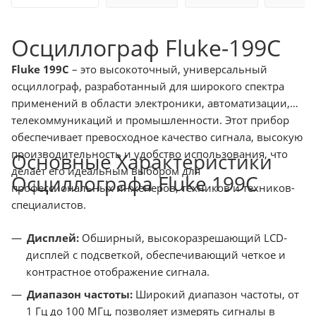
Осциллограф Fluke-199С
Fluke 199C
– это высокоточный, универсальный
осциллограф, разработанный для широкого спектра
применений в области электроники, автоматизации,
телекоммуникаций и промышленности. Этот прибор
обеспечивает превосходное качество сигнала, высокую
производительность и удобство использования, что
Основные Характеристики
делает его идеальным выбором для
Осциллографа Fluke 199C
профессиональных инженеров, техников и техников-
специалистов.
Дисплей:
Обширный, высокоразрешающий LCD-
дисплей с подсветкой, обеспечивающий четкое и
контрастное отображение сигнала.
Диапазон частоты:
Широкий диапазон частоты, от
1 Гц до 100 МГц, позволяет измерять сигналы в