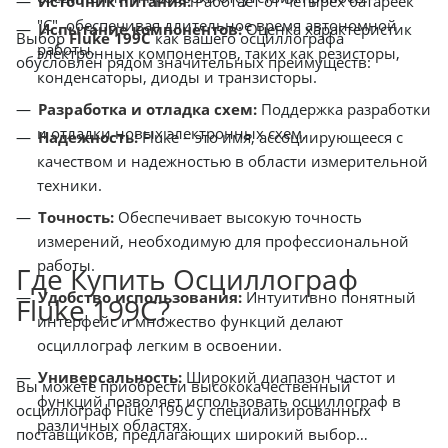
Источник питания:
Работает от четырех батареек
"C", обеспечивая длительное время автономной
Испытание компонентов:
Оценка характеристик
Выбор
Fluke 199C
как вашего осциллографа
работы.
электронных компонентов, таких как резисторы,
обусловлен рядом значительных преимуществ:
конденсаторы, диоды и транзисторы.
Разработка и отладка схем:
Поддержка разработки
и отладки новых электронных схем.
Надежность:
Fluke – это имя, ассоциирующееся с
качеством и надежностью в области измерительной
техники.
Точность:
Обеспечивает высокую точность
измерений, необходимую для профессиональной
работы.
Где Купить Осциллограф
Удобство использования:
Интуитивно понятный
Fluke 199C?
интерфейс и множество функций делают
осциллограф легким в освоении.
Универсальность:
Широкий диапазон частот и
Вы можете приобрести высококачественный
функций позволяет использовать осциллограф в
осциллограф Fluke 199C у специализированных
различных областях.
поставщиков, предлагающих широкий выбор