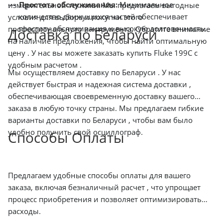
Простота обслуживания:
Минимальное
измерительной техники. Мы предлагаем выгодные
количество движущихся частей обеспечивает
условия для выбора и покупки этого
простоту обслуживания и высокую долговечность.
профессионального инструмента. Обратите внимание
Доставка по Беларуси
на наличие предложения, чтобы найти оптимальную
цену . У нас вы можете заказать купить Fluke 199C с
удобным расчетом .
Мы осуществляем доставку по Беларуси . У нас
действует быстрая и надежная система доставки ,
обеспечивающая своевременную доставку вашего
заказа в любую точку страны. Мы предлагаем гибкие
варианты доставки по Беларуси , чтобы вам было
удобно получить свой осциллограф.
Способы Оплаты
Предлагаем удобные способы оплаты для вашего
заказа, включая безналичный расчет , что упрощает
процесс приобретения и позволяет оптимизировать
расходы.