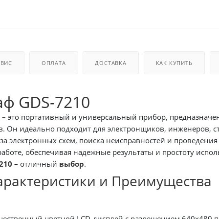
РВИС
ОПЛАТА
ДОСТАВКА
КАК КУПИТЬ
аф GDS-7210
– это портативный и универсальный прибор, предназначе
в. Он идеально подходит для электронщиков, инженеров, ст
за электронных схем, поиска неисправностей и проведения
боте, обеспечивая надежные результаты и простоту испол
210
– отличный
выбор
.
арактеристики и Преимущества
ественный цветной LCD-дисплей с разрешением 640x480 пи