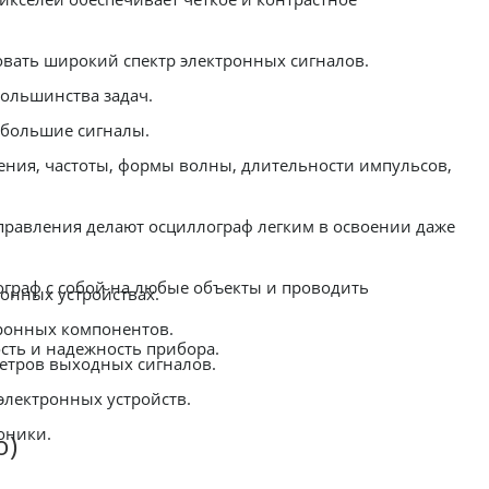
овать широкий спектр электронных сигналов.
большинства задач.
небольшие сигналы.
ния, частоты, формы волны, длительности импульсов,
равления делают осциллограф легким в освоении даже
граф с собой на любые объекты и проводить
онных устройствах.
ронных компонентов.
сть и надежность прибора.
етров выходных сигналов.
электронных устройств.
оники.
о)