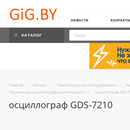
НОВОСТИ
КОНТАКТ
КАТАЛОГ
—
—
—
Главная
Каталог
Измерительное оборудование
Р
—
Переносные осциллографы (скопметры)
осциллограф GDS-7
осциллограф GDS-7210