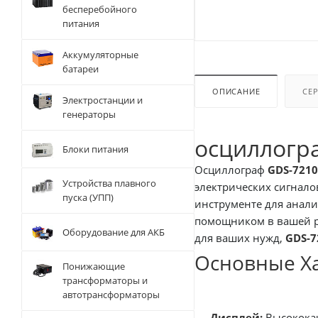
бесперебойного
питания
Аккумуляторные
батареи
ОПИСАНИЕ
СЕ
Электростанции и
генераторы
осциллогр
Блоки питания
Осциллограф
GDS-7210
Устройства плавного
электрических сигнало
пуска (УПП)
инструменте для анали
помощником в вашей ра
Оборудование для АКБ
для ваших нужд,
GDS-7
Основные Х
Понижающие
трансформаторы и
автотрансформаторы
Дисплей:
Высококач