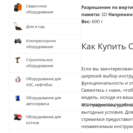
Сварочное
Разрешение по верти
оборудование
памяти:
SD
Напряжен
Вес:
600 г
Дом и сад
Компрессорное
Как Купить 
оборудование
Строительное
оборудование
Если вы заинтересован
широкий выбор инстру
Оборудование для
функциональность и о
АЗС, нефтебаз
Свяжитесь с нами, что
модель, исходя из ва
Оборудование для
автосервиса
оптимального решения
Мы предлагаем удобны
выгодные условия. Дл
Оборудование для
стремимся предоставит
котлов
незаменимым инструме