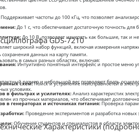
ов.
Поддерживает частоты до 100 кГц, что позволяет анализир
емени:
До 1 с, что обеспечивает достаточную точность для 
плитуде:
До 10 В, позволяет измерять как большие, так и 
сциллографа GDS-7210
вляет широкий набор функций, включая измерения напряже
ь сохранения данных на карту памяти.
зовать в самых разных областях, включая:
вания:
Интуитивно понятный интерфейс и простое меню уп
пактный размер и небольшой вес позволяют брать осцилло
ронных схем:
Поиск и устранение неисправностей в электр
ных условиях.
в в фильтрах и усилителях:
Анализ характеристик элект
влен из прочных материалов, что обеспечивает долговечно
в в генераторах и источниках питания:
Проверка парам
зработки:
Проведение экспериментов и разработка новых 
цели:
Обучение студентов и специалистов в области электр
ехнические Характеристики (подробн