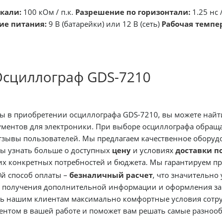
кали:
100 кОм / п.к.
Разрешение по горизонтали:
1.25 нс 
ие питания:
9 В (батарейки) или 12 В (сеть)
Рабочая темпе
Осциллограф GDS-7210
ы в приобретении осциллографа GDS-7210, вы можете найт
ментов для электроники. При выборе осциллографа обраща
тзывы пользователей. Мы предлагаем качественное оборуд
бы узнать больше о доступных
цену
и условиях
доставки п
ших конкретных потребностей и бюджета. Мы гарантируем 
.
й способ оплаты –
безналичный расчет
, что значительно
я получения дополнительной информации и оформления зак
ь нашим клиентам максимально комфортные условия сотруд
нтом в вашей работе и поможет вам решать самые разнооб