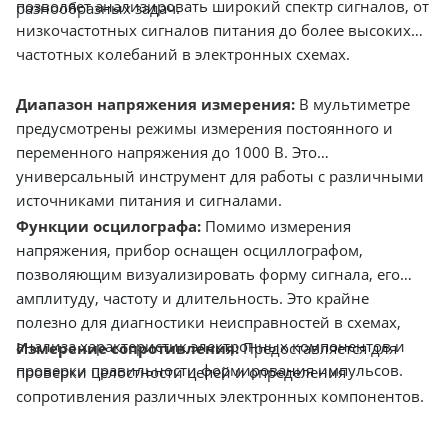
позволяет анализировать широкий спектр сигналов, от
разнообразных задач.
низкочастотных сигналов питания до более высоких
частотных колебаний в электронных схемах.
Диапазон напряжения измерения:
В мультиметре
предусмотрены режимы измерения постоянного и
переменного напряжения до 1000 В. Это
универсальный инструмент для работы с различными
источниками питания и сигналами.
Функции осцилографа:
Помимо измерения
напряжения, прибор оснащен осциллографом,
позволяющим визуализировать форму сигнала, его
амплитуду, частоту и длительность. Это крайне
полезно для диагностики неисправностей в схемах,
анализа характеристик электронных компонентов и
Измерение сопротивления:
Предоставляется для
проверки правильности формирования импульсов.
проверки целостности цепей и определения
сопротивления различных электронных компонентов.