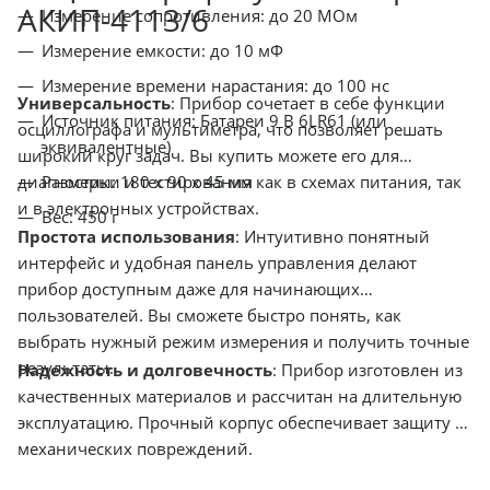
АКИП-4113/6
Измерение сопротивления: до 20 МОм
Измерение емкости: до 10 мФ
Измерение времени нарастания: до 100 нс
Универсальность
: Прибор сочетает в себе функции
Источник питания: Батареи 9 В 6LR61 (или
осциллографа и мультиметра, что позволяет решать
эквивалентные)
широкий круг задач. Вы купить можете его для
диагностики и тестирования как в схемах питания, так
Размеры: 180 x 90 x 45 мм
и в электронных устройствах.
Вес: 450 г
Простота использования
: Интуитивно понятный
интерфейс и удобная панель управления делают
прибор доступным даже для начинающих
пользователей. Вы сможете быстро понять, как
выбрать нужный режим измерения и получить точные
результаты.
Надежность и долговечность
: Прибор изготовлен из
качественных материалов и рассчитан на длительную
эксплуатацию. Прочный корпус обеспечивает защиту от
механических повреждений.