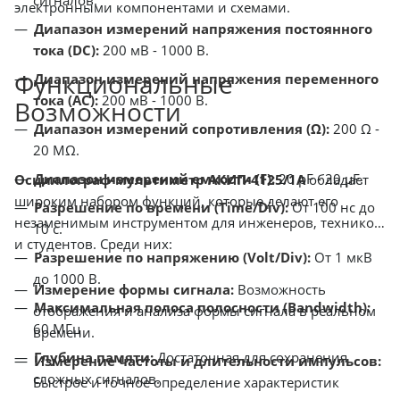
сигналов.
электронными компонентами и схемами.
Диапазон измерений напряжения постоянного
тока (DC):
200 мВ - 1000 В.
Функциональные
Диапазон измерений напряжения переменного
тока (AC):
200 мВ - 1000 В.
Возможности
Диапазон измерений сопротивления (Ω):
200 Ω -
20 MΩ.
Диапазон измерений емкости (F):
20 pF - 20 µF.
Осциллограф-мультиметр АКИП-4125/1А
обладает
широким набором функций, которые делают его
Разрешение по времени (Time/Div):
От 100 нс до
незаменимым инструментом для инженеров, техников
10 с.
и студентов. Среди них:
Разрешение по напряжению (Volt/Div):
От 1 мкВ
до 1000 В.
Измерение формы сигнала:
Возможность
Максимальная полоса полосности (Bandwidth):
отображения и анализа формы сигнала в реальном
60 МГц
времени.
Глубина памяти:
Достаточная для сохранения
Измерение частоты и длительности импульсов:
сложных сигналов.
Быстрое и точное определение характеристик