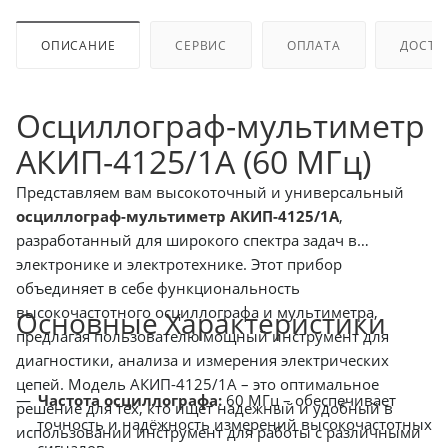
ОПИСАНИЕ
СЕРВИС
ОПЛАТА
ДОСТА
Осциллограф-мультиметр
АКИП-4125/1А (60 МГц)
Представляем вам высокоточный и универсальный
осциллограф-мультиметр АКИП-4125/1А
,
разработанный для широкого спектра задач в
электронике и электротехнике. Этот прибор
объединяет в себе функциональность
высокочастотного осциллографа и мультиметра,
Основные Характеристики
предлагая пользователю мощный инструмент для
диагностики, анализа и измерения электрических
цепей. Модель АКИП-4125/1А – это оптимальное
Частота осциллографа:
60 МГц – обеспечивает
решение для тех, кто ищет надежный и удобный в
точность и надёжность измерений высокочастотных
использовании инструмент для работы с различными