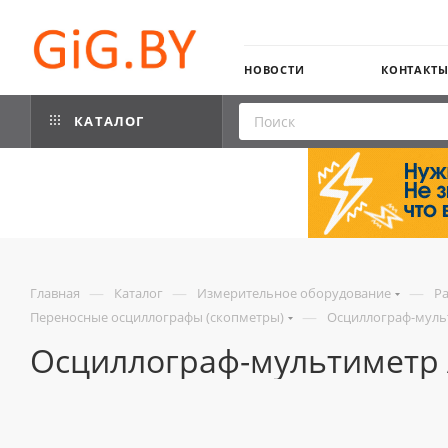
НОВОСТИ
КОНТАКТ
КАТАЛОГ
—
—
—
Главная
Каталог
Измерительное оборудование
Р
—
Переносные осциллографы (скопметры)
Осциллограф-мульт
Осциллограф-мультиметр 