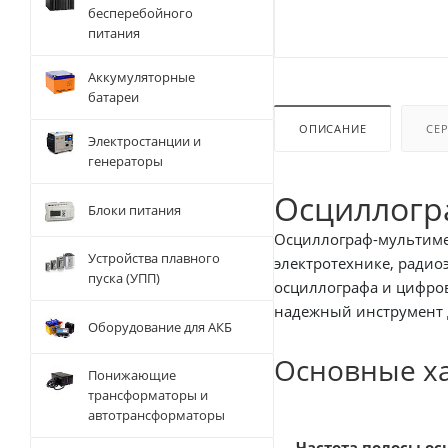
бесперебойного
питания
Аккумуляторные
батареи
ОПИСАНИЕ
СЕ
Электростанции и
генераторы
Осциллогр
Блоки питания
Осциллограф-мультимет
Устройства плавного
электротехнике, радио
пуска (УПП)
осциллографа и цифров
надежный инструмент д
Оборудование для АКБ
Основные х
Понижающие
трансформаторы и
автотрансформаторы
Частота полосы ос