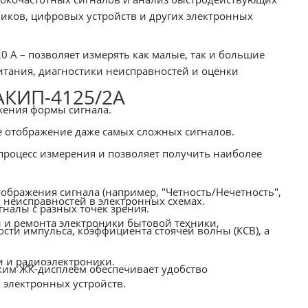
иков, цифровых устройств и других электронных
20 А – позволяет измерять как малые, так и большие
итания, диагностики неисправностей и оценки
АКИП-4125/2А
ражения формы сигнала.
ое отображение даже самых сложных сигналов.
процесс измерения и позволяет получить наиболее
бражения сигнала (например, "Четность/Нечетность",
 неисправностей в электронных схемах.
гналы с разных точек зрения.
 и ремонта электроники бытовой техники,
сти импульса, коэффициента стоячей волны (КСВ), а
и и радиоэлектроники.
ким ЖК-дисплеем обеспечивает удобство
 электронных устройств.