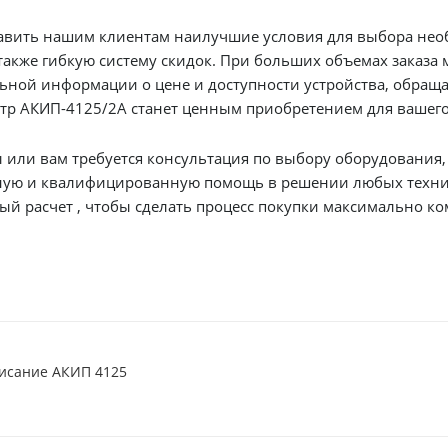
нтам наилучшие условия для выбора необходимого оборудования. Мы предлагаем
также гибкую систему скидок. При больших объемах заказа
тва, обращайтесь к нашим поставщикам. Мы уверены, что этот
тр АКИП-4125/2А станет ценным приобретением для вашег
ьтация по выбору оборудования, наши специалисты всегда готовы вам помочь. Мы
ную и квалифицированную помощь в решении любых техни
безопасный безналичный расчет , чтобы сделать процесс покупки макси
исание АКИП 4125