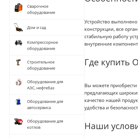
Сварочное
оборудование
Устройство выполнено
Дом и сад
конструкции, все орга
стабильную работу уст
Компрессорное
внутренние компонент
оборудование
Где купить 
Строительное
оборудование
Оборудование для
Вы можете приобрести этот мощный и унив
АЗС, нефтебаз
предлагающих широкий
качество нашей продукции. Мы осуществляем доставку по Белару
Оборудование для
удобства и безопаснос
автосервиса
Оборудование для
Наши услов
котлов