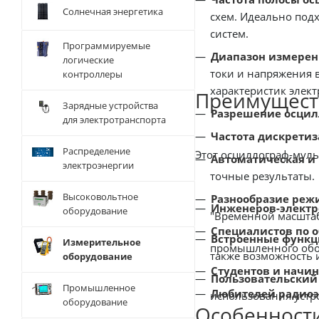
Солнечная энергетика
схем. Идеально под
систем.
Программируемые
Диапазон измерен
логические
токи и напряжения 
контроллеры
характеристик элек
Преимущест
Зарядные устройства
Разрешение осцил
для электротранспорта
Частота дискрети
Распределение
Этот осциллограф-мул
Автоматическая и 
электроэнергии
точные результаты.
Высоковольтное
Разнообразие реж
Инженеров-электр
оборудование
"Временной масштаб"
Специалистов по 
Встроенные функц
Измерительное
промышленного обор
также возможность 
оборудование
Студентов и начи
Пользовательский
Промышленное
Любителей радиоэ
использования устр
оборудование
Особенности