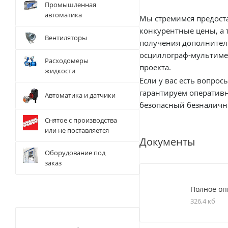
Промышленная
автоматика
Мы стремимся предоставить нашим клие
конкурентные цены, а 
Вентиляторы
получения дополнительной информации о цене и доступности устройс
осциллограф-мультиме
Расходомеры
проекта.
жидкости
Если у вас есть вопросы или вам требуется консул
гарантируем оператив
Автоматика и датчики
Снятое с производства
или не поставляется
Документы
Оборудование под
заказ
Полное оп
326,4 кб