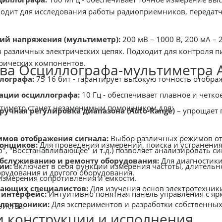
ходит для исследования работы радиоприемников, передатч
ий напряжения (мультиметр):
200 мВ – 1000 В, 200 мА – 
в различных электрических цепях. Подходит для контроля п
трических компонентов.
ва Осциллографа-мультиметра 
лографа:
75 16 бит - гарантирует высокую точность отоб
зации осциллографа:
10 Гц - обеспечивает плавное и четк
ьтиметр станет незаменимым помощником для:
ручная регулировка диапазона (Auto-Range)
– упрощает 
имов отображения сигнала:
Выбор различных режимов ото
онщиков:
Для проведения измерений, поиска и устранения
, "Восстанавливающее" и т.д.) позволяет анализировать си
обслуживанию и ремонту оборудования:
Для диагностики
ии:
Включает в себя функции измерения частоты, длительно
удования и другого оборудования.
измерения сопротивления и емкости.
нающих специалистов:
Для изучения основ электротехник
 интерфейс:
Интуитивно понятная панель управления с яр
лектроники:
Для экспериментов и разработки собственных
ойства.
 конструкции и исполнения