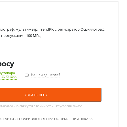
лограф, мультиметр, TrendPlot, регистратор Осциллограф:
а пропускания: 100 МГц
росу
у товара
Нашли дешевле?
ень заказа
УЗНАТЬ ЦЕНУ
язательно свяжутся с вамии уточнят условия заказа
ОСТАВКИ ОГОВАРИВАЮТСЯ ПРИ ОФОРМЛЕНИИ ЗАКАЗА