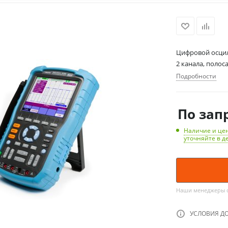
Цифровой осцил
2 канала, полос
Подробности
По зап
Наличие и цен
уточняйте в д
Наши менеджеры об
УСЛОВИЯ Д