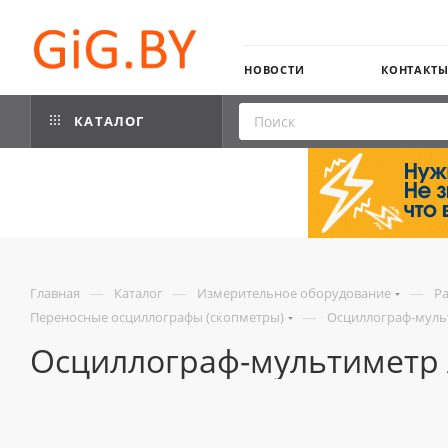
НОВОСТИ
КОНТАКТ
КАТАЛОГ
—
—
—
Главная
Каталог
Измерительное оборудование
Р
—
Переносные осциллографы (скопметры)
Осциллограф-мульт
Осциллограф-мультиметр 