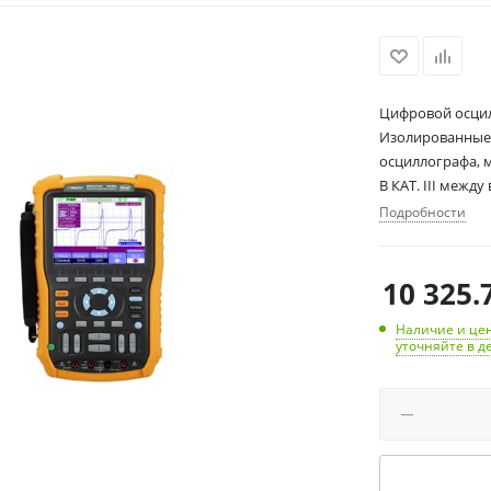
Цифровой осцил
Изолированные вх
осциллографа, м
В КАТ. III межд
Подробности
10 325.
Наличие и цен
уточняйте в д