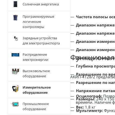
Солнечная энергетика
Частота полосы ос
Программируемые
логические
Диапазон напряже
контроллеры
Диапазон напряже
Зарядные устройства
Диапазон измерени
для электротранспорта
Диапазон измерен
Распределение
Функционал
Диапазон измерен
электроэнергии
Глубина просмотр
Высоковольтное
Разрешение по вр
оборудование
АКИП-4128/2 предлагае
Разрешение по на
Измерительное
Напряжение питан
оборудование
Осцилограф:
Позвол
Размеры:
240 x 150
времени. Наличие ф
Промышленное
Вес:
1.8 кг
оборудование
Мультиметр:
Функ