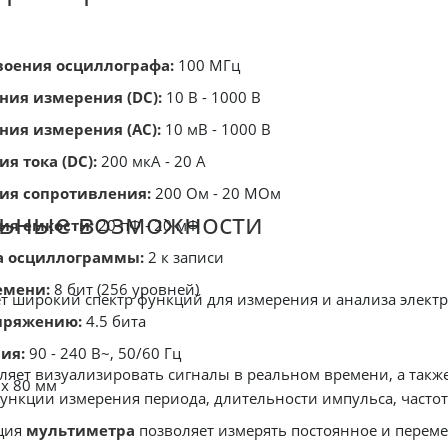
воения осциллографа:
100 МГц
ния измерения (DC):
10 В - 1000 В
ния измерения (AC):
10 мВ - 1000 В
я тока (DC):
200 мкА - 20 А
ия сопротивления:
200 Ом - 20 МОм
ьные возможности
ия емкости:
20 пФ - 20 мФ
а осциллограммы:
2 к записи
емени:
8 бит (256 уровней)
т широкий спектр функций для измерения и анализа электри
пряжению:
4.5 бита
ия:
90 - 240 В~, 50/60 Гц
яет визуализировать сигналы в реальном времени, а такж
 x 80 мм
ункции измерения периода, длительности импульса, частот
ция
мультиметра
позволяет измерять постоянное и перем