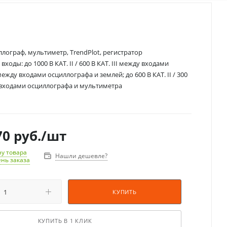
лограф, мультиметр, TrendPlot, регистратор
оды: до 1000 В КАТ. II / 600 В КАТ. III между входами
ежду входами осциллографа и землей; до 600 В КАТ. II / 300
у входами осциллографа и мультиметра
70
руб.
/шт
у товара
Нашли дешевле?
ень заказа
КУПИТЬ
КУПИТЬ В 1 КЛИК