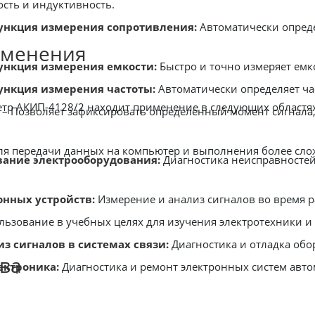
ость и индуктивность.
ункция измерения сопротивления:
Автоматически опреде
именения
ункция измерения емкости:
Быстро и точно измеряет емк
ункция измерения частоты:
Автоматически определяет ча
тр АКИП-4128/2 находит применение в следующих областях
– Позволяет зафиксировать определенный момент сигнала
ля передачи данных на компьютер и выполнения более сло
вание электрооборудования:
Диагностика неисправностей
онных устройств:
Измерение и анализ сигналов во время р
ьзование в учебных целях для изучения электротехники и
з сигналов в системах связи:
Диагностика и отладка об
ва
ектроника:
Диагностика и ремонт электронных систем авто