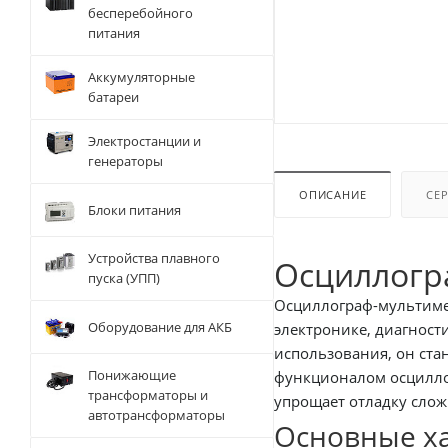
бесперебойного
питания
Аккумуляторные
батареи
Электростанции и
генераторы
ОПИСАНИЕ
СЕ
Блоки питания
Устройства плавного
пуска (УПП)
Осциллограф-мультиме
Оборудование для АКБ
электронике, диагност
использования, он ста
Понижающие
функционалом осциллог
трансформаторы и
упрощает отладку слож
автотрансформаторы
Основные х