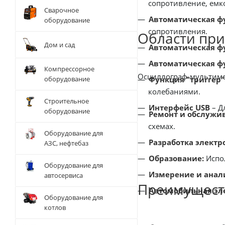
сопротивление, емк
Сварочное
Автоматическая ф
оборудование
сопротивления.
Области пр
Дом и сад
Автоматическая ф
Автоматическая ф
Компрессорное
Осциллограф-мультиме
Функция "триггер"
оборудование
колебаниями.
Строительное
Интерфейс USB
– Д
оборудование
Ремонт и обслужи
схемах.
Оборудование для
Разработка электр
АЗС, нефтебаз
Образование:
Испол
Оборудование для
Измерение и анали
автосервиса
Преимущест
Автомобильная эл
Оборудование для
котлов