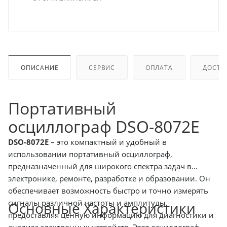
ОПИСАНИЕ
СЕРВИС
ОПЛАТА
ДОСТА
Портативный
осциллограф DSO-8072E
DSO-8072E
– это компактный и удобный в
использовании портативный осциллограф,
предназначенный для широкого спектра задач в
электронике, ремонте, разработке и образовании. Он
обеспечивает возможность быстро и точно измерять
сигналы различной частоты и амплитуды,
Основные Характеристики
предоставляя ценную информацию для диагностики и