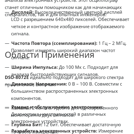
анализа электронных устройств. Этот осциллограф
станет отличным помощником как для начинающих
Дисплей:
Высококачественный цветной дисплей
специалистов, так и для опытных инженеров.
LCD с разрешением 640x480 пикселей. Обеспечивает
четкое и контрастное изображение отображаемого
сигнала.
Частота Повтора (ссемплирования):
1 Гц – 2 МГц.
Позволяет измерять широкий диапазон частот
Области Применения
сигнала.
Ширина Импульса:
До 100 Мк с. Подходит для
анализа быстродействующих сигналов.
DSO-8072E
идеально подходит для широкого спектра
Диапазон Напряжения:
0 В – 100 В. Совместим с
применений, включая:
большинством распространенных электронных
компонентов.
Ремонт и обслуживание электроники:
Каналы:
2 канала. Удобно для одновременного
Диагностика неисправностей в различных
мониторинга двух сигналов.
электронных устройствах.
Глубина Бит:
12 бит. Обеспечивает достаточную
Разработка электронных устройств:
Измерение
точность измерений.