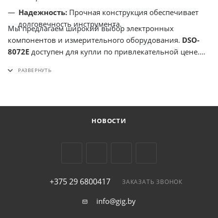
Надежность:
Прочная конструкция обеспечивает
долговечность инструмента.
Мы предлагаем широкий выбор электронных
компонентов и измерительного оборудования.
DSO-
8072E
доступен для купли по привлекательной цене.
Мы предоставляем удобные варианты оплаты и
доставку по Беларуси . Предлагаем гибкий график
расчета - возможность безналичного расчета для
юридических и физических лиц. На нашем сайте вы
сможете найти всю необходимую информацию о
НОВОСТИ
продукте и ознакомиться с условиями гарантии.
Оптимальный выбор – это инвестиция в ваш успех!
Узнать больше о цене и доступных опциях вы можете,
связавшись с нами. У нас действуют специальные
предложения и скидки для постоянных клиентов.
Обеспечим быструю и надежную доставку по Беларуси .
+375 29 6800417
ЗАКАЗАТЬ ЗВОНОК
info@gig.by