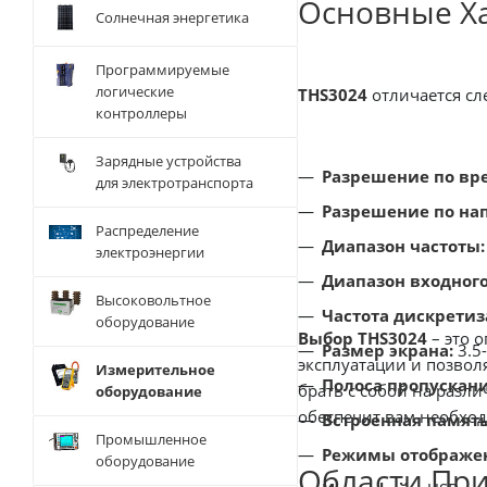
Основные Ха
Солнечная энергетика
Программируемые
логические
THS3024
отличается с
контроллеры
Зарядные устройства
Разрешение по вр
для электротранспорта
Разрешение по на
Распределение
Диапазон частоты:
электроэнергии
Диапазон входног
Высоковольтное
Частота дискретиз
оборудование
Выбор
THS3024
– это 
Размер экрана:
3.5
эксплуатации и позвол
Измерительное
Полоса пропускани
брать с собой на разл
оборудование
обеспечит вам необхо
Встроенная память
Промышленное
Режимы отображе
оборудование
Области Пр