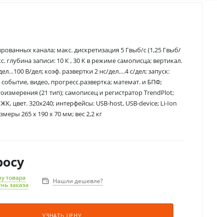
ированных канала; макс. дискретизация 5 Гвыб/с (1,25 Гвыб/
акс. глубина записи: 10 К , 30 К в режиме самописца; вертикал.
ел…100 В/дел; коэф. развертки 2 нс/дел….4 с/дел; запуск:
 событие, видео, прогресс.развертка; математ. и БПФ;
оизмерения (21 тип); самописец и регистратор TrendPlot;
 ЖК, цвет. 320х240; интерфейсы: USB-host, USB-device; Li-Ion
меры 265 х 190 х 70 мм; вес 2,2 кг
росу
у товара
Нашли дешевле?
ень заказа
УЗНАТЬ ЦЕНУ