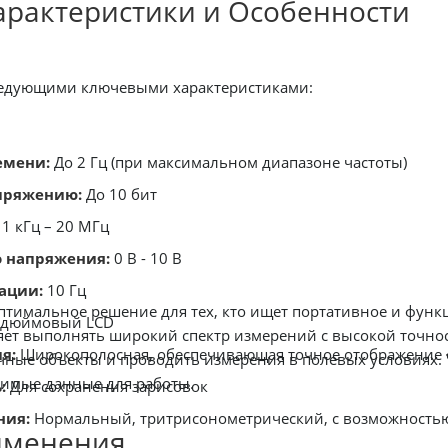
рактеристики и Особенности
ледующими ключевыми характеристиками:
емени:
До 2 Гц (при максимальном диапазоне частоты)
пряжению:
До 10 бит
1 кГц – 20 МГц
о напряжения:
0 В - 10 В
ации:
10 Гц
оптимальное решение для тех, кто ищет портативное и функ
-дюймовый LCD
яет выполнять широкий спектр измерений с высокой точнос
я:
Широкополосная, обеспечивающая точное отображение 
ичные объекты и проводить измерения в полевых условиях.
димые данные для работы.
:
Для сохранения зарисовок
ния:
Нормальный, тритрисонометрический, с возможность
именения