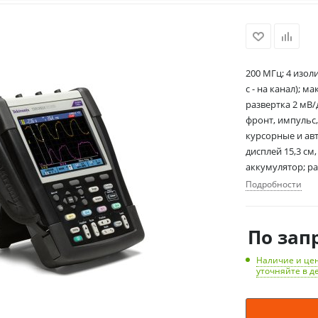
200 МГц; 4 изол
с - на канал); м
развертка 2 мВ/д
фронт, импульс,
курсорные и авт
дисплей 15,3 см,
аккумулятор; раз
Подробности
По зап
Наличие и цен
уточняйте в д