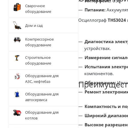
Интерфейс:
USB
Сварочное
Питание:
Аккумулят
оборудование
Осциллограф
THS3024
Дом и сад
Компрессорное
Диагностика элект
оборудование
устройствах.
Измерение сигнал
Строительное
оборудование
Испытания электр
компонентов.
Оборудование для
Преимущест
АЗС, нефтебаз
Образование:
Изуче
Ремонт электрони
Оборудование для
автосервиса
Компактность и по
Оборудование для
Широкий диапазон
котлов
Высокое разрешен