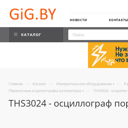
НОВОСТИ
КОНТАКТ
КАТАЛОГ
—
—
—
Главная
Каталог
Измерительное оборудование
Р
—
Переносные осциллографы (скопметры)
THS3024 - осцилло
THS3024 - осциллограф п