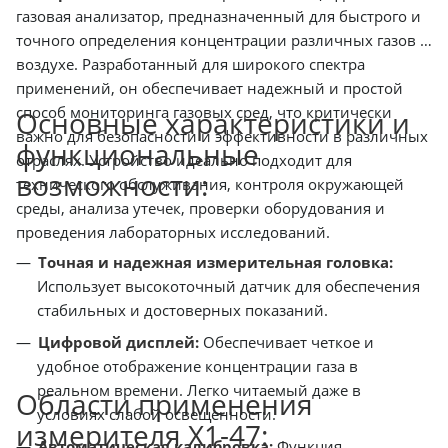
газовая анализатор, предназначенный для быстрого и
точного определения концентрации различных газов в
воздухе. Разработанный для широкого спектра
применений, он обеспечивает надежный и простой
способ мониторинга газовых сред, что критически
Основные характеристики и
важно для безопасности и эффективности в различных
функциональные
отраслях. Устройство идеально подходит для
возможности:
технического обслуживания, контроля окружающей
среды, анализа утечек, проверки оборудования и
проведения лабораторных исследований.
Точная и надежная измерительная головка:
Использует высокоточный датчик для обеспечения
стабильных и достоверных показаний.
Цифровой дисплей:
Обеспечивает четкое и
удобное отображение концентрации газа в
реальном времени. Легко читаемый даже в
Области применения
условиях слабой освещенности.
измерителя Х1-47:
Автоматическая калибровка:
Функция