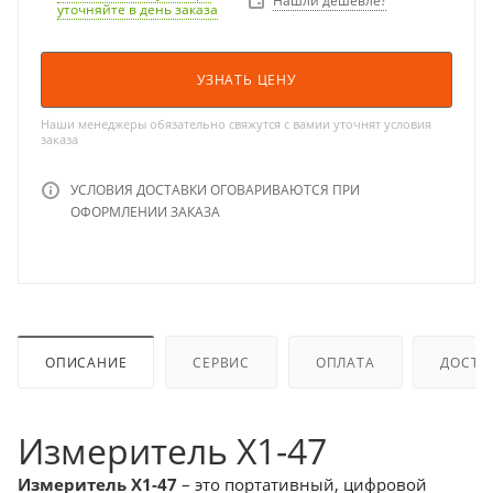
Нашли дешевле?
уточняйте в день заказа
УЗНАТЬ ЦЕНУ
Наши менеджеры обязательно свяжутся с вамии уточнят условия
заказа
УСЛОВИЯ ДОСТАВКИ ОГОВАРИВАЮТСЯ ПРИ
ОФОРМЛЕНИИ ЗАКАЗА
ОПИСАНИЕ
СЕРВИС
ОПЛАТА
ДОСТА
Измеритель Х1-47
Измеритель Х1-47
– это портативный, цифровой