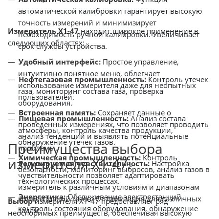
автоматической калибровки гарантирует высокую
точность измерений и минимизирует
Измеритель Х1-47
находит широкое применение в
необходимость ручной калибровки. Увеличивает
следующих областях:
срок службы устройства.
Удобный интерфейс:
Простое управление,
интуитивно понятное меню, облегчает
Нефтегазовая промышленность:
Контроль утечек
использование измерителя даже для неопытных
газа, мониторинг состава газа, проверка
пользователей.
оборудования.
Встроенная память:
Сохраняет данные о
Пищевая промышленность:
Анализ состава
проведенных измерениях, что позволяет проводить
атмосферы, контроль качества продукции,
анализ тенденций и выявлять потенциальные
обнаружение утечек газов.
Преимущества выбора
проблемы.
Химическая промышленность:
Контроль
измерителя Х1-47:
Регулируемая чувствительность:
Настройка
безопасности, мониторинг выбросов, анализ газов в
чувствительности позволяет адаптировать
технологических процессах.
измеритель к различным условиям и диапазонам
Энергетика:
Обслуживание электростанций,
концентраций газов. Оптимизация для различных
Выбор
измерителя Х1-47 предоставляет ряд
контроль состояния оборудования, обнаружение
задач.
неоспоримых преимуществ, обеспечивая высокую