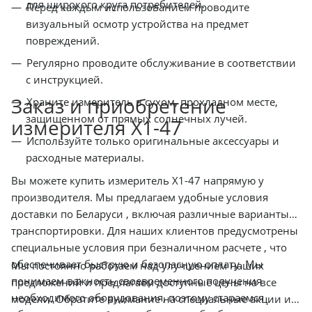
для широкого круга потребителей.
Перед каждым использованием проводите
визуальный осмотр устройства на предмет
повреждений.
Регулярно проводите обслуживание в соответствии
с инструкцией.
Заказ и приобретение
Храните измеритель в сухом, прохладном месте,
защищенном от прямых солнечных лучей.
измерителя Х1-47
Используйте только оригинальные аксессуары и
расходные материалы.
Вы можете купить измеритель Х1-47 напрямую у
производителя. Мы предлагаем удобные условия
доставки по Беларуси , включая различные варианты
транспортировки. Для наших клиентов предусмотрены
специальные условия при безналичном расчете , что
обеспечивает быструю и безопасную оплату. Мы
Мы постоянно работаем над улучшением наших
понимаем важность своевременного получения
предложений и предлагаем доступные цены на все
необходимого оборудования, поэтому стараемся
модели. Обратите внимание на специальные акции и