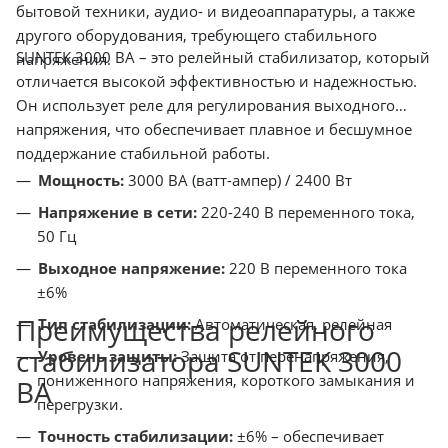
бытовой техники, аудио- и видеоаппаратуры, а также
другого оборудования, требующего стабильного
SUNTEK 3000 ВА – это релейный стабилизатор, который
напряжения.
отличается высокой эффективностью и надежностью.
Он использует реле для регулирования выходного
напряжения, что обеспечивает плавное и бесшумное
поддержание стабильной работы.
Мощность:
3000 ВА (ватт-ампер) / 2400 Вт
Напряжение в сети:
220-240 В переменного тока,
50 Гц
Выходное напряжение:
220 В переменного тока
±6%
Преимущества релейного
Тип стабилизации:
Автоматическая, релейная
стабилизатора SUNTEK 3000
Уровень защиты:
Защита от перенапряжения,
пониженного напряжения, короткого замыкания и
ВА
перегрузки.
Точность стабилизации:
±6% – обеспечивает