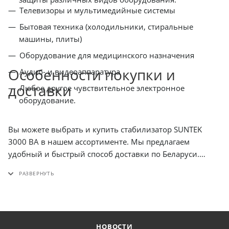
Телевизоры и мультимедийные системы
Бытовая техника (холодильники, стиральные
машины, плиты)
Оборудование для медицинского назначения
Особенности покупки и
Аудио- и видеоаппаратура
доставки
Любое другое чувствительное электронное
оборудование.
Вы можете выбрать и купить стабилизатор SUNTEK
3000 ВА в нашем ассортименте. Мы предлагаем
удобный и быстрый способ доставки по Беларуси.
Предусмотрена возможность безналичного расчета ,
что значительно упрощает оформление сделки. У нас
действует скидка на некоторые модели. Не упустите
шанс обеспечить надежную защиту своего
оборудования! Мы тщательно следим за качеством
НОВОСТИ
предлагаемой продукции и гарантируем её