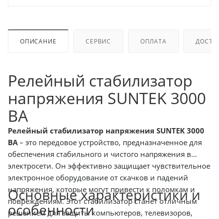
ОПИСАНИЕ
СЕРВИС
ОПЛАТА
ДОСТА
Релейный стабилизатор
напряжения SUNTEK 3000
ВА
Релейный стабилизатор напряжения SUNTEK 3000
ВА
– это передовое устройство, предназначенное для
обеспечения стабильного и чистого напряжения в
электросети. Он эффективно защищает чувствительное
электронное оборудование от скачков и падений
напряжения, которые могут привести к поломкам и
Основные характеристики и
повреждениям. Этот стабилизатор станет отличным
особенности
решением для защиты компьютеров, телевизоров,