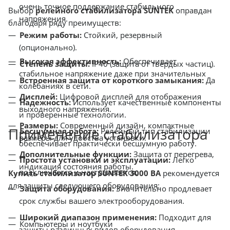
очень точное поддержание стабильного
Выбор
релейного стабилизатора SUNTEK
оправдан
напряжения.
благодаря ряду преимуществ:
Режим работы:
Стойкий, резервный
(опционально).
Высокая эффективность:
Обеспечивает
Степень защиты:
IP40 (защита от твердых частиц).
стабильное напряжение даже при значительных
Встроенная защита от короткого замыкания:
Да
колебаниях в сети.
Дисплей:
Цифровой дисплей для отображения
Надежность:
Использует качественные компоненты
выходного напряжения.
и проверенные технологии.
Размеры:
Современный дизайн, компактные
Применение стабилизатора
Бесшумная работа:
Релейный тип стабилизации
размеры для удобства установки.
обеспечивает практически бесшумную работу.
Дополнительные функции:
Защита от перегрева,
Простота установки и эксплуатации:
Легко
индикация состояния работы.
подключается и настраивается.
Купить стабилизатор SUNTEK 3000 ВА
рекомендуется
для защиты следующего оборудования:
Защита оборудования:
Значительно продлевает
срок службы вашего электрооборудования.
Широкий диапазон применения:
Подходит для
Компьютеры и ноутбуки
защиты различных видов оборудования.