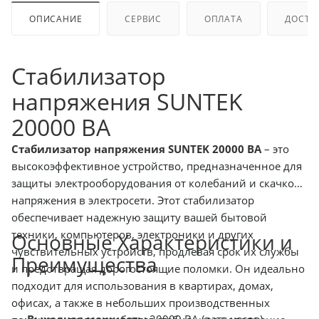
ОПИСАНИЕ
СЕРВИС
ОПЛАТА
ДОСТА
Стабилизатор
напряжения SUNTEK
20000 ВА
Стабилизатор напряжения SUNTEK 20000 ВА
– это
высокоэффективное устройство, предназначенное для
защиты электрооборудования от колебаний и скачков
напряжения в электросети. Этот стабилизатор
обеспечивает надежную защиту вашей бытовой
техники, компьютеров, электроники и других
Основные Характеристики и
чувствительных устройств, продлевая срок их службы
Преимущества
и предотвращая дорогостоящие поломки. Он идеально
подходит для использования в квартирах, домах,
офисах, а также в небольших производственных