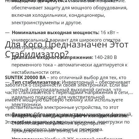
Выходная мощность:
20000 ВА (ватт-часов) –
помещениях, где требуется стабильное напряжение.
обеспечивает защиту для мощного оборудования,
включая холодильники, кондиционеры,
электроинструменты и другое.
Номинальная выходная мощность:
16 кВт –
универсальный вариант для широкого спектра
Для Кого Предназначен Этот
электроприборов.
Стабилизатор?
Диапазон входного напряжения:
140-280 В
переменного тока – автоматически адаптируется к
нестабильности сети.
SUNTEK 20000 ВА
– это отличный выбор для тех, кто
Тип стабилизатора:
Инверторный – обеспечивает
заботится о сохранности своей электроники. Если вы
чистый синусоидальный выходной сигнал, что
часто сталкиваетесь с перепадами напряжения в сети,
идеально подходит для чувствительной
имеете мощную бытовую технику или используете
электроники.
чувствительные электронные устройства, то этот
Защита:
Обладает множеством защитных функций,
стабилизатор станет вашим надежным защитником.
Владельцев кондиционеров и холодильников:
включая защиту от перенапряжения, перегрузки по
Это особенно важно для:
Стабилизация напряжения предотвратит
току, короткого замыкания и перегрева.
преждевременный выход их из строя.