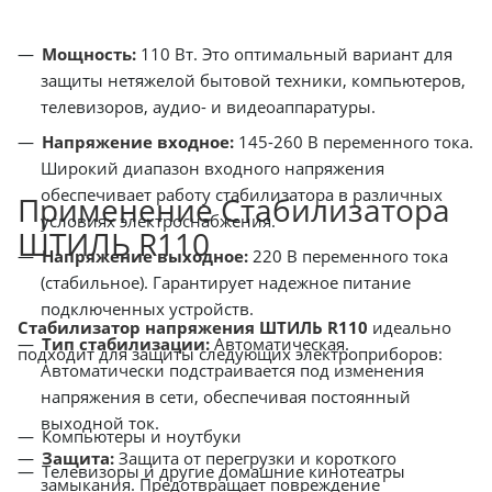
Мощность:
110 Вт. Это оптимальный вариант для
защиты нетяжелой бытовой техники, компьютеров,
телевизоров, аудио- и видеоаппаратуры.
Напряжение входное:
145-260 В переменного тока.
Широкий диапазон входного напряжения
обеспечивает работу стабилизатора в различных
Применение Стабилизатора
условиях электроснабжения.
ШТИЛЬ R110
Напряжение выходное:
220 В переменного тока
(стабильное). Гарантирует надежное питание
подключенных устройств.
Стабилизатор напряжения ШТИЛЬ R110
идеально
Тип стабилизации:
Автоматическая.
подходит для защиты следующих электроприборов:
Автоматически подстраивается под изменения
напряжения в сети, обеспечивая постоянный
выходной ток.
Компьютеры и ноутбуки
Защита:
Защита от перегрузки и короткого
Телевизоры и другие домашние кинотеатры
замыкания. Предотвращает повреждение