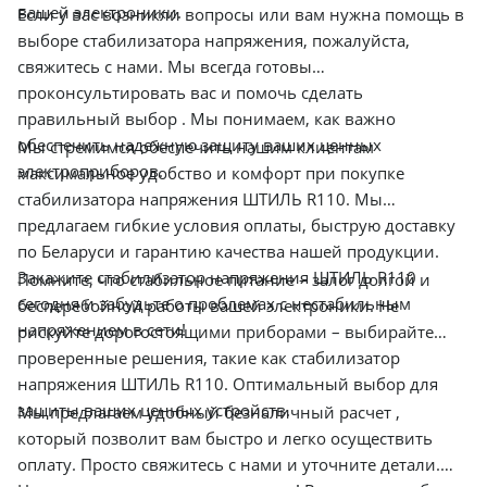
вашей электроники.
Если у вас возникли вопросы или вам нужна помощь в
выборе стабилизатора напряжения, пожалуйста,
свяжитесь с нами. Мы всегда готовы
проконсультировать вас и помочь сделать
правильный выбор . Мы понимаем, как важно
обеспечить надежную защиту ваших ценных
Мы стремимся обеспечить нашим клиентам
электроприборов.
максимальное удобство и комфорт при покупке
стабилизатора напряжения ШТИЛЬ R110. Мы
предлагаем гибкие условия оплаты, быструю доставку
по Беларуси и гарантию качества нашей продукции.
Закажите стабилизатор напряжения ШТИЛЬ R110
Помните, что стабильное питание – залог долгой и
сегодня и забудьте о проблемах с нестабильным
бесперебойной работы вашей электроники. Не
напряжением в сети!
рискуйте дорогостоящими приборами – выбирайте
проверенные решения, такие как стабилизатор
напряжения ШТИЛЬ R110. Оптимальный выбор для
защиты ваших ценных устройств.
Мы предлагаем удобный безналичный расчет ,
который позволит вам быстро и легко осуществить
оплату. Просто свяжитесь с нами и уточните детали.