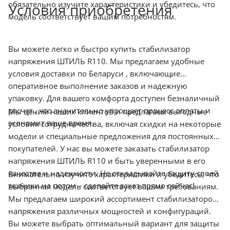
обязательно изучите характеристики и убедитесь, что
Условия приобретения
модель соответствует вашим потребностям.
Вы можете легко и быстро купить стабилизатор
напряжения ШТИЛЬ R110. Мы предлагаем удобные
условия доставки по Беларуси , включающие
оперативное выполнение заказов и надежную
упаковку. Для вашего комфорта доступен безналичный
расчет , что значительно упрощает процесс оплаты и
Мы ценим наших клиентов и предлагаем выгодные
экономит ваше время.
условия сотрудничества, включая скидки на некоторые
модели и специальные предложения для постоянных
покупателей. У нас вы можете заказать стабилизатор
напряжения ШТИЛЬ R110 и быть уверенными в его
качестве и надежности. Не откладывайте защиту своей
Внимательно изучите характеристики и убедитесь, что
техники на потом – сделайте заказ прямо сейчас!
выбранная модель соответствует вашим требованиям.
Мы предлагаем широкий ассортимент стабилизаторов
напряжения различных мощностей и конфигураций.
Вы можете выбрать оптимальный вариант для защиты