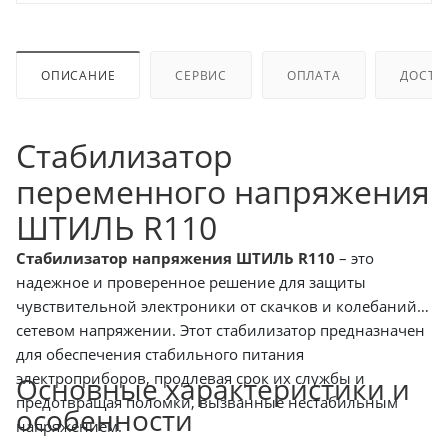
ОПИСАНИЕ
СЕРВИС
ОПЛАТА
ДОСТА
Стабилизатор
переменного напряжения
ШТИЛЬ R110
Стабилизатор напряжения ШТИЛЬ R110
– это
надежное и проверенное решение для защиты
чувствительной электроники от скачков и колебаний в
сетевом напряжении. Этот стабилизатор предназначен
для обеспечения стабильного питания
электроприборов, продлевая срок их службы и
Основные характеристики и
предотвращая поломки, вызванные нестабильным
особенности
напряжением.