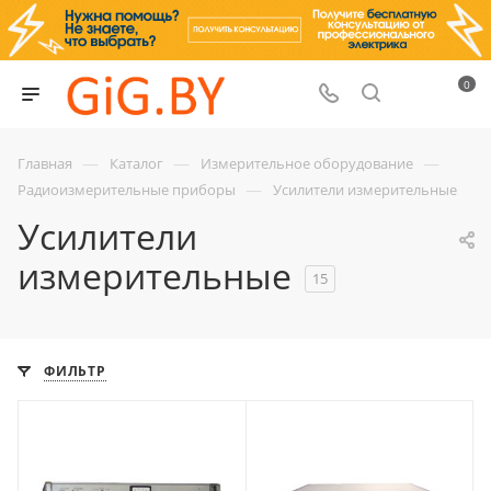
0
—
—
—
Главная
Каталог
Измерительное оборудование
—
Радиоизмерительные приборы
Усилители измерительные
Усилители
измерительные
15
ФИЛЬТР