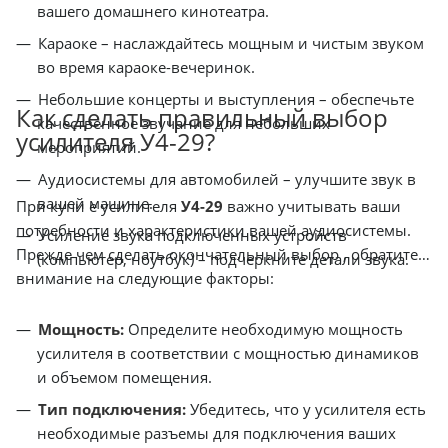
вашего домашнего кинотеатра.
Караоке – наслаждайтесь мощным и чистым звуком
во время караоке-вечеринок.
Небольшие концерты и выступления – обеспечьте
Как сделать правильный выбор
качественное звучание для небольших
усилителя У4-29?
мероприятий.
Аудиосистемы для автомобилей – улучшите звук в
вашей машине.
При купи е усилителя
У4-29
важно учитывать ваши
потребности и характеристики вашей аудиосистемы.
Усиление звука подключенных устройств
Прежде чем сделать окончательный выбор , обратите
(компьютер, ноутбук) – подчеркните детали звука.
внимание на следующие факторы:
Мощность:
Определите необходимую мощность
усилителя в соответствии с мощностью динамиков
и объемом помещения.
Тип подключения:
Убедитесь, что у усилителя есть
необходимые разъемы для подключения ваших