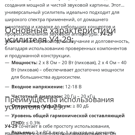
создания мощной и чистой звуковой картины. Этот
универсальный усилитель идеально подходит для
широкого спектра применений, от домашнего
кинотеатра и караоке до небольших концертов и
Основные характеристики
профессиональной звуковой аппаратуры.
У4-29
усилителя У4-29:
обеспечивает превосходное звучание и долговечность,
благодаря использованию проверенных компонентов
и продуманной конструкции.
Мощность:
2 х 8 Ом – 20 Вт (пиковая), 2 х 4 Ом – 40
Вт (пиковая) – обеспечивает достаточно мощности
для большинства аудиосистем.
Входное напряжение:
12-18 В
Частотный диапазон:
20 Гц – 20 кГц
Преимущества использования
усилителя У4-29:
Отношение сигнал/шум:
≥ 80 дБ
Уровень общей гармонической составляющей
(THD):
≤ 0.3%
У4-29
сочетает в себе простоту использования,
Разъемы:
2 х RCA вход, 1 х выход на динамик
надежность и отличную производительность. Он