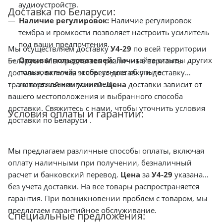
аудиоустройств.
Доставка по Беларуси:
Наличие регулировок:
Наличие регулировок
тембра и громкости позволяет настроить усилитель
под ваши предпочтения.
Мы осуществляем доставку
У4-29
по всей территории
Отзывы пользователей:
Почитайте отзывы других
Беларуси. Мы предлагаем различные варианты
пользователей, чтобы узнать об опыте
доставки, включая экспресс-доставку и доставку
использования усилителя.
транспортной компанией.
Цена
доставки зависит от
вашего местоположения и выбранного способа
доставки. Свяжитесь с нами, чтобы уточнить условия
Условия оплаты и гарантии:
доставки по Беларуси .
Мы предлагаем различные способы оплаты, включая
оплату наличными при получении, безналичный
расчет и банковский перевод.
Цена
за
У4-29
указана
без учета доставки. На все товары распространяется
гарантия. При возникновении проблем с товаром, мы
предлагаем гарантийное обслуживание.
Специальные предложения: