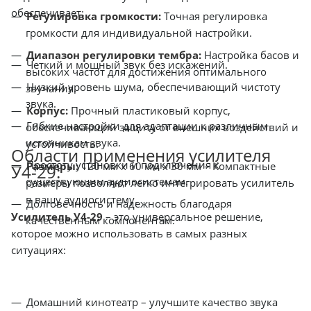
обеспечивает:
Регулировка громкости:
Точная регулировка
громкости для индивидуальной настройки.
Диапазон регулировки тембра:
Настройка басов и
Четкий и мощный звук без искажений.
высоких частот для достижения оптимального
Низкий уровень шума, обеспечивающий чистоту
звучания.
звука.
Корпус:
Прочный пластиковый корпус,
Гибкие настройки для адаптации к различным
обеспечивающий защиту от внешних воздействий и
источникам звука.
устойчивость.
Области применения усилителя
Простоту установки и подключения к
Размеры:
120 мм x 60 мм x 30 мм – Компактные
У4-29:
существующим аудиосистемам.
размеры позволяют легко интегрировать усилитель
в вашу аудиосистему.
Долговечность и надежность благодаря
Усилитель У4-29
– это универсальное решение,
качественным компонентам.
которое можно использовать в самых разных
ситуациях:
Домашний кинотеатр – улучшите качество звука