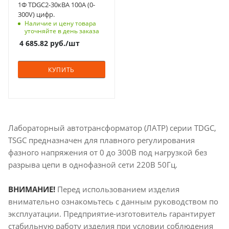
220±5%
1Ф TDGC2-30кВА 100А (0-
входное напряжение,
300V) цифр.
В
Наличие и цену товара
220±5%
уточняйте в день заказа
4 685.82
руб.
/шт
Число фаз
1
КУПИТЬ
Форма выходного
сигнала
синусоида
Устанавливаемое
выходное
Лабораторный автотрансформатор (ЛАТР) серии TDGC,
напряжение, В
0~300
TSGC предназначен для плавного регулирования
фазного напряжения от 0 до 300В под нагрузкой без
Мощность, кВа
разрыва цепи в однофазной сети 220В 50Гц.
30
ВНИМАНИЕ!
Перед использованием изделия
внимательно ознакомьтесь с данным руководством по
эксплуатации. Предприятие-изготовитель гарантирует
стабильную работу изделия при условии соблюдения