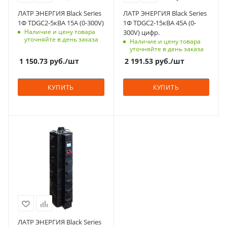
15
45
ЛАТР ЭНЕРГИЯ Black Series
ЛАТР ЭНЕРГИЯ Black Series
Номинальное
Число фаз
1Ф TDGC2-5кВА 15А (0-300V)
1Ф TDGC2-15кВА 45А (0-
входное напряжение,
1
Наличие и цену товара
300V) цифр.
В
уточняйте в день заказа
Наличие и цену товара
Форма выходного
220±5%
уточняйте в день заказа
сигнала
1 150.73
руб.
/шт
2 191.53
руб.
/шт
Число фаз
синусоида
1
Устанавливаемое
КУПИТЬ
КУПИТЬ
Форма выходного
выходное
сигнала
напряжение, В
синусоида
0~300
Устанавливаемое
Мощность, кВа
Максимальный
выходное
15
входной ток, А
напряжение, В
100
Номинальное
0~300
входное напряжение,
Частота, Гц
Мощность, кВа
В
50 (60)
5
220±5%
Максимальный
Номинальное
выходной ток, А
входное напряжение,
100
В
ЛАТР ЭНЕРГИЯ Black Series
Номинальное