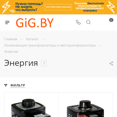
0
—
—
Главная
Каталог
—
Понижающие трансформаторы и автотрансформаторы
Энергия
Энергия
7
ФИЛЬТР
Мощность, кВА
Максимальный
0.5
входной ток, А
3
Максимальный