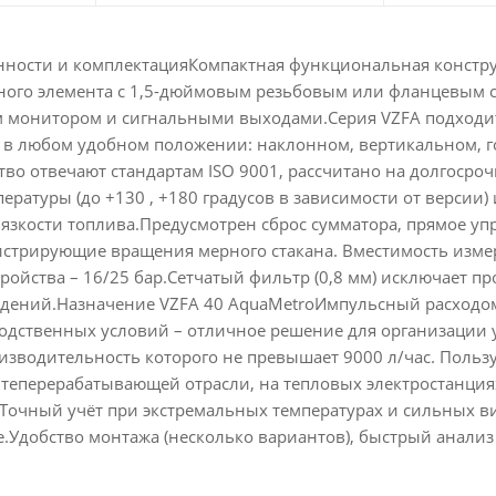
ности и комплектацияКомпактная функциональная конструк
ного элемента с 1,5-дюймовым резьбовым или фланцевым с
 монитором и сигнальными выходами.Серия VZFA подходит
у в любом удобном положении: наклонном, вертикальном, 
во отвечают стандартам ISO 9001, рассчитано на долгосро
ературы (до +130 , +180 градусов в зависимости от версии
язкости топлива.Предусмотрен сброс сумматора, прямое уп
истрирующие вращения мерного стакана. Вместимость изме
ойства – 16/25 бар.Сетчатый фильтр (0,8 мм) исключает пр
ждений.Назначение VZFA 40 AquaMetroИмпульсный расходом
одственных условий – отличное решение для организации 
изводительность которого не превышает 9000 л/час. Польз
еперерабатывающей отрасли, на тепловых электростанциях,
Точный учёт при экстремальных температурах и сильных в
.Удобство монтажа (несколько вариантов), быстрый анализ