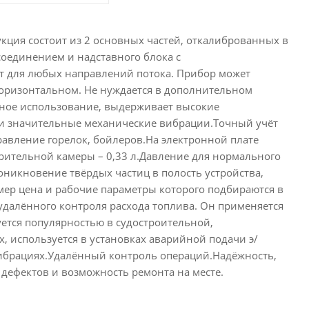
ция состоит из 2 основных частей, откалиброванных в
оединением и надставного блока с
 для любых направлений потока. Прибор может
горизонтальном. Не нуждается в дополнительном
чное использование, выдерживает высокие
) и значительные механические вибрации.Точный учёт
равление горелок, бойлеров.На электронной плате
рительной камеры – 0,33 л.Давление для нормального
оникновение твёрдых частиц в полость устройства,
ер цена и рабочие параметры которого подбираются в
удалённого контроля расхода топлива. Он применяется
уется популярностью в судостроительной,
 используется в установках аварийной подачи э/
ибрациях.Удалённый контроль операций.Надёжность,
 дефектов и возможность ремонта на месте.