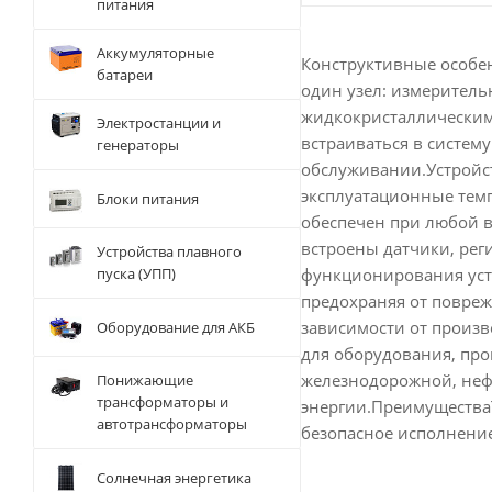
питания
Аккумуляторные
Конструктивные особен
батареи
один узел: измеритель
жидкокристаллическим
Электростанции и
встраиваться в систем
генераторы
обслуживании.Устройст
эксплуатационные темп
Блоки питания
обеспечен при любой в
встроены датчики, рег
Устройства плавного
функционирования устр
пуска (УПП)
предохраняя от повре
зависимости от произв
Оборудование для АКБ
для оборудования, про
железнодорожной, нефт
Понижающие
трансформаторы и
энергии.Преимущества
автотрансформаторы
безопасное исполнение
Солнечная энергетика