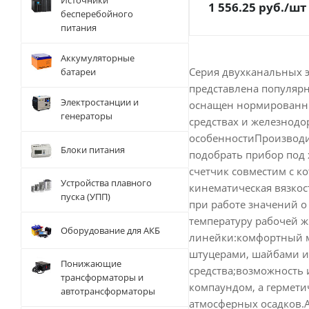
Источники
1 556.25
руб.
/шт
бесперебойного
питания
Аккумуляторные
Серия двухканальных 
батареи
представлена популяр
Электростанции и
оснащен нормированны
генераторы
средствах и железнодо
особенностиПроизводит
Блоки питания
подобрать прибор под 
счетчик совместим с 
Устройства плавного
кинематическая вязкос
пуска (УПП)
при работе значений о
температуру рабочей ж
Оборудование для АКБ
линейки:комфортный м
штуцерами, шайбами и
Понижающие
средства;возможность 
трансформаторы и
компаундом, а гермети
автотрансформаторы
атмосферных осадков.А