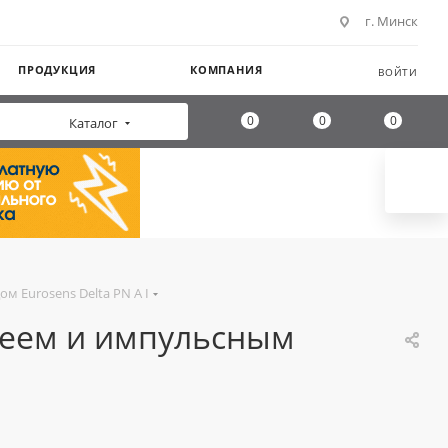
г. Минск
ПРОДУКЦИЯ
КОМПАНИЯ
ВОЙТИ
0
0
0
Каталог
 Eurosens Delta PN A I
леем и импульсным