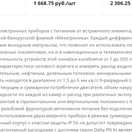
1 668.75
руб.
/шт
2 306.25
электронных приборов с питанием от встроенного элемент
ной белорусской фирмой «Мехатроника». Каждый дифферен
м выходным импульсом, что позволит их использовать не
рожных локомотивах, но и в навигационных и телематическ
ельность устройств этой линейки колеблется от 1 до 500 л
характеристики силового агрегата и измерять расход жидк
котельным, нефтяным, дизельным топливом, минеральными
ть находится в диапазоне от 1,5 до 6 мм кв./с.9-разрядны
 текущем и суммарном потреблении двигателя, объем накру
идкости по каждой из камер и расход при различных эксп
онтаж в горизонтальном или вертикальном положении с п
 резьбовой фурнитурой;автономное питание без подключен
использования двухкамерного прибора в режиме суммирующ
чный корпус с классом защиты IP 56 не допустит поврежде
втономный расходомер с дисплеем серии Delta PN AI являе