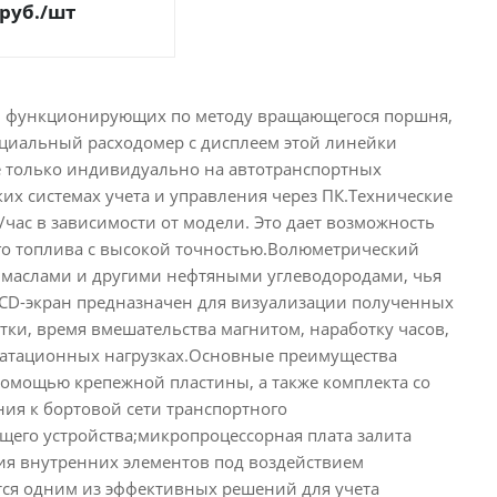
руб.
/шт
а, функционирующих по методу вращающегося поршня,
циальный расходомер с дисплеем этой линейки
 только индивидуально на автотранспортных
их системах учета и управления через ПК.Технические
/час в зависимости от модели. Это дает возможность
ого топлива с высокой точностью.Волюметрический
 маслами и другими нефтяными углеводородами, чья
й LCD-экран предназначен для визуализации полученных
тки, время вмешательства магнитом, наработку часов,
луатационных нагрузках.Основные преимущества
омощью крепежной пластины, а также комплекта со
ия к бортовой сети транспортного
его устройства;микропроцессорная плата залита
ния внутренних элементов под воздействием
тся одним из эффективных решений для учета