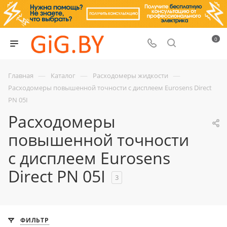
0
—
—
—
Главная
Каталог
Расходомеры жидкости
Расходомеры повышенной точности с дисплеем Eurosens Direct
PN 05I
Расходомеры
повышенной точности
с дисплеем Eurosens
Direct PN 05I
3
ФИЛЬТР