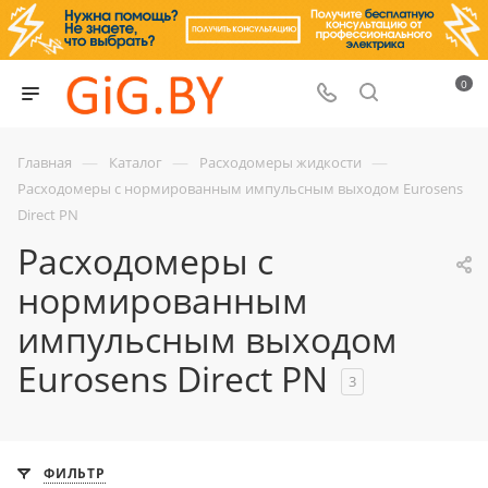
0
—
—
—
Главная
Каталог
Расходомеры жидкости
Расходомеры с нормированным импульсным выходом Eurosens
Direct PN
Расходомеры с
нормированным
импульсным выходом
Eurosens Direct PN
3
ФИЛЬТР