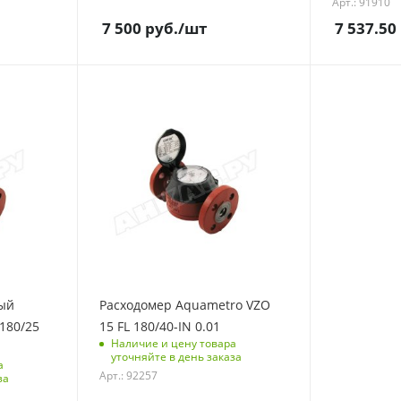
Арт.: 91910
7 500
руб.
/шт
7 537.50
ый
Расходомер Aquametro VZO
180/25
15 FL 180/40-IN 0.01
Наличие и цену товара
уточняйте в день заказа
а
Арт.: 92257
за