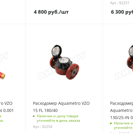
Арт.: 92251
4 800
руб.
/шт
6 300
ру
ro VZO
Расходомер Aquametro VZO
Расходоме
N 0.001
15 FL 180/40
Aquametro 
а
Наличие и цену товара
130/25-IN 0
за
уточняйте в день заказа
Наличие и
Арт.: 92254
уточняйте 