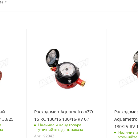
е)
ый
Расходомер Aquametro VZO
Расходоме
130/25
15 RC 130/16 130/16-RV 0.1
Aquametro 
а
Наличие и цену товара
130/25-RV 
за
уточняйте в день заказа
Наличие и
Арт.: 92042
уточняйте 