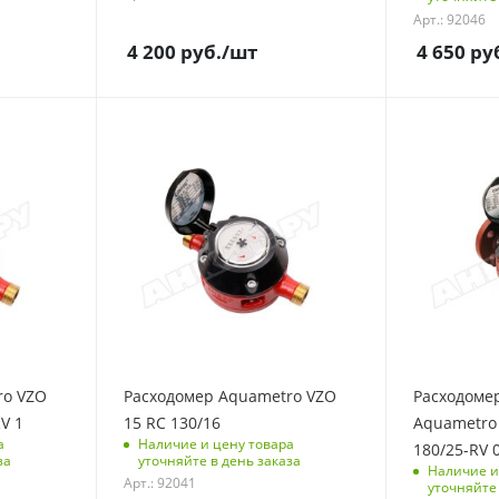
Арт.: 92046
4 200
руб.
/шт
4 650
ру
ro VZO
Расходомер Aquametro VZO
Расходоме
V 1
15 RC 130/16
Aquametro 
а
Наличие и цену товара
180/25-RV 0
за
уточняйте в день заказа
Наличие и
Арт.: 92041
уточняйте 