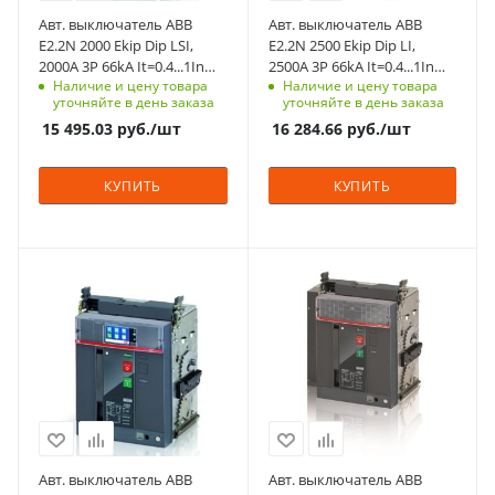
Степень защиты
Степень защиты
Авт. выключатель ABB
Авт. выключатель ABB
фронт - IP20, с
фронт - IP20, с
E2.2N 2000 Ekip Dip LSI,
E2.2N 2500 Ekip Dip LI,
фланцем на дверь
фланцем на дверь
2000A 3P 66kA It=0.4...1In
2500A 3P 66kA It=0.4...1In
- IP30
- IP30
Наличие и цену товара
Наличие и цену товара
Ie=1.5...15In выкатной без
Ie=1.5...15In стационарный
уточняйте в день заказа
уточняйте в день заказа
корзины селективный
заднее HR/VR-
Срок поставки под
Срок поставки под
15 495.03
руб.
/шт
16 284.66
руб.
/шт
подключение
заказ
заказ
8-10 недель
8-10 недель
КУПИТЬ
КУПИТЬ
Номинальный ток, A
Номинальный ток, A
2000
3200
Количество полюсов
Количество полюсов
3
3
Отключающая
Отключающая
способность, kA
способность, kA
85
66
Степень защиты
Степень защиты
Авт. выключатель ABB
Авт. выключатель ABB
фронт - IP20, с
фронт - IP20, с