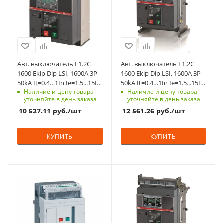
3
3
Отключающая
Отключающая
способность, kA
способность, kA
50
50
Степень защиты
Степень защиты
Авт. выключатель E1.2C
Авт. выключатель E1.2C
фронт - IP20, с
фронт - IP20, с
1600 Ekip Dip LSI, 1600A 3P
1600 Ekip Dip LSI, 1600A 3P
фланцем на дверь
фланцем на дверь
50kA It=0.4…1In Ie=1.5...15In
50kA It=0.4…1In Ie=1.5...15In
- IP30
- IP30
Наличие и цену товара
Наличие и цену товара
стационарный переднее F-
выкатной без корзины
уточняйте в день заказа
уточняйте в день заказа
подключение селективный
селективный
Срок поставки под
Срок поставки под
10 527.11
руб.
/шт
12 561.26
руб.
/шт
заказ
заказ
8-10 недель
8-10 недель
КУПИТЬ
КУПИТЬ
Номинальный ток, A
Номинальный ток, A
2500
1600
Количество полюсов
Количество полюсов
3
3