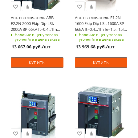
66
66
Степень защиты
Степень защиты
Авт. выключатель ABB
Авт. выключатель E1.2N
фронт - IP20, с
фронт - IP20, с
E2.2N 2000 Ekip Dip LSI,
1600 Ekip Dip LSI, 1600A 3P
фланцем на дверь
фланцем на дверь
2000A 3P 66kA It=0.4...1In
66kA It=0.4…1In Ie=1.5...15In
- IP30
- IP30
Наличие и цену товара
Наличие и цену товара
Ie=1.5...15In стационарный
выкатной без корзины
уточняйте в день заказа
уточняйте в день заказа
заднее HR/VR-
селективный
Срок поставки под
Срок поставки под
13 667.06
руб.
/шт
13 969.68
руб.
/шт
подключение селективный
заказ
заказ
8-10 недель
8-10 недель
КУПИТЬ
КУПИТЬ
Номинальный ток, A
Номинальный ток, A
2000
2500
Количество полюсов
Количество полюсов
3
3
Отключающая
Отключающая
способность, kA
способность, kA
66
66