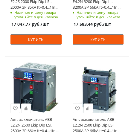
E2.2S 2000 Ekip Dip LSI,
E4.2N 3200 Ekip Dip LI,
фланцем на дверь
фланцем на дверь
2000A 3P 85kA It=0.4...1In
3200A 3P 66kA It=0.4...1In
- IP30
- IP30
Наличие и цену товара
Наличие и цену товара
Ie=1.5...15In выкатной без
Ie=1.5...15In выкатной без
уточняйте в день заказа
уточняйте в день заказа
корзины селективный
корзины
Срок поставки под
Срок поставки под
17 047.77
руб.
/шт
17 583.44
руб.
/шт
заказ
заказ
8-10 недель
8-10 недель
КУПИТЬ
КУПИТЬ
Номинальный ток, A
Номинальный ток, A
2500
2500
Количество полюсов
Количество полюсов
3
3
Отключающая
Отключающая
способность, kA
способность, kA
66
66
Степень защиты
Степень защиты
Авт. выключатель ABB
Авт. выключатель ABB
фронт - IP20, с
фронт - IP20, с
E2.2N 2500 Ekip Dip LSI,
E2.2N 2500 Ekip Dip LSI,
фланцем на дверь
фланцем на дверь
2500A 3P 66kA It=0.4…1In
2500A 3P 66kA It=0.4...1In