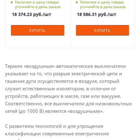
- IP30
- IP30
Наличие и цену товара
Наличие и цену товара
Ie=1.5...15In стационарный
Ie=1.5...15In выкатной без
уточняйте в день заказа
уточняйте в день заказа
заднее HR/VR-
корзины селективный
Срок поставки под
Срок поставки под
18 374.23
руб.
/шт
18 586.31
руб.
/шт
подключение селективный
заказ
заказ
8-10 недель
8-10 недель
КУПИТЬ
КУПИТЬ
Термин «воздушные» автоматические выключатели
указывает на то, что разрыв электрической цепи и
гашение дуги осуществляется в воздухе, который
служит естественным изолятором, в отличие от
устройств, работающих в масле, газе или вакууме.
Соответственно, все выключатели для низковольтных
сетей (до 1000 В) являются «воздушными».
С развитием технологий и для упрощения
классификации современные электрические