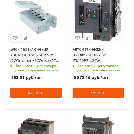
2000
8-10 недель
Количество полюсов
3
Отключающая
способность, kA
50
Степень защиты
Блок переключения
Автоматический
IP20
контактов ABB AUP S75
выключатель ABB
(2COвкачен+1COтест+2COвыкачен)
IZM20B3-U20W
Исполнение
Наличие и цену товара
Наличие и цену товара
положения выкатного
выкатное
уточняйте в день заказа
уточняйте в день заказа
E2.2…E6.2, 3A-400VAC 0.15A-
Серия
853.31
руб.
/шт
6 872.16
руб.
/шт
250VDC для корзины к-т№1
IZM
монтаж слева
КУПИТЬ
КУПИТЬ
Номинальный ток, A
Номинальный ток, A
1600
1600
Количество полюсов
Количество полюсов