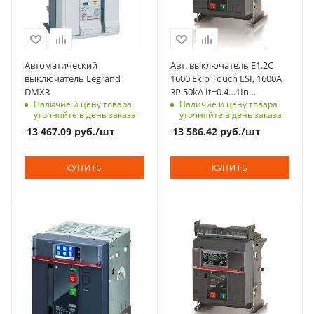
Отключающая
Отключающая
способность, kA
способность, kA
50
50
Серия
Степень защиты
Автоматический
Авт. выключатель E1.2C
DMX3
фронт - IP20, с
выключатель Legrand
1600 Ekip Touch LSI, 1600A
фланцем на дверь
DMX3
3P 50kA It=0.4…1In
- IP30
Наличие и цену товара
Наличие и цену товара
Ie=1.5...15In выкатной без
уточняйте в день заказа
уточняйте в день заказа
корзины селективный с
Срок поставки под
13 467.09
руб.
/шт
13 586.42
руб.
/шт
пакетом измерений
заказ
8-10 недель
КУПИТЬ
КУПИТЬ
Номинальный ток, A
Номинальный ток, A
2000
1600
Количество полюсов
Количество полюсов
3
3
Отключающая
Отключающая
способность, kA
способность, kA