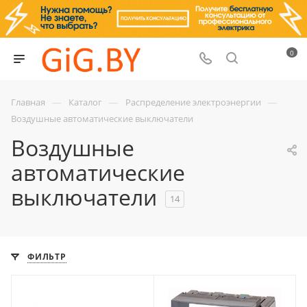
0
—
—
—
Главная
Каталог
Распределение электроэнергии
Воздушные автоматические выключатели
Воздушные
автоматические
выключатели
14
ФИЛЬТР
Срок поставки под
Ток, А
заказ