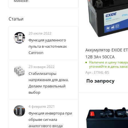
Размеры изделия
Минске!
12
(ДхШхВ), мм
Емкость батарей, Ач
103x90x114
3
Статьи
Вес без упаковки, кг
1.5
20 июля 2022
Функция удаленного
Вес с упаковкой, кг
пульта в частотниках
1.5
Аккумулятор EXIDE E
Canroon
Ток холодной
12В 3Ач 50CCA
прокрутки, А
Наличие и цену товар
уточняйте в день зака
23 января 2022
50
Арт.: ETX4L-BS
Стабилизаторы
Код типоразмера АКБ
напряжения для дома.
По запросу
MOTO
Делаем правильный
Код тип крепления
выбор
неприменимо
Тип АКБ
Полярность клемм
4 февраля 2021
GEL (гелевая)
Обратная (-+)
Функция инвертора при
Напряжение, V
обрыве сигнала
Размеры изделия
12
(ДхШхВ), мм
аналогового входа