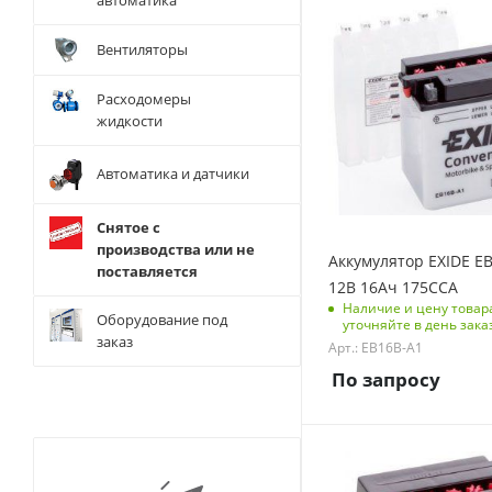
автоматика
Тип АКБ
Полярность клемм
WET
Обратная (-+)
Вентиляторы
Напряжение, V
Размеры изделия
12
(ДхШхВ), мм
Расходомеры
Емкость батарей, Ач
165x130x176
жидкости
16
Вес без упаковки, кг
Автоматика и датчики
5.2
Вес с упаковкой, кг
Снятое с
5.2
производства или не
Аккумулятор EXIDE E
поставляется
Ток холодной
12В 16Ач 175CCA
прокрутки, А
Наличие и цену товар
Оборудование под
уточняйте в день зака
175
заказ
Арт.: EB16B-A1
Код типоразмера АКБ
По запросу
MOTO
Код тип крепления
неприменимо
Тип АКБ
Полярность клемм
WET