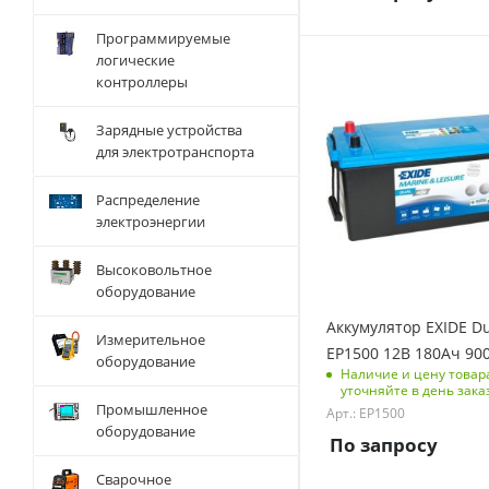
Код тип крепления
Программируемые
неприменимо
логические
Тип АКБ
контроллеры
Полярность клемм
AGM
Обратная (-+)
Напряжение, V
Зарядные устройства
Размеры изделия
12
для электротранспорта
(ДхШхВ), мм
Емкость батарей, Ач
98x56x110
Распределение
180
электроэнергии
Вес без упаковки, кг
54.2
Высоковольтное
оборудование
Вес с упаковкой, кг
54.2
Аккумулятор EXIDE D
Измерительное
Ток холодной
EP1500 12В 180Ач 90
оборудование
прокрутки, А
Наличие и цену товар
уточняйте в день зака
900
Промышленное
Арт.: EP1500
Код типоразмера АКБ
оборудование
По запросу
15-00
Сварочное
Код тип крепления