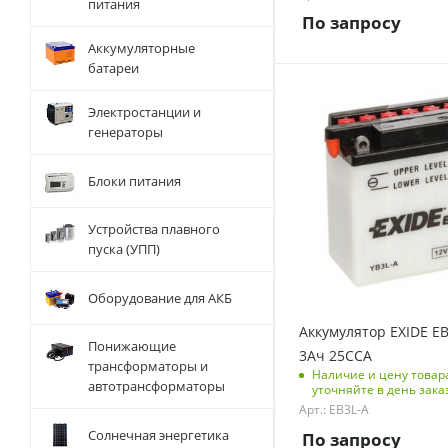
питания
Код типоразмера АКБ
По запросу
MOTO
Аккумуляторные
Код тип крепления
батареи
неприменимо
Тип АКБ
Полярность клемм
Электростанции и
WET
Прямая (+-)
генераторы
Напряжение, V
Размеры изделия
12
(ДхШхВ), мм
Блоки питания
Емкость батарей, Ач
175x100x155
3
Устройства плавного
Вес без упаковки, кг
пуска (УПП)
1.2
Оборудование для АКБ
Вес с упаковкой, кг
1.2
Аккумулятор EXIDE EB
Понижающие
Ток холодной
3Ач 25CCA
трансформаторы и
прокрутки, А
Наличие и цену товар
автотрансформаторы
уточняйте в день зака
25
Арт.: EB3L-A
Код типоразмера АКБ
Солнечная энергетика
По запросу
MOTO