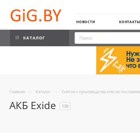
НОВОСТИ
КОНТАКТ
КАТАЛОГ
—
—
Главная
Каталог
Снятое с производства или не поставля
АКБ Exide
130