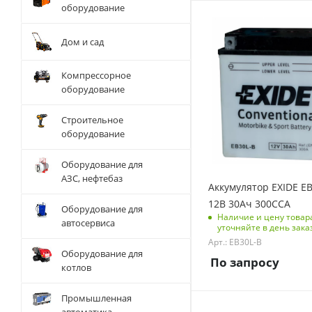
оборудование
B00
Тип АКБ
Полярность клемм
WET
Дом и сад
Обратная (-+)
Напряжение, V
Размеры изделия
12
Компрессорное
(ДхШхВ), мм
оборудование
Емкость батарей, Ач
513x223x223
30
Серия
Строительное
Вес без упаковки, кг
Dual AGM
оборудование
9.6
Оборудование для
Вес с упаковкой, кг
АЗС, нефтебаз
9.6
Аккумулятор EXIDE E
Ток холодной
12В 30Ач 300CCA
Оборудование для
прокрутки, А
Наличие и цену товар
автосервиса
уточняйте в день зака
300
Арт.: EB30L-B
Код типоразмера АКБ
Оборудование для
По запросу
MOTO
котлов
Код тип крепления
Промышленная
неприменимо