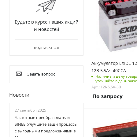
Прямая (+-)
Напряжение, V
Размеры изделия
12
(ДхШхВ), мм
Будьте в курсе наших акций
Емкость батарей, Ач
160x90x162
5.5
и новостей
Вес без упаковки, кг
2.2
ПОДПИСАТЬСЯ
Вес с упаковкой, кг
2.2
Аккумулятор EXIDE 1
Ток холодной
12В 5,5Ач 40CCA
Задать вопрос
прокрутки, А
Наличие и цену товар
уточняйте в день зака
40
Арт.: 12N5,5A-3B
Код типоразмера АКБ
Новости
По запросу
MOTO
Код тип крепления
27 сентября 2025
неприменимо
Частотные преобразователи
Тип АКБ
Полярность клемм
SINEE: Улучшите ваши процессы
AGM
Обратная (-+)
с выгодными предложениями в
Напряжение, V