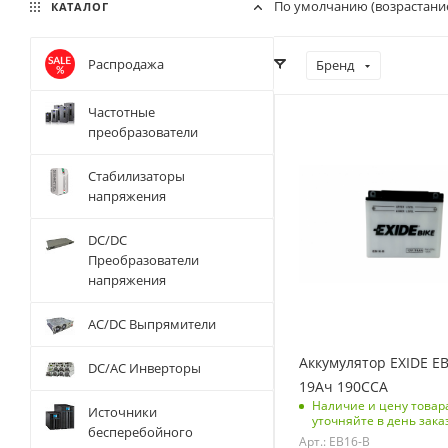
По умолчанию (возрастани
КАТАЛОГ
Распродажа
Бренд
Частотные
Тип АКБ
преобразователи
WET
Стабилизаторы
Напряжение, V
напряжения
12
Емкость батарей, Ач
DC/DC
19
Преобразователи
напряжения
Вес без упаковки, кг
6
AC/DC Выпрямители
Вес с упаковкой, кг
6
Аккумулятор EXIDE E
DC/AC Инверторы
Ток холодной
19Ач 190CCA
прокрутки, А
Наличие и цену товар
Источники
уточняйте в день зака
190
бесперебойного
Арт.: EB16-B