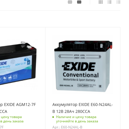
Тип АКБ
WET
 V
Напряжение, V
12
рей, Ач
Емкость батарей, Ач
28
вки, кг
Вес без упаковки, кг
8.7
ой, кг
Вес с упаковкой, кг
8.7
р EXIDE AGM12-7F
Аккумулятор EXIDE E60-N24AL-
й
Ток холодной
5CCA
B 12В 28Ач 280CCA
прокрутки, А
 цену товара
Наличие и цену товара
в день заказа
уточняйте в день заказа
280
7F
Арт.: E60-N24AL-B